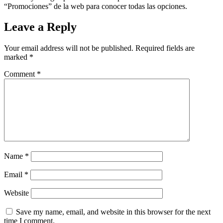
“Promociones” de la web para conocer todas las opciones.
Leave a Reply
Your email address will not be published.
Required fields are
marked
*
Comment
*
Name
*
Email
*
Website
Save my name, email, and website in this browser for the next
time I comment.