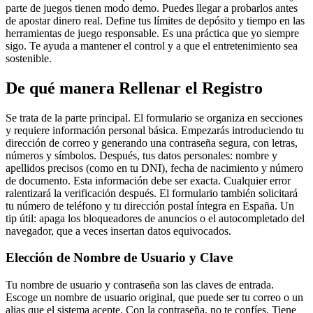
parte de juegos tienen modo demo. Puedes llegar a probarlos antes
de apostar dinero real. Define tus límites de depósito y tiempo en las
herramientas de juego responsable. Es una práctica que yo siempre
sigo. Te ayuda a mantener el control y a que el entretenimiento sea
sostenible.
De qué manera Rellenar el Registro
Se trata de la parte principal. El formulario se organiza en secciones
y requiere información personal básica. Empezarás introduciendo tu
dirección de correo y generando una contraseña segura, con letras,
números y símbolos. Después, tus datos personales: nombre y
apellidos precisos (como en tu DNI), fecha de nacimiento y número
de documento. Esta información debe ser exacta. Cualquier error
ralentizará la verificación después. El formulario también solicitará
tu número de teléfono y tu dirección postal íntegra en España. Un
tip útil: apaga los bloqueadores de anuncios o el autocompletado del
navegador, que a veces insertan datos equivocados.
Elección de Nombre de Usuario y Clave
Tu nombre de usuario y contraseña son las claves de entrada.
Escoge un nombre de usuario original, que puede ser tu correo o un
alias que el sistema acepte. Con la contraseña, no te confíes. Tiene