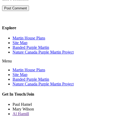
Explore
Martin House Plans
Site Map
Banded Purple Martin
Nature Canada Purple Martin Project
Menu
Martin House Plans
Site Map
Banded Purple Martin
Nature Canada Purple Martin Project
Get In Touch/Join
Paul Hamel
Mary Wilson
Al Hamill