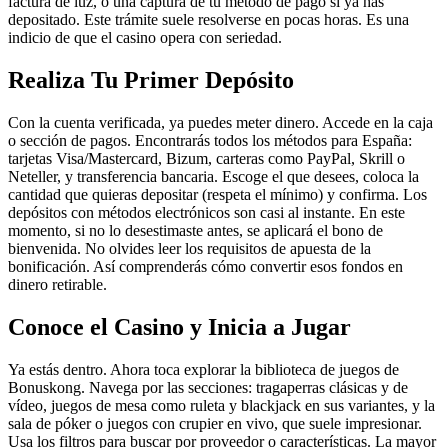
factura de luz, o una captura de tu método de pago si ya has
depositado. Este trámite suele resolverse en pocas horas. Es una
indicio de que el casino opera con seriedad.
Realiza Tu Primer Depósito
Con la cuenta verificada, ya puedes meter dinero. Accede en la caja
o sección de pagos. Encontrarás todos los métodos para España:
tarjetas Visa/Mastercard, Bizum, carteras como PayPal, Skrill o
Neteller, y transferencia bancaria. Escoge el que desees, coloca la
cantidad que quieras depositar (respeta el mínimo) y confirma. Los
depósitos con métodos electrónicos son casi al instante. En este
momento, si no lo desestimaste antes, se aplicará el bono de
bienvenida. No olvides leer los requisitos de apuesta de la
bonificación. Así comprenderás cómo convertir esos fondos en
dinero retirable.
Conoce el Casino y Inicia a Jugar
Ya estás dentro. Ahora toca explorar la biblioteca de juegos de
Bonuskong. Navega por las secciones: tragaperras clásicas y de
vídeo, juegos de mesa como ruleta y blackjack en sus variantes, y la
sala de póker o juegos con crupier en vivo, que suele impresionar.
Usa los filtros para buscar por proveedor o características. La mayor