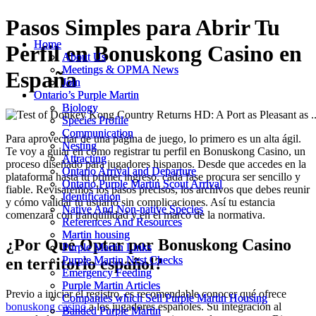
Pasos Simples para Abrir Tu
Home
Home
Perfil en Bonuskong Casino en
About Us
About Us
Meetings & OPMA News
Meetings & OPMA News
España
Join
Join
Ontario’s Purple Martin
Ontario’s Purple Martin
Biology
Biology
Species Profile
Species Profile
Communication
Communication
Para aprovechar de una página de juego, lo primero es un alta ágil.
Nesting
Nesting
Te voy a guiar en cómo registrar tu perfil en Bonuskong Casino, un
Attracting
Attracting
proceso diseñado para jugadores hispanos. Desde que accedes en la
Ontario Arrival and Departure
Ontario Arrival and Departure
plataforma hasta tu primer ingreso, cada fase procura ser sencillo y
Ontario Purple Martin Scout Arrival
Ontario Purple Martin Scout Arrival
fiable. Revisaremos los pasos precisos, los archivos que debes reunir
Identification
Identification
y cómo validar tu usuario sin complicaciones. Así tu estancia
Native And Non-native Species
Native And Non-native Species
comenzará con tranquilidad y en el marco de la normativa.
References And Resources
References And Resources
Martin housing
Martin housing
¿Por Qué Optar por Bonuskong Casino
Purple Martin Links
Purple Martin Links
Purple Martin Nest Checks
Purple Martin Nest Checks
en territorio español?
Emergency Feeding
Emergency Feeding
Purple Martin Articles
Purple Martin Articles
Previo a iniciar el registro, es recomendable conocer qué ofrece
Companies which Sell Purple Martin Housing
Companies which Sell Purple Martin Housing
bonuskong casino
a los jugadores españoles. Su integración al
Banded Purple Martin
Banded Purple Martin