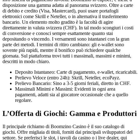
disposizione una gamma adatta al panorama svizzero. Oltre a carte
di debito e credito (Visa, Mastercard), puoi usare portafogli
elettronici come Skrill e Neteller, o in alternativa il trasferimento
bancario. Un elemento molto gradito è la facoltà di agire
direttamente in valuta svizzera (CHF). In tal modo scongiuri i costi
di conversione e conosci sempre esattamente quanto stai
depositando o vincendo. I versamenti sono istantanei con la gran
parte dei metodi. I termini di ritiro cambiano: gli e-wallet sono
sovente più rapidi, mentre il bonifico può richiedere qualche
giornata. Sul piattaforma trovi tutti i massimali, massimi e minimi,
descritti in modo chiaro.
Deposito Istantaneo: Carte di pagamento, e-wallet, ricaricabili.
Prelievo Veloce (entro 24h): Skrill, Neteller, ecoPayz.
Prelievo Bancario: Sino a 3-5 giorni feriali, diretto in CHF.
Massimali Minimi e Massimi: Evidenti in ogni area
pagamenti, adatti sia al giocatore occasionale che a quello
regolare.
L’Offerta di Giochi: Gamma e Produttori
Il principale richiamo di Boomzino Casino è il suo catalogo di
giochi. Offre migliaia di titoli, forniti dai principali sviluppatori del
settore. Se preferisci le slot, i tavoli da casino o i live dealer, qui