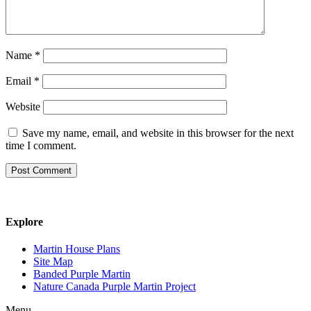
Name
*
Email
*
Website
Save my name, email, and website in this browser for the next
time I comment.
Explore
Martin House Plans
Site Map
Banded Purple Martin
Nature Canada Purple Martin Project
Menu