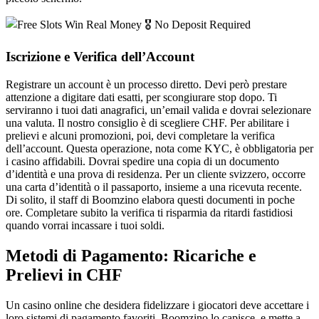
Iscrizione e Verifica dell’Account
Registrare un account è un processo diretto. Devi però prestare
attenzione a digitare dati esatti, per scongiurare stop dopo. Ti
serviranno i tuoi dati anagrafici, un’email valida e dovrai selezionare
una valuta. Il nostro consiglio è di scegliere CHF. Per abilitare i
prelievi e alcuni promozioni, poi, devi completare la verifica
dell’account. Questa operazione, nota come KYC, è obbligatoria per
i casino affidabili. Dovrai spedire una copia di un documento
d’identità e una prova di residenza. Per un cliente svizzero, occorre
una carta d’identità o il passaporto, insieme a una ricevuta recente.
Di solito, il staff di Boomzino elabora questi documenti in poche
ore. Completare subito la verifica ti risparmia da ritardi fastidiosi
quando vorrai incassare i tuoi soldi.
Metodi di Pagamento: Ricariche e
Prelievi in CHF
Un casino online che desidera fidelizzare i giocatori deve accettare i
loro sistemi di pagamento favoriti. Boomzino lo capisce, e mette a