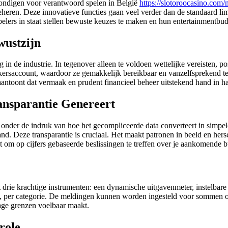
kondigen voor verantwoord spelen in België
https://slotoroocasino.com/n
eheren. Deze innovatieve functies gaan veel verder dan de standaard lim
elers in staat stellen bewuste keuzes te maken en hun entertainmentbud
wustzijn
in de industrie. In tegenover alleen te voldoen wettelijke vereisten, po
ersaccount, waardoor ze gemakkelijk bereikbaar en vanzelfsprekend te b
 aantoont dat vermaak en prudent financieel beheer uitstekend hand in 
ansparantie Genereert
onder de indruk van hoe het gecompliceerde data converteert in simpele, 
and. Deze transparantie is cruciaal. Het maakt patronen in beeld en her
aat om op cijfers gebaseerde beslissingen te treffen over je aankomende 
t drie krachtige instrumenten: een dynamische uitgavenmeter, instelba
n, per categorie. De meldingen kunnen worden ingesteld voor sommen of ti
vage grenzen voelbaar maakt.
role