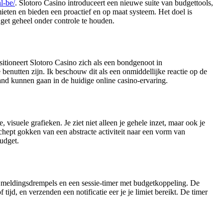
l-be/
. Slotoro Casino introduceert een nieuwe suite van budgettools,
ieten en bieden een proactief en op maat systeem. Het doel is
get geheel onder controle te houden.
sitioneert Slotoro Casino zich als een bondgenoot in
enutten zijn. Ik beschouw dit als een onmiddellijke reactie op de
hand kunnen gaan in de huidige online casino-ervaring.
visuele grafieken. Je ziet niet alleen je gehele inzet, maar ook je
schept gokken van een abstracte activiteit naar een vorm van
budget.
re meldingsdrempels en een sessie-timer met budgetkoppeling. De
jd, en verzenden een notificatie eer je je limiet bereikt. De timer