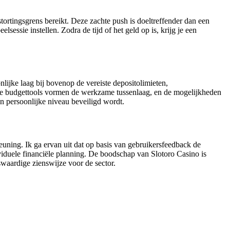
stortingsgrens bereikt. Deze zachte push is doeltreffender dan een
sessie instellen. Zodra de tijd of het geld op is, krijg je een
lijke laag bij bovenop de vereiste depositolimieten,
nlijke budgettools vormen de werkzame tussenlaag, en de mogelijkheden
jn persoonlijke niveau beveiligd wordt.
teuning. Ik ga ervan uit dat op basis van gebruikersfeedback de
viduele financiële planning. De boodschap van Slotoro Casino is
nswaardige zienswijze voor de sector.