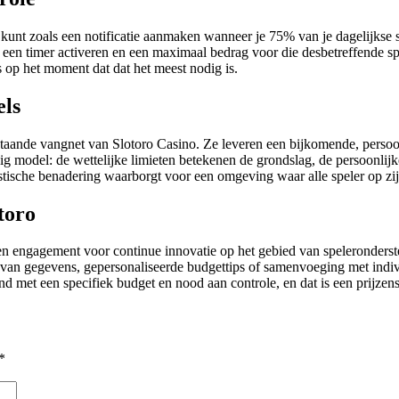
e kunt zoals een notificatie aanmaken wanneer je 75% van je dagelijkse 
 een timer activeren en een maximaal bedrag voor die desbetreffende speel
es op het moment dat dat het meest nodig is.
els
staande vangnet van Slotoro Casino. Ze leveren een bijkomende, persoon
rvoudig model: de wettelijke limieten betekenen de grondslag, de persoo
listische benadering waarborgt voor een omgeving waar alle speler op zi
toro
nt een engagement voor continue innovatie op het gebied van speleronders
e van gegevens, gepersonaliseerde budgettips of samenvoeging met indi
mand met een specifiek budget en nood aan controle, en dat is een prijze
*