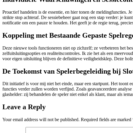
Proactief handelen is de essentie, en hier tonen de meldingfuncties. J
strikte stop achteraf. De sessiebeheer gaat nog een stap verder: je kunt
notificatie om een pauze te houden. Het geeft je de regie terug, preci
Koppeling met Bestaande Gepaste Spelreg
Deze nieuwe tools functioneren niet op zichzelf; ze verbeteren het be
zelfuitsluitingsopties en realiteitscontroles. Ik zie het als een mee
voor eigen uitsluiting blijven de definitieve veiligheidsklep. Deze ho
De Toekomst van Spelerbegeleiding bij Slo
Dit initiatief is voor mij niet het einde, maar een startpunt. Het too
functies verder zullen worden verfijnd. Zoals geavanceerdere analys
glashelder: zij behandelen de speler niet enkel als klant, maar als ie
Leave a Reply
Your email address will not be published.
Required fields are marked