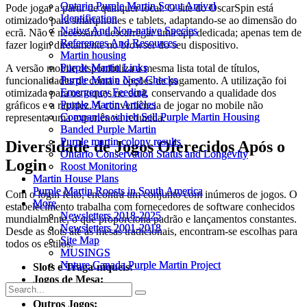
Ontario Purple Martin Scout Arrival
Ontario Purple Martin Scout Arrival
Pode jogar a partir de qualquer local. O site do OscarSpin está
Identification
Identification
otimizado para smartphones e tablets, adaptando-se ao dimensão do
Native And Non-native Species
Native And Non-native Species
ecrã. Não é necessário descarregar uma app dedicada; apenas tem de
References And Resources
References And Resources
fazer login diretamente no browser do seu dispositivo.
Martin housing
Martin housing
Purple Martin Links
Purple Martin Links
A versão mobile disponibiliza a mesma lista total de títulos,
Purple Martin Nest Checks
Purple Martin Nest Checks
funcionalidades de conta e opções de pagamento. A utilização foi
Emergency Feeding
Emergency Feeding
otimizada para os toques no ecrã, conservando a qualidade dos
Purple Martin Articles
Purple Martin Articles
gráficos e a rapidez. A conveniência de jogar no mobile não
Companies which Sell Purple Martin Housing
Companies which Sell Purple Martin Housing
representa uma experiência reduzida.
Banded Purple Martin
Banded Purple Martin
Purple martin colony results
Purple martin colony results
Diversidade de Jogos Oferecidos Após o
Ontario Conservation Status and Longevity
Ontario Conservation Status and Longevity
Login
Roost Monitoring
Roost Monitoring
Martin House Plans
Martin House Plans
Purple Martin Roosts in South America
Purple Martin Roosts in South America
Com o login feito, encontra um conjunto com inúmeros de jogos. O
More
More
estabelecimento trabalha com fornecedores de software conhecidos
Newsletters 2018-2025
Newsletters 2018-2025
mundialmente, o que proporciona padrão e lançamentos constantes.
Newsletters 2001-2018
Newsletters 2001-2018
Desde as slots até às mesas tradicionais, encontram-se escolhas para
Site Map
Site Map
todos os estilos.
MUSINGS
MUSINGS
Nature Canada Purple Martin Project
Nature Canada Purple Martin Project
Slots e Traga-níqueis:
Jogos de Mesa:
Live Casino:
Outros Jogos: