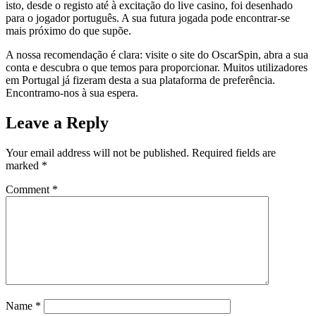
isto, desde o registo até à excitação do live casino, foi desenhado
para o jogador português. A sua futura jogada pode encontrar-se
mais próximo do que supõe.
A nossa recomendação é clara: visite o site do OscarSpin, abra a sua
conta e descubra o que temos para proporcionar. Muitos utilizadores
em Portugal já fizeram desta a sua plataforma de preferência.
Encontramo-nos à sua espera.
Leave a Reply
Your email address will not be published.
Required fields are
marked
*
Comment
*
Name
*