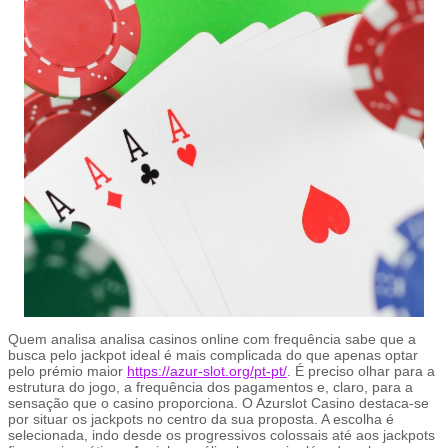
Quem analisa analisa casinos online com frequência sabe que a
busca pelo jackpot ideal é mais complicada do que apenas optar
pelo prémio maior
https://azur-slot.org/pt-pt/
. É preciso olhar para a
estrutura do jogo, a frequência dos pagamentos e, claro, para a
sensação que o casino proporciona. O Azurslot Casino destaca-se
por situar os jackpots no centro da sua proposta. A escolha é
selecionada, indo desde os progressivos colossais até aos jackpots