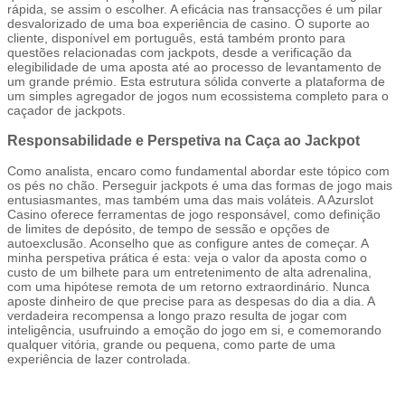
rápida, se assim o escolher. A eficácia nas transacções é um pilar
desvalorizado de uma boa experiência de casino. O suporte ao
cliente, disponível em português, está também pronto para
questões relacionadas com jackpots, desde a verificação da
elegibilidade de uma aposta até ao processo de levantamento de
um grande prémio. Esta estrutura sólida converte a plataforma de
um simples agregador de jogos num ecossistema completo para o
caçador de jackpots.
Responsabilidade e Perspetiva na Caça ao Jackpot
Como analista, encaro como fundamental abordar este tópico com
os pés no chão. Perseguir jackpots é uma das formas de jogo mais
entusiasmantes, mas também uma das mais voláteis. A Azurslot
Casino oferece ferramentas de jogo responsável, como definição
de limites de depósito, de tempo de sessão e opções de
autoexclusão. Aconselho que as configure antes de começar. A
minha perspetiva prática é esta: veja o valor da aposta como o
custo de um bilhete para um entretenimento de alta adrenalina,
com uma hipótese remota de um retorno extraordinário. Nunca
aposte dinheiro de que precise para as despesas do dia a dia. A
verdadeira recompensa a longo prazo resulta de jogar com
inteligência, usufruindo a emoção do jogo em si, e comemorando
qualquer vitória, grande ou pequena, como parte de uma
experiência de lazer controlada.