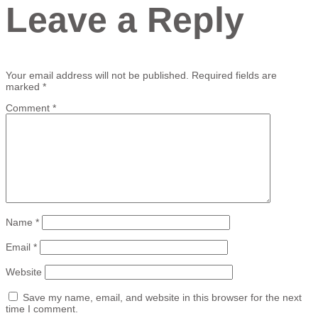
Leave a Reply
Your email address will not be published.
Required fields are
marked
*
Comment
*
Name
*
Email
*
Website
Save my name, email, and website in this browser for the next
time I comment.