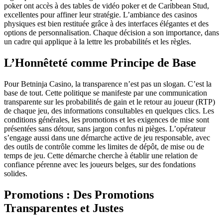
poker ont accès à des tables de vidéo poker et de Caribbean Stud,
excellentes pour affiner leur stratégie. L’ambiance des casinos
physiques est bien restituée grâce à des interfaces élégantes et des
options de personnalisation. Chaque décision a son importance, dans
un cadre qui applique à la lettre les probabilités et les règles.
L’Honnêteté comme Principe de Base
Pour Betninja Casino, la transparence n’est pas un slogan. C’est la
base de tout. Cette politique se manifeste par une communication
transparente sur les probabilités de gain et le retour au joueur (RTP)
de chaque jeu, des informations consultables en quelques clics. Les
conditions générales, les promotions et les exigences de mise sont
présentées sans détour, sans jargon confus ni pièges. L’opérateur
s’engage aussi dans une démarche active de jeu responsable, avec
des outils de contrôle comme les limites de dépôt, de mise ou de
temps de jeu. Cette démarche cherche à établir une relation de
confiance pérenne avec les joueurs belges, sur des fondations
solides.
Promotions : Des Promotions
Transparentes et Justes