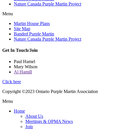
Nature Canada Purple Martin Project
Menu
Martin House Plans
Site Map
Banded Purple Martin
Nature Canada Purple Martin Project
Get In Touch/Join
Paul Hamel
Mary Wilson
Al Hamill
Click here
Copyright ©2023 Ontario Purple Martin Association
Menu
Home
About Us
Meetings & OPMA News
Join