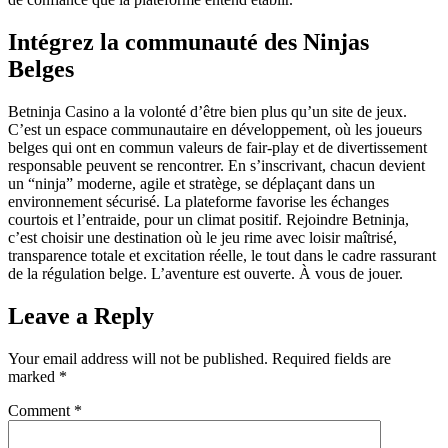
Intégrez la communauté des Ninjas
Belges
Betninja Casino a la volonté d’être bien plus qu’un site de jeux.
C’est un espace communautaire en développement, où les joueurs
belges qui ont en commun valeurs de fair-play et de divertissement
responsable peuvent se rencontrer. En s’inscrivant, chacun devient
un “ninja” moderne, agile et stratège, se déplaçant dans un
environnement sécurisé. La plateforme favorise les échanges
courtois et l’entraide, pour un climat positif. Rejoindre Betninja,
c’est choisir une destination où le jeu rime avec loisir maîtrisé,
transparence totale et excitation réelle, le tout dans le cadre rassurant
de la régulation belge. L’aventure est ouverte. À vous de jouer.
Leave a Reply
Your email address will not be published.
Required fields are
marked
*
Comment
*