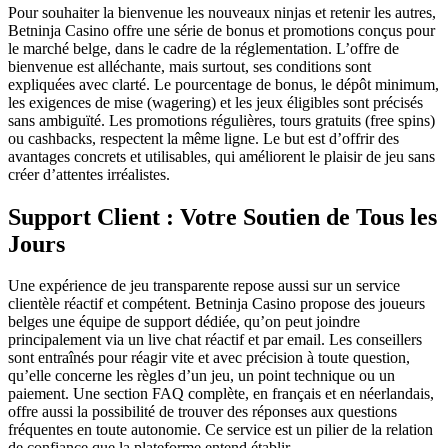
Pour souhaiter la bienvenue les nouveaux ninjas et retenir les autres,
Betninja Casino offre une série de bonus et promotions conçus pour
le marché belge, dans le cadre de la réglementation. L’offre de
bienvenue est alléchante, mais surtout, ses conditions sont
expliquées avec clarté. Le pourcentage de bonus, le dépôt minimum,
les exigences de mise (wagering) et les jeux éligibles sont précisés
sans ambiguïté. Les promotions régulières, tours gratuits (free spins)
ou cashbacks, respectent la même ligne. Le but est d’offrir des
avantages concrets et utilisables, qui améliorent le plaisir de jeu sans
créer d’attentes irréalistes.
Support Client : Votre Soutien de Tous les
Jours
Une expérience de jeu transparente repose aussi sur un service
clientèle réactif et compétent. Betninja Casino propose des joueurs
belges une équipe de support dédiée, qu’on peut joindre
principalement via un live chat réactif et par email. Les conseillers
sont entraînés pour réagir vite et avec précision à toute question,
qu’elle concerne les règles d’un jeu, un point technique ou un
paiement. Une section FAQ complète, en français et en néerlandais,
offre aussi la possibilité de trouver des réponses aux questions
fréquentes en toute autonomie. Ce service est un pilier de la relation
de confiance que la plateforme entend établir.