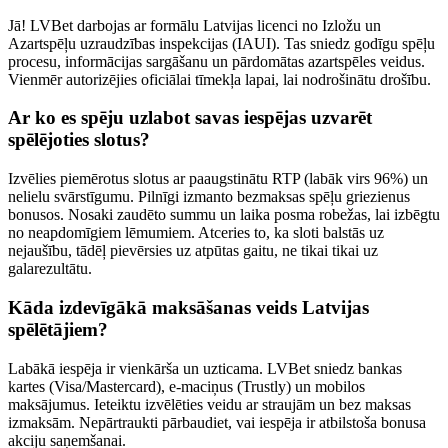
Jā! LVBet darbojas ar formālu Latvijas licenci no Izložu un
Azartspēļu uzraudzības inspekcijas (IAUI). Tas sniedz godīgu spēļu
procesu, informācijas sargāšanu un pārdomātas azartspēles veidus.
Vienmēr autorizējies oficiālai tīmekļa lapai, lai nodrošinātu drošību.
Ar ko es spēju uzlabot savas iespējas uzvarēt
spēlējoties slotus?
Izvēlies piemērotus slotus ar paaugstinātu RTP (labāk virs 96%) un
nelielu svārstīgumu. Pilnīgi izmanto bezmaksas spēļu griezienus
bonusos. Nosaki zaudēto summu un laika posma robežas, lai izbēgtu
no neapdomīgiem lēmumiem. Atceries to, ka sloti balstās uz
nejaušību, tādēļ pievērsies uz atpūtas gaitu, ne tikai tikai uz
galarezultātu.
Kāda izdevīgākā maksāšanas veids Latvijas
spēlētājiem?
Labākā iespēja ir vienkārša un uzticama. LVBet sniedz bankas
kartes (Visa/Mastercard), e-maciņus (Trustly) un mobilos
maksājumus. Ieteiktu izvēlēties veidu ar straujām un bez maksas
izmaksām. Nepārtraukti pārbaudiet, vai iespēja ir atbilstoša bonusa
akciju saņemšanai.