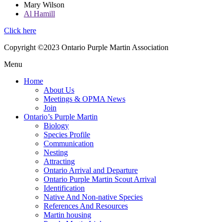
Mary Wilson
Al Hamill
Click here
Copyright ©2023 Ontario Purple Martin Association
Menu
Home
About Us
Meetings & OPMA News
Join
Ontario’s Purple Martin
Biology
Species Profile
Communication
Nesting
Attracting
Ontario Arrival and Departure
Ontario Purple Martin Scout Arrival
Identification
Native And Non-native Species
References And Resources
Martin housing