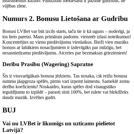
instrumentus kazino. Palīdzības meklēšana ir pazīme gudrības, ne
vājības zīme.
Numurs 2. Bonusu Lietošana ar Gudrību
Bonusi LVBet var būt izcils starts, taču tie ir kā uguns – noderīgi, ja
tos lieto pareizi. Mans primārais padoms: vienmēr izlasi noteikumus!
Koncentrējies uz vienu piedāvājumu vienlaikus. Bieži vien mazāks
bonuss ar labākiem nosacījumiem ir izdevīgāks par milzīgu, bet
nesasniedzamu piedāvājumu. Atceries par bezmaksas griezieniem!
Derību Prasību (Wagering) Sapratne
Šis ir vissvarīgākais bonusa jēdziens. Tas nosaka, cik reižu bonusa
summa jāapgroza spēlēs, pirms vari izņemt laimestu. Sameklē zemu
derību koeficientu! Noskaidro, kuras spēles dod visaugstāko
ieguldījumu to izpildē – parasti sloti 100%, bet rulete vai blekdžeks
daudz mazāk. Izvēlies gudri.
BUJ
Vai nu LVBet ir likumīgs un uzticams pielietot
Latvijā?