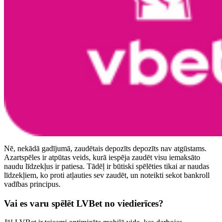
Nē, nekādā gadījumā, zaudētais depozīts depozīts nav atgūstams.
Azartspēles ir atpūtas veids, kurā iespēja zaudēt visu iemaksāto
naudu līdzekļus ir patiesa. Tādēļ ir būtiski spēlēties tikai ar naudas
līdzekļiem, ko proti atļauties sev zaudēt, un noteikti sekot bankroll
vadības principus.
Vai es varu spēlēt LVBet no viedierīces?