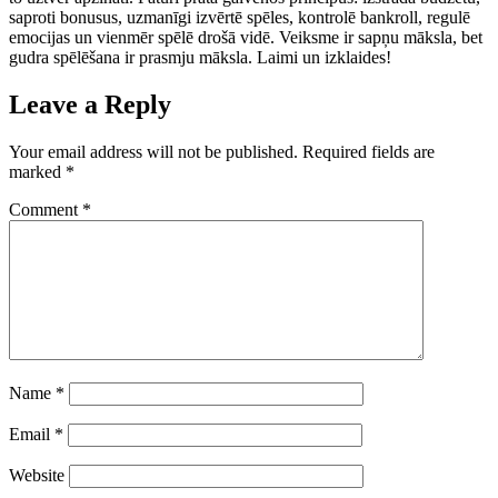
saproti bonusus, uzmanīgi izvērtē spēles, kontrolē bankroll, regulē
emocijas un vienmēr spēlē drošā vidē. Veiksme ir sapņu māksla, bet
gudra spēlēšana ir prasmju māksla. Laimi un izklaides!
Leave a Reply
Your email address will not be published.
Required fields are
marked
*
Comment
*
Name
*
Email
*
Website