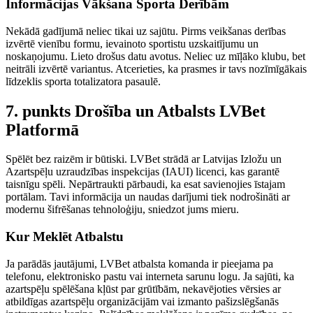
Informācijas Vākšana Sporta Derībām
Nekādā gadījumā neliec tikai uz sajūtu. Pirms veikšanas derības
izvērtē vienību formu, ievainoto sportistu uzskaitījumu un
noskaņojumu. Lieto drošus datu avotus. Neliec uz mīļāko klubu, bet
neitrāli izvērtē variantus. Atcerieties, ka prasmes ir tavs nozīmīgākais
līdzeklis sporta totalizatora pasaulē.
7. punkts Drošība un Atbalsts LVBet
Platformā
Spēlēt bez raizēm ir būtiski. LVBet strādā ar Latvijas Izložu un
Azartspēļu uzraudzības inspekcijas (IAUI) licenci, kas garantē
taisnīgu spēli. Nepārtraukti pārbaudi, ka esat savienojies īstajam
portālam. Tavi informācija un naudas darījumi tiek nodrošināti ar
modernu šifrēšanas tehnoloģiju, sniedzot jums mieru.
Kur Meklēt Atbalstu
Ja parādās jautājumi, LVBet atbalsta komanda ir pieejama pa
telefonu, elektronisko pastu vai interneta sarunu logu. Ja sajūti, ka
azartspēļu spēlēšana kļūst par grūtībām, nekavējoties vērsies ar
atbildīgas azartspēļu organizācijām vai izmanto pašizslēgšanās