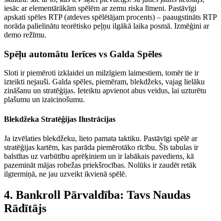
iesāc ar elementārākām spēlēm ar zemu riska līmeni. Pastāvīgi
apskati spēles RTP (atdeves spēlētājam procents) – paaugstināts RTP
norāda palielinātu teorētisko peļņu ilgākā laika posmā. Izmēģini ar
demo režīmu.
Spēļu automātu Ierīces vs Galda Spēles
Sloti ir piemēroti izklaidei un milzīgiem laimestiem, tomēr tie ir
izteikti nejauši. Galda spēles, piemēram, blekdžeks, vajag lielāku
zināšanu un stratēģijas. Ieteiktu apvienot abus veidus, lai uzturētu
plašumu un izaicinošumu.
Blekdžeka Stratēģijas Ilustrācijas
Ja izvēlaties blekdžeku, lieto pamata taktiku. Pastāvīgi spēlē ar
stratēģijas kartēm, kas parāda piemērotāko rīcību. Šīs tabulas ir
balstītas uz varbūtību aprēķiniem un ir labākais pavediens, kā
pazemināt mājas robežas priekšrocības. Nolūks ir zaudēt retāk
ilgtermiņā, ne jau uzveikt ikvienā spēlē.
4. Bankroll Pārvaldība: Tavs Naudas
Rādītājs