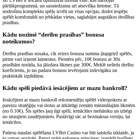
Jā! LVBet ir teicami optimizēta mobilā vide, kas darbojas
pārlūkprogrammā, un sasniedzama arī atsevišķa lietotne. Tā
nodrošina komplektu spēļu izvēli un visas opcijas, dodot iespēju
spēlēt komfortabli no jebkādas vietas, saglabājot augstākos drošības
prasības.
Kādu nozīmē “derību prasības” bonusa
noteikumos?
Derību prasības nosaka, cik reizes bonusa summa jāapgriež spēlēs,
pirms vari izņemt laimestus. Piemēra pēc, 10€ bonuss ar 30x
prasībām norāda, ka jāizdara likmes par 300€. Meklē nelielu derību
koeficientu, jo tas padara bonusu ievērojami izdevīgāku un
praktiskāk izpildāmu.
Kādu spēli piedāvā iesācējiem ar mazu bankroll?
Iesācējiem ar mazu bankroll rekomendēju spēlēt videopokeru ar
pareizu stratēģiju vai slotus ar ārkārtīgi zemām minimālajām likmēm
(no 0.10€). Šīs spēles ļauj ilgt spēli, iemācīties mehāniku un izbēgt
no straujiem zaudējumiem. Pastāvīgi sāc ar bezmaksas versiju, lai
iemācītos.
Patiesu naudas spēlēšana LVBet Casino var būt saistoša izklaide, ja
to uztver apzināti. Paturi prātā galvenos principus: izstrādā budžetu,