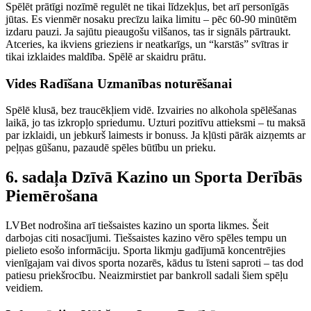
Spēlēt prātīgi nozīmē regulēt ne tikai līdzekļus, bet arī personīgās
jūtas. Es vienmēr nosaku precīzu laika limitu – pēc 60-90 minūtēm
izdaru pauzi. Ja sajūtu pieaugošu vilšanos, tas ir signāls pārtraukt.
Atceries, ka ikviens grieziens ir neatkarīgs, un “karstās” svītras ir
tikai izklaides maldība. Spēlē ar skaidru prātu.
Vides Radīšana Uzmanības noturēšanai
Spēlē klusā, bez traucēkļiem vidē. Izvairies no alkohola spēlēšanas
laikā, jo tas izkropļo spriedumu. Uzturi pozitīvu attieksmi – tu maksā
par izklaidi, un jebkurš laimests ir bonuss. Ja kļūsti pārāk aizņemts ar
peļņas gūšanu, pazaudē spēles būtību un prieku.
6. sadaļa Dzīvā Kazino un Sporta Derībās
Piemērošana
LVBet nodrošina arī tiešsaistes kazino un sporta likmes. Šeit
darbojas citi nosacījumi. Tiešsaistes kazino vēro spēles tempu un
pielieto esošo informāciju. Sporta likmju gadījumā koncentrējies
vienīgajam vai divos sporta nozarēs, kādus tu īsteni saproti – tas dod
patiesu priekšrocību. Neaizmirstiet par bankroll sadali šiem spēļu
veidiem.