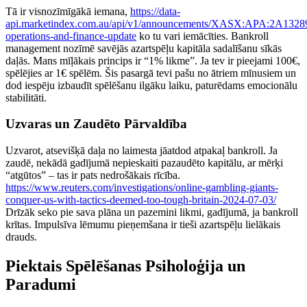
Tā ir visnozīmīgākā iemana,
https://data-
api.marketindex.com.au/api/v1/announcements/XASX:APA:2A132898
operations-and-finance-update
ko tu vari iemācīties. Bankroll
management nozīmē savējās azartspēļu kapitāla sadalīšanu sīkās
daļās. Mans mīļākais princips ir “1% likme”. Ja tev ir pieejami 100€,
spēlējies ar 1€ spēlēm. Šis pasargā tevi pašu no ātriem mīnusiem un
dod iespēju izbaudīt spēlēšanu ilgāku laiku, paturēdams emocionālu
stabilitāti.
Uzvaras un Zaudēto Pārvaldība
Uzvarot, atsevišķā daļa no laimesta jāatdod atpakaļ bankroll. Ja
zaudē, nekādā gadījumā nepieskaiti pazaudēto kapitālu, ar mērķi
“atgūtos” – tas ir pats nedrošākais rīcība.
https://www.reuters.com/investigations/online-gambling-giants-
conquer-us-with-tactics-deemed-too-tough-britain-2024-07-03/
Drīzāk seko pie sava plāna un pazemini likmi, gadījumā, ja bankroll
krītas. Impulsīva lēmumu pieņemšana ir tieši azartspēļu lielākais
drauds.
Piektais Spēlēšanas Psiholoģija un
Paradumi