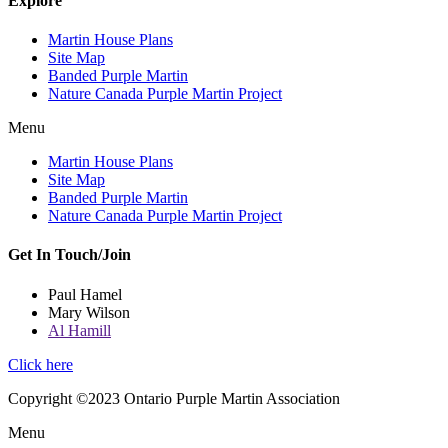
Explore
Martin House Plans
Site Map
Banded Purple Martin
Nature Canada Purple Martin Project
Menu
Martin House Plans
Site Map
Banded Purple Martin
Nature Canada Purple Martin Project
Get In Touch/Join
Paul Hamel
Mary Wilson
Al Hamill
Click here
Copyright ©2023 Ontario Purple Martin Association
Menu