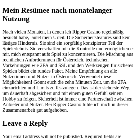
Mein Resümee nach monatelanger
Nutzung
Nach vielen Monaten, in denen ich Ripper Casino regelmäßig
besucht habe, lautet mein Urteil: Die Sicherheitsfeatures sind kein
lästiges Hindernis. Sie sind ein sorgfältig konzipierter Teil der
Spielerlebnis. Sie verschaffen mir die Kontrolle und ermöglichen es
mir, mich entspannt aufs Spiel zu konzentrieren. Die Mischung aus
rechtlichen Anforderungen für Österreich, technischen
Vorkehrungen wie 2FA und SSL und den Werkzeugen für sicheres
Spielen bildet ein rundes Paket. Meine Empfehlung an alle
Nutzerinnen und Nutzer in Österreich: Verwendet diese
Möglichkeiten! Gönnt euch die zehn Minuten Zeit, um die 2FA
einzurichten und Limits zu festzulegen. Das ist der sicherste Weg,
um dauerhaft abgesichert und mit einem guten Gefühl seinem
Hobby zu folgen. Sicherheit ist immer eine Partnerschaft zwischen
Anbieter und Nutzer. Bei Ripper Casino fühle ich mich in dieser
Zusammenarbeit gut aufgehoben.
Leave a Reply
Your email address will not be published.
Required fields are