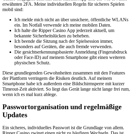
erwähnten 2FA. Meine individuellen Regeln für sicheres Spielen
mobil sind:
Ich melde mich nicht an über unsichere, öffentliche WLANs
ein. Im Notfall verwende ich meine mobilen Daten.
Ich halte die Ripper Casino App jederzeit aktuell, um
bekannte Sicherheitslücken zu beheben.
Ich beende die Sitzung nach der Spielsession immer,
besonders auf Geräten, die auch fremde verwenden.
Die gesichtserkennungsbasierte Anmeldung (Fingerabdruck
oder Face-ID) auf meinem Smartphone gibt einen weiteren
physischen Schutz.
Diese grundlegenden Gewohnheiten zusammen mit den Features
der Plattform verringern die Risiken deutlich. Auf meinem
Smartphone habe ich außerdem eine Bildschirmsperre mit kurzer
Timeout-Zeit aktiviert. So liegt das Gerät lange nicht lange frei rum,
wenn ich es mal kurz ablege.
Passwortorganisation und regelmäßige
Updates
Ein sicheres, individuelles Passwort ist die Grundlage von allem.
Ripper Casino zwingt einen nicht zu häufigen Wechseln. Das ist