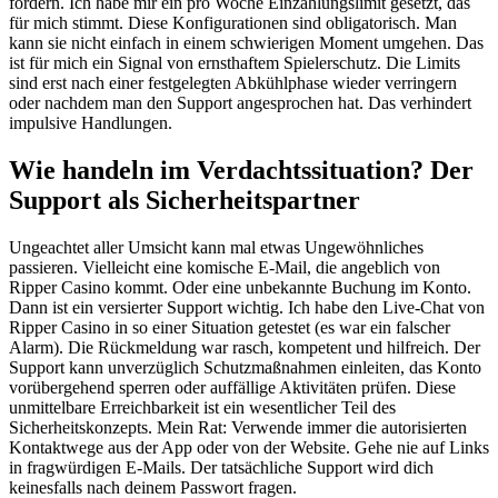
fordern. Ich habe mir ein pro Woche Einzahlungslimit gesetzt, das
für mich stimmt. Diese Konfigurationen sind obligatorisch. Man
kann sie nicht einfach in einem schwierigen Moment umgehen. Das
ist für mich ein Signal von ernsthaftem Spielerschutz. Die Limits
sind erst nach einer festgelegten Abkühlphase wieder verringern
oder nachdem man den Support angesprochen hat. Das verhindert
impulsive Handlungen.
Wie handeln im Verdachtssituation? Der
Support als Sicherheitspartner
Ungeachtet aller Umsicht kann mal etwas Ungewöhnliches
passieren. Vielleicht eine komische E-Mail, die angeblich von
Ripper Casino kommt. Oder eine unbekannte Buchung im Konto.
Dann ist ein versierter Support wichtig. Ich habe den Live-Chat von
Ripper Casino in so einer Situation getestet (es war ein falscher
Alarm). Die Rückmeldung war rasch, kompetent und hilfreich. Der
Support kann unverzüglich Schutzmaßnahmen einleiten, das Konto
vorübergehend sperren oder auffällige Aktivitäten prüfen. Diese
unmittelbare Erreichbarkeit ist ein wesentlicher Teil des
Sicherheitskonzepts. Mein Rat: Verwende immer die autorisierten
Kontaktwege aus der App oder von der Website. Gehe nie auf Links
in fragwürdigen E-Mails. Der tatsächliche Support wird dich
keinesfalls nach deinem Passwort fragen.