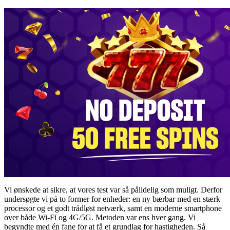
Vi ønskede at sikre, at vores test var så pålidelig som muligt. Derfor
undersøgte vi på to former for enheder: en ny bærbar med en stærk
processor og et godt trådløst netværk, samt en moderne smartphone
over både Wi-Fi og 4G/5G. Metoden var ens hver gang. Vi
begyndte med én fane for at få et grundlag for hastigheden. Så