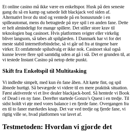
Et online casino må ikke være en enkeltspor. Husk på den seneste
gang du så en kamp og satsede lidt blackjack ved siden af.
Alternativt hvor du stod og ventede på en bonusrunde i en
spilleautomat, mens du betragtede på nye spil i en anden fane. Dette
er helt almindeligt for mange spillere. Det stiller store krav til
teknologien bag casinoet. Hvis platformen svigter eller virkelig
bliver langsom, så tabes alt spilglæden. I Danmark har vi for det
meste stabil internetforbindelse, så vi går ud fra at tingene bare
virker. Et omfattende spiludvalg er ikke nok. Casinoet skal også
kunne levere flere spil samtidig uden at gå i stå. Det er grunden til, at
vi testede Instant Casino på netop dette punkt.
Skift fra Enkeltspil til Multitasking
Vi indledte simpelt, med kun én fane åben. Alt kørte fint, og spil
åbnede hurtigt. Så bevægede vi videre til en mere praktisk situation.
Først aktiverede vi et live dealer blackjack-bord. Så hentede vi Book
of Dead i en ny fane. Derefter startede Gonzo’s Quest i en tredje. Til
sidst holdt vi øje med vores balance i en fjerde fane. Overgangen fra
en til to faner mærkedes knap. Det var ved tredje og fjerde fane, vi
rigtig ville se, hvad platformen var lavet af.
Testmetoden: Hvordan vi gjorde det