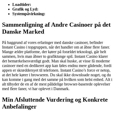
Loadtider:
Grafik og Lyd:
Systempåvirkning:
Sammenligning af Andre Casinoer på det
Danske Marked
På baggrund af vores erfaringer med danske casinoer, befinder
Instant Casino i topgruppen, når det handler om at åbne flere faner.
Mange ældre platforme, der kører på forældet teknologi, går helt
sammen, hvis man åbner to grafiktunge spil. Instant Casino klarer
det bemærkelsesværdigt godt. Man skal huske, at visse få moderne
casinoer med en dedikeret app kan føles endnu mere glidende, fordi
appen er skræddersyet til telefonen. Instant Casino’s force er netop,
at det hele kører i browseren. Du skal ikke downloade noget, og du
kan komme i gang med det samme på hvilken som helst enhed. Alt i
alt tilbyder de en af de mest pålidelige browser-baserede oplevelser
med flere faner, vi har oplevet i Danmark.
Min Afsluttende Vurdering og Konkrete
Anbefalinger