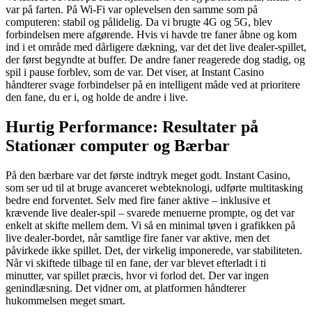
var på farten. På Wi-Fi var oplevelsen den samme som på
computeren: stabil og pålidelig. Da vi brugte 4G og 5G, blev
forbindelsen mere afgørende. Hvis vi havde tre faner åbne og kom
ind i et område med dårligere dækning, var det det live dealer-spillet,
der først begyndte at buffer. De andre faner reagerede dog stadig, og
spil i pause forblev, som de var. Det viser, at Instant Casino
håndterer svage forbindelser på en intelligent måde ved at prioritere
den fane, du er i, og holde de andre i live.
Hurtig Performance: Resultater på
Stationær computer og Bærbar
På den bærbare var det første indtryk meget godt. Instant Casino,
som ser ud til at bruge avanceret webteknologi, udførte multitasking
bedre end forventet. Selv med fire faner aktive – inklusive et
krævende live dealer-spil – svarede menuerne prompte, og det var
enkelt at skifte mellem dem. Vi så en minimal tøven i grafikken på
live dealer-bordet, når samtlige fire faner var aktive, men det
påvirkede ikke spillet. Det, der virkelig imponerede, var stabiliteten.
Når vi skiftede tilbage til en fane, der var blevet efterladt i ti
minutter, var spillet præcis, hvor vi forlod det. Der var ingen
genindlæsning. Det vidner om, at platformen håndterer
hukommelsen meget smart.