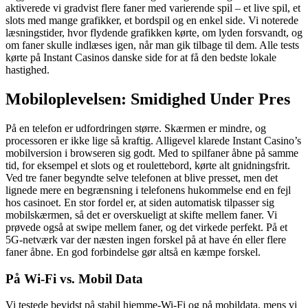
aktiverede vi gradvist flere faner med varierende spil – et live spil, et
slots med mange grafikker, et bordspil og en enkel side. Vi noterede
læsningstider, hvor flydende grafikken kørte, om lyden forsvandt, og
om faner skulle indlæses igen, når man gik tilbage til dem. Alle tests
kørte på Instant Casinos danske side for at få den bedste lokale
hastighed.
Mobiloplevelsen: Smidighed Under Pres
På en telefon er udfordringen større. Skærmen er mindre, og
processoren er ikke lige så kraftig. Alligevel klarede Instant Casino’s
mobilversion i browseren sig godt. Med to spilfaner åbne på samme
tid, for eksempel et slots og et roulettebord, kørte alt gnidningsfrit.
Ved tre faner begyndte selve telefonen at blive presset, men det
lignede mere en begrænsning i telefonens hukommelse end en fejl
hos casinoet. En stor fordel er, at siden automatisk tilpasser sig
mobilskærmen, så det er overskueligt at skifte mellem faner. Vi
prøvede også at swipe mellem faner, og det virkede perfekt. På et
5G-netværk var der næsten ingen forskel på at have én eller flere
faner åbne. En god forbindelse gør altså en kæmpe forskel.
På Wi-Fi vs. Mobil Data
Vi testede bevidst på stabil hjemme-Wi-Fi og på mobildata, mens vi