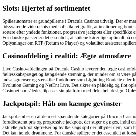
Slots: Hjertet af sortimentet
Spilleautomater er grundpillerne i Dracula Casinos udvalg. Der er ma
tidssvarende video-slots med sofistikeret grafik, animationer og bonu
sortere efter yndede funktioner, progressive jackpots eller specifikke 
For danske gæster er det essentielt, at spilene kører lige optimalt på
Oplysninger om RTP (Return to Player) og volatilitet assisterer spillere
Casinoafdeling i realtid: Ægte atmosfære
Live Casino-afdelingen på Dracula Casino leverer den ægte casinofølelse
fællesskabspræget og fængslende stemning, der minder om at være på et v
indsatsgrænser og særskilte funktioner som Lightning Roulette eller I
Evolution Gaming og NetEnt Live. Det sikrer en pålidelig og flot ople
Casinoet har således tilpasset sin platform med fleksibelt design. Ople
Jackpotspil: Håb om kæmpe gevinster
Jackpot-spil er en af de mest spændende kategorier på Dracula Casino.
forudbestemt pris og progressive jackpots, der stiger og øges, indtil 
aktuelle jackpot-størrelser og hvilke slags spil der tilbyder dem, so
Det kan tænde drømmene. For danske spillere er det essentielt at fors