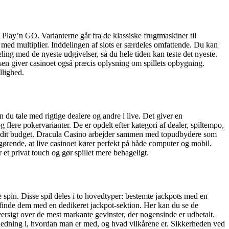
lay’n GO. Varianterne går fra de klassiske frugtmaskiner til
 med multiplier. Inddelingen af slots er særdeles omfattende. Du kan
ling med de nyeste udgivelser, så du hele tiden kan teste det nyeste.
lsen giver casinoet også præcis oplysning om spillets opbygning.
llighed.
n du tale med rigtige dealere og andre i live. Det giver en
 flere pokervarianter. De er opdelt efter kategori af dealer, spiltempo,
il og dit budget. Dracula Casino arbejder sammen med topudbydere som
gørende, at live casinoet kører perfekt på både computer og mobil.
 et privat touch og gør spillet mere behageligt.
spin. Disse spil deles i to hovedtyper: bestemte jackpots med en
at finde dem med en dedikeret jackpot-sektion. Her kan du se de
ersigt over de mest markante gevinster, der nogensinde er udbetalt.
ejledning i, hvordan man er med, og hvad vilkårene er. Sikkerheden ved