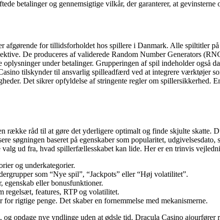
tede betalinger og gennemsigtige vilkår, der garanterer, at gevinsterne ov
 afgørende for tillidsforholdet hos spillere i Danmark. Alle spiltitler 
 objektive. De produceres af validerede Random Number Generators (RNG)
lle oplysninger under betalinger. Grupperingen af spil indeholder også 
 Casino tilskynder til ansvarlig spilleadfærd ved at integrere værktøjer
der. Det sikrer opfyldelse af stringente regler om spillersikkerhed. En 
 række råd til at gøre det yderligere optimalt og finde skjulte skatte. Du 
ere søgningen baseret på egenskaber som popularitet, udgivelsesdato, s
lg ud fra, hvad spillerfællesskabet kan lide. Her er en trinvis vejledning
gorier og underkategorier.
dergrupper som “Nye spil”, “Jackpots” eller “Høj volatilitet”.
er, egenskab eller bonusfunktioner.
 regelsæt, features, RTP og volatilitet.
piller for rigtige penge. Det skaber en fornemmelse med mekanismerne.
om, og opdage nye yndlinge uden at ødsle tid. Dracula Casino ajourføre