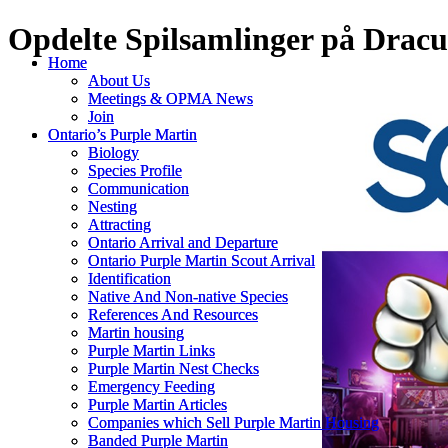
Opdelte Spilsamlinger på Drac
Home
Home
About Us
About Us
Meetings & OPMA News
Meetings & OPMA News
Join
Join
Ontario’s Purple Martin
Ontario’s Purple Martin
Biology
Biology
Species Profile
Species Profile
Communication
Communication
Nesting
Nesting
Attracting
Attracting
Ontario Arrival and Departure
Ontario Arrival and Departure
Ontario Purple Martin Scout Arrival
Ontario Purple Martin Scout Arrival
Identification
Identification
Native And Non-native Species
Native And Non-native Species
References And Resources
References And Resources
Martin housing
Martin housing
Purple Martin Links
Purple Martin Links
Purple Martin Nest Checks
Purple Martin Nest Checks
Emergency Feeding
Emergency Feeding
Purple Martin Articles
Purple Martin Articles
Companies which Sell Purple Martin Housing
Companies which Sell Purple Martin Housing
Banded Purple Martin
Banded Purple Martin