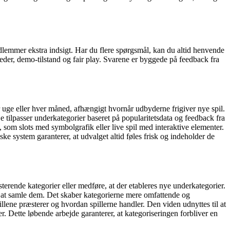
dlemmer ekstra indsigt. Har du flere spørgsmål, kan du altid henvende
heder, demo-tilstand og fair play. Svarene er byggede på feedback fra
ver uge eller hver måned, afhængigt hvornår udbyderne frigiver nye spil.
 tilpasser underkategorier baseret på popularitetsdata og feedback fra
pe, som slots med symbolgrafik eller live spil med interaktive elementer.
e system garanterer, at udvalget altid føles frisk og indeholder de
terende kategorier eller medføre, at der etableres nye underkategorier.
r at samle dem. Det skaber kategorierne mere omfattende og
lene præsterer og hvordan spillerne handler. Den viden udnyttes til at
. Dette løbende arbejde garanterer, at kategoriseringen forbliver en