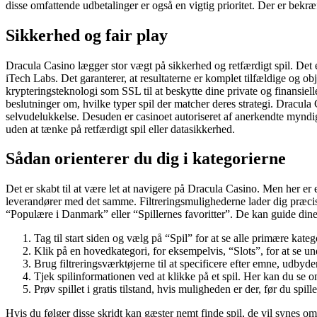
disse omfattende udbetalinger er også en vigtig prioritet. Der er bekræf
Sikkerhed og fair play
Dracula Casino lægger stor vægt på sikkerhed og retfærdigt spil. Det er
iTech Labs. Det garanterer, at resultaterne er komplet tilfældige og
krypteringsteknologi som SSL til at beskytte dine private og finansie
beslutninger om, hvilke typer spil der matcher deres strategi. Dracula
selvudelukkelse. Desuden er casinoet autoriseret af anerkendte myndighe
uden at tænke på retfærdigt spil eller datasikkerhed.
Sådan orienterer du dig i kategorierne
Det er skabt til at være let at navigere på Dracula Casino. Men her er en
leverandører med det samme. Filtreringsmulighederne lader dig præcis
“Populære i Danmark” eller “Spillernes favoritter”. De kan guide dine va
Tag til start siden og vælg på “Spil” for at se alle primære kate
Klik på en hovedkategori, for eksempelvis, “Slots”, for at se un
Brug filtreringsværktøjerne til at specificere efter emne, udbyd
Tjek spilinformationen ved at klikke på et spil. Her kan du se om
Prøv spillet i gratis tilstand, hvis muligheden er der, før du s
Hvis du følger disse skridt kan gæster nemt finde spil, de vil synes 