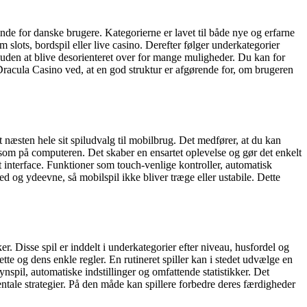
nde for danske brugere. Kategorierne er lavet til både nye og erfarne
m slots, bordspil eller live casino. Derefter følger underkategorier
ag, uden at blive desorienteret over for mange muligheder. Du kan for
Dracula Casino ved, at en god struktur er afgørende for, om brugeren
et næsten hele sit spiludvalg til mobilbrug. Det medfører, at du kan
r som på computeren. Det skaber en ensartet oplevelse og gør det enkelt
t interface. Funktioner som touch-venlige kontroller, automatisk
ed og ydeevne, så mobilspil ikke bliver træge eller ustabile. Dette
er. Disse spil er inddelt i underkategorier efter niveau, husfordel og
ette og dens enkle regler. En rutineret spiller kan i stedet udvælge en
nspil, automatiske indstillinger og omfattende statistikker. Det
mentale strategier. På den måde kan spillere forbedre deres færdigheder