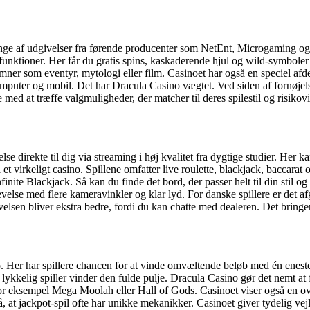
nge af udgivelser fra førende producenter som NetEnt, Microgaming og P
sfunktioner. Her får du gratis spins, kaskaderende hjul og wild-symboler
emner som eventyr, mytologi eller film. Casinoet har også en speciel afde
 computer og mobil. Det har Dracula Casino vægtet. Ved siden af fornøje
 med at træffe valgmuligheder, der matcher til deres spilestil og risikovi
 direkte til dig via streaming i høj kvalitet fra dygtige studier. Her ka
irkeligt casino. Spillene omfatter live roulette, blackjack, baccarat og
nfinite Blackjack. Så kan du finde det bord, der passer helt til din st
velse med flere kameravinkler og klar lyd. For danske spillere er det af
velsen bliver ekstra bedre, fordi du kan chatte med dealeren. Det bringer
 Her har spillere chancen for at vinde omvæltende beløb med én eneste 
en lykkelig spiller vinder den fulde pulje. Dracula Casino gør det nemt 
m for eksempel Mega Moolah eller Hall of Gods. Casinoet viser også en ov
tå, at jackpot-spil ofte har unikke mekanikker. Casinoet giver tydelig v