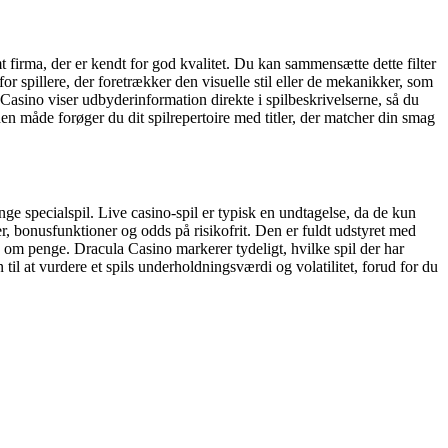
temt firma, der er kendt for god kvalitet. Du kan sammensætte dette filter
or spillere, der foretrækker den visuelle stil eller de mekanikker, som
 Casino viser udbyderinformation direkte i spilbeskrivelserne, så du
en måde forøger du dit spilrepertoire med titler, der matcher din smag
ge specialspil. Live casino-spil er typisk en undtagelse, da de kun
, bonusfunktioner og odds på risikofrit. Den er fuldt udstyret med
ing om penge. Dracula Casino markerer tydeligt, hvilke spil der har
il at vurdere et spils underholdningsværdi og volatilitet, forud for du