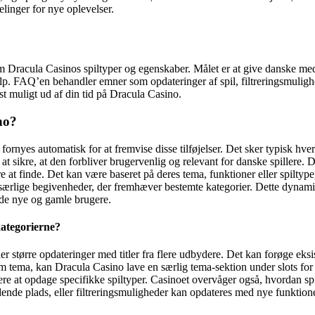
delinger for nye oplevelser.
om Dracula Casinos spiltyper og egenskaber. Målet er at give danske me
 hjælp. FAQ’en behandler emner som opdateringer af spil, filtreringsmulig
est muligt ud af din tid på Dracula Casino.
no?
 fornyes automatisk for at fremvise disse tilføjelser. Det sker typisk h
ikre, at den forbliver brugervenlig og relevant for danske spillere. De
tere at finde. Det kan være baseret på deres tema, funktioner eller spilty
særlige begivenheder, der fremhæver bestemte kategorier. Dette dynamisk
både nye og gamle brugere.
 kategorierne?
større opdateringer med titler fra flere udbydere. Det kan forøge eksis
m tema, kan Dracula Casino lave en særlig tema-sektion under slots fo
re at opdage specifikke spiltyper. Casinoet overvåger også, hvordan spil
ende plads, eller filtreringsmuligheder kan opdateres med nye funktioner