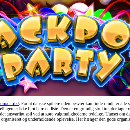
.com/da-dk/
. For at danske spillere uden besvær kan finde rundt, er alle s
elingen er ikke blot bare en liste. Den er en grundig struktur, der tager
 det ansvarligt spil ved at gøre valgmulighederne tydelige. Uanset om du 
 en organiseret og underholdende oplevelse. Her hænger den gode organ