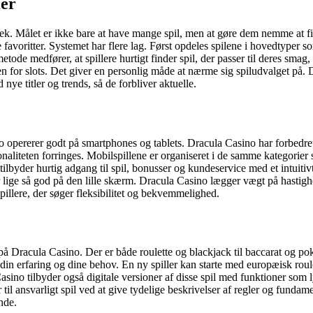
ier
otek. Målet er ikke bare at have mange spil, men at gøre dem nemme at fi
 favoritter. Systemet har flere lag. Først opdeles spilene i hovedtyper so
metode medfører, at spillere hurtigt finder spil, der passer til deres sm
 for slots. Det giver en personlig måde at nærme sig spiludvalget på. 
nye titler og trends, så de forbliver aktuelle.
casino opererer godt på smartphones og tablets. Dracula Casino har forbedr
ionaliteten forringes. Mobilspillene er organiseret i de samme kategorie
ilbyder hurtig adgang til spil, bonusser og kundeservice med et intuitiv
er lige så god på den lille skærm. Dracula Casino lægger vægt på hastigh
pillere, der søger fleksibilitet og bekvemmelighed.
l på Dracula Casino. Der er både roulette og blackjack til baccarat og pok
til din erfaring og dine behov. En ny spiller kan starte med europæisk roul
ino tilbyder også digitale versioner af disse spil med funktioner som ly
 til ansvarligt spil ved at give tydelige beskrivelser af regler og funda
nde.