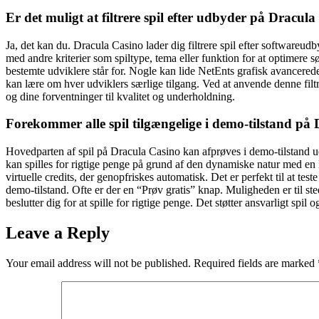
Er det muligt at filtrere spil efter udbyder på Dracul
Ja, det kan du. Dracula Casino lader dig filtrere spil efter softwareudby
med andre kriterier som spiltype, tema eller funktion for at optimere s
bestemte udviklere står for. Nogle kan lide NetEnts grafisk avancerede
kan lære om hver udviklers særlige tilgang. Ved at anvende denne filtr
og dine forventninger til kvalitet og underholdning.
Forekommer alle spil tilgængelige i demo-tilstand på
Hovedparten af spil på Dracula Casino kan afprøves i demo-tilstand ude
kan spilles for rigtige penge på grund af den dynamiske natur med en 
virtuelle credits, der genopfriskes automatisk. Det er perfekt til at te
demo-tilstand. Ofte er der en “Prøv gratis” knap. Muligheden er til ste
beslutter dig for at spille for rigtige penge. Det støtter ansvarligt spil 
Leave a Reply
Your email address will not be published.
Required fields are marked