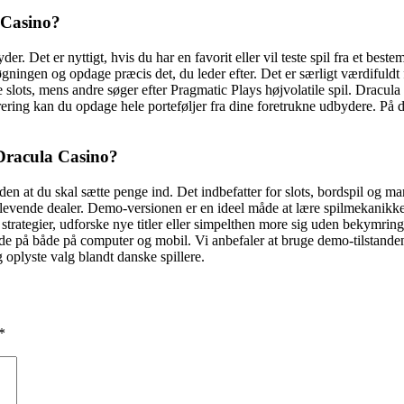
a Casino?
der. Det er nyttigt, hvis du har en favorit eller vil teste spil fra et bes
øgningen og opdage præcis det, du leder efter. Det er særligt værdifuldt f
 slots, mens andre søger efter Pragmatic Plays højvolatile spil. Dracula
ering kan du opdage hele porteføljer fra dine foretrukne udbydere. På d
 Dracula Casino?
n at du skal sætte penge ind. Det indbefatter for slots, bordspil og man
levende dealer. Demo-versionen er en ideel måde at lære spilmekanikker
ste strategier, udforske nye titler eller simpelthen more sig uden bekymr
de på både på computer og mobil. Vi anbefaler at bruge demo-tilstanden t
og oplyste valg blandt danske spillere.
*