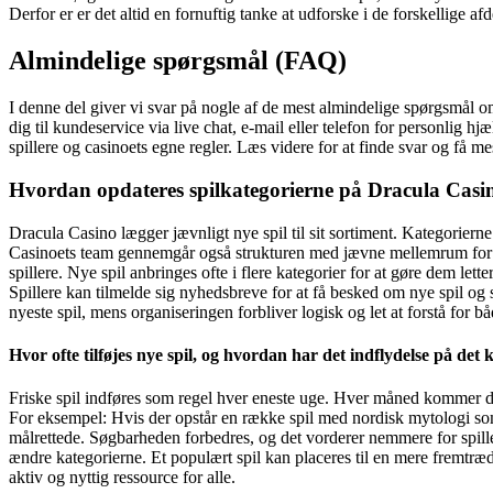
Derfor er er det altid en fornuftig tanke at udforske i de forskellige af
Almindelige spørgsmål (FAQ)
I denne del giver vi svar på nogle af de mest almindelige spørgsmål 
dig til kundeservice via live chat, e-mail eller telefon for personlig
spillere og casinoets egne regler. Læs videre for at finde svar og få m
Hvordan opdateres spilkategorierne på Dracula Casi
Dracula Casino lægger jævnligt nye spil til sit sortiment. Kategorierne
Casinoets team gennemgår også strukturen med jævne mellemrum for at s
spillere. Nye spil anbringes ofte i flere kategorier for at gøre dem let
Spillere kan tilmelde sig nyhedsbreve for at få besked om nye spil og 
nyeste spil, mens organiseringen forbliver logisk og let at forstå for 
Hvor ofte tilføjes nye spil, og hvordan har det indflydelse på det
Friske spil indføres som regel hver eneste uge. Hver måned kommer der 
For eksempel: Hvis der opstår en række spil med nordisk mytologi so
målrettede. Søgbarheden forbedres, og det vorderer nemmere for spille
ændre kategorierne. Et populært spil kan placeres til en mere fremtræd
aktiv og nyttig ressource for alle.