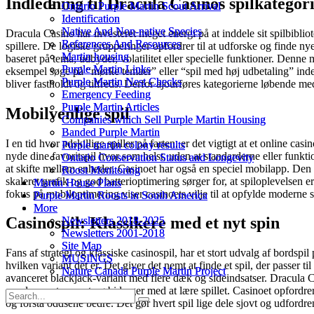
Indledning til Dracula Casinos spilkategor
Ontario Purple Martin Scout Arrival
Ontario Purple Martin Scout Arrival
Identification
Identification
Native And Non-native Species
Native And Non-native Species
Dracula Casino har investeret meget energi på at inddele sit spilbibli
References And Resources
References And Resources
spillere. De logiske grupperinger opfordrer til at udforske og finde nye
Martin housing
Martin housing
baseret på tema, udbyder, volatilitet eller specielle funktioner. Denne 
Purple Martin Links
Purple Martin Links
eksempel søge på “mørke temaer” eller “spil med høj udbetaling” inden
Purple Martin Nest Checks
Purple Martin Nest Checks
bliver fastholdt og tilfreds. Derfor ajourføres kategorierne løbende med 
Emergency Feeding
Emergency Feeding
Purple Martin Articles
Purple Martin Articles
Mobilvenlige spil
Companies which Sell Purple Martin Housing
Companies which Sell Purple Martin Housing
Banded Purple Martin
Banded Purple Martin
I en tid hvor adskillige spiller på farten, er det vigtigt at et online 
Purple martin colony results
Purple martin colony results
nyde dine favoritspil hvor som helst, uden at standarderne eller funkt
Ontario Conservation Status and Longevity
Ontario Conservation Status and Longevity
at skifte mellem enheder. Casinoet har også en speciel mobilapp. Den t
Roost Monitoring
Roost Monitoring
skaleret grafik og god batterioptimering sørger for, at spiloplevelsen 
Martin House Plans
Martin House Plans
fokus på mobiloptimering viser casinoets vilje til at opfylde moderne s
Purple Martin Roosts in South America
Purple Martin Roosts in South America
More
More
Casinospil: Klassikere med et nyt spin
Newsletters 2018-2025
Newsletters 2018-2025
Newsletters 2001-2018
Newsletters 2001-2018
Site Map
Site Map
Fans af strategi og klassiske casinospil, har et stort udvalg af bordspi
MUSINGS
MUSINGS
hvilken variant det er. Det giver det nemt at finde et spil, der passer 
Nature Canada Purple Martin Project
Nature Canada Purple Martin Project
avanceret blackjack-variant med flere dæk og sideindsatser. Dracula Cas
accelererer tempoet og bidrager med at lære spillet. Casinoet opfordrer
og forstå oddsene bedre. Det gør hvert spil lige dele sjovt og udfordre