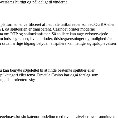
erføres hurtigt og pålideligt til vinderne.
på platformen er certificeret af neutrale testbureauer som eCOGRA eller
, og spilteorien er transparent. Casinoet bruger moderne
data om RTP og spilmekanismer. Så spillere kan tage velovervejede
 som indsatsgrænser, hvileperioder, tidsbegrænsninger og mulighed for
sådan ærlige tilgang betyder, at spillere kan hellige sig spiloplevelsen
kan benytte søgefeltet til at finde bestemte spiltitler eller
pilkategori eller tema. Dracula Casino har også forslag som
 til at orientere sig:
r regelmæssigt sin kategoriopdeling med nye udgivelser og strømninger.