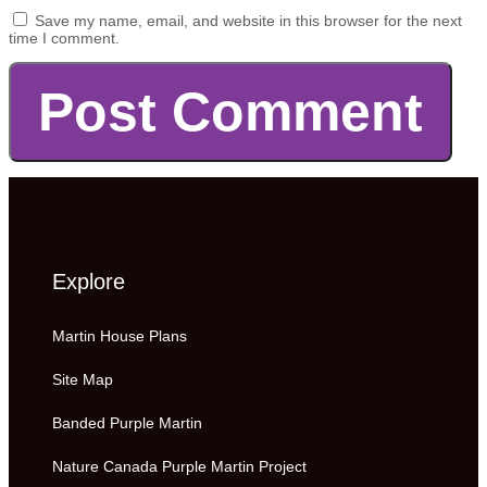
Save my name, email, and website in this browser for the next
time I comment.
Explore
Martin House Plans
Site Map
Banded Purple Martin
Nature Canada Purple Martin Project