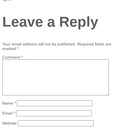
Leave a Reply
Your email address will not be published.
Required fields are
marked
*
Comment
*
Name
*
Email
*
Website