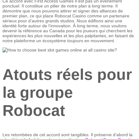
Ce accord avec First Access Games n’est pas un événement
ponctuel. Il constitue un pilier de notre plan à long terme. Il
démontre que nous pouvons attirer et signer des alliances de
premier plan, ce qui place Robocat Casino comme un partenaire
sérieux pour d’autres grands studios. Nous édifions ainsi une
identité forte autour de l’innovation. À long terme, nous voulons
devenir la référence au Canada pour les joueurs qui cherchent les
expériences les plus nouvelles et les plus palpitantes, en faisant de
notre plateforme un écosystème toujours en mouvement.
Atouts réels pour
la groupe
Robocat
Les retombées de cet accord sont tangibles. Il préserve d’abord la