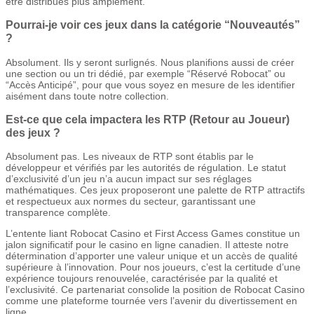
être distribués plus amplement.
Pourrai-je voir ces jeux dans la catégorie “Nouveautés”
?
Absolument. Ils y seront surlignés. Nous planifions aussi de créer
une section ou un tri dédié, par exemple “Réservé Robocat” ou
“Accès Anticipé”, pour que vous soyez en mesure de les identifier
aisément dans toute notre collection.
Est-ce que cela impactera les RTP (Retour au Joueur)
des jeux ?
Absolument pas. Les niveaux de RTP sont établis par le
développeur et vérifiés par les autorités de régulation. Le statut
d’exclusivité d’un jeu n’a aucun impact sur ses réglages
mathématiques. Ces jeux proposeront une palette de RTP attractifs
et respectueux aux normes du secteur, garantissant une
transparence complète.
L’entente liant Robocat Casino et First Access Games constitue un
jalon significatif pour le casino en ligne canadien. Il atteste notre
détermination d’apporter une valeur unique et un accès de qualité
supérieure à l’innovation. Pour nos joueurs, c’est la certitude d’une
expérience toujours renouvelée, caractérisée par la qualité et
l’exclusivité. Ce partenariat consolide la position de Robocat Casino
comme une plateforme tournée vers l’avenir du divertissement en
ligne.