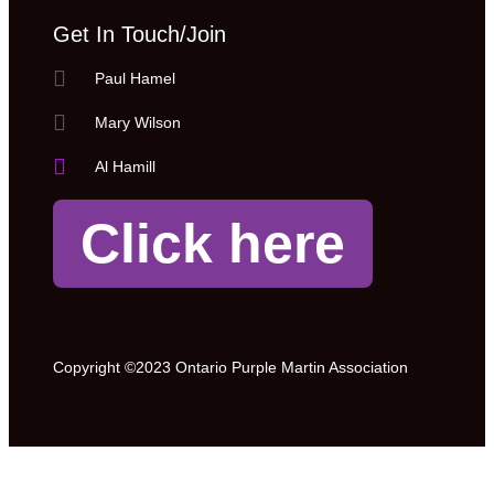
Get In Touch/Join
Paul Hamel
Mary Wilson
Al Hamill
Click here
Copyright ©2023 Ontario Purple Martin Association