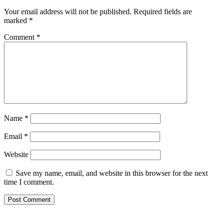
Your email address will not be published.
Required fields are
marked
*
Comment
*
Name
*
Email
*
Website
Save my name, email, and website in this browser for the next
time I comment.