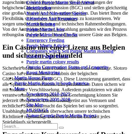
zugeschnitten. Wir folgen genau an die Bestimmungen der
Ontario Purple Martin Scout Arrival
Ontario Purple Martin Scout Arrival
belgischen Glücksspielkommission (BGC) und stellen gleichzeitig
Identification
Identification
eine große Auswahl an hochwertigen Spielen. Das bietet Ihnen die
Native And Non-native Species
Native And Non-native Species
Flexibilität, sich auf den Spielvergnügen zu konzentrieren. Wir
References And Resources
References And Resources
sorgen um den rechtlichen und technischen Rahmenbedingungen.
Martin housing
Martin housing
Von der Anmeldung bis zur Auszahlung gestalten wir den Prozess
Purple Martin Links
Purple Martin Links
reibungslos und einfach – besonders für unsere Gäste aus Belgien.
Purple Martin Nest Checks
Purple Martin Nest Checks
Emergency Feeding
Emergency Feeding
Purple Martin Articles
Purple Martin Articles
Ein Casino mit einer Lizenz aus Belgien
Companies which Sell Purple Martin Housing
Companies which Sell Purple Martin Housing
und sicherem Spielumfeld
Banded Purple Martin
Banded Purple Martin
Purple martin colony results
Purple martin colony results
Ontario Conservation Status and Longevity
Ontario Conservation Status and Longevity
Sicherheit ist für uns kein Feature, sondern die Grundlage. Slotoro
Roost Monitoring
Roost Monitoring
Casino hat eine staatliche Erlaubnis der belgischen
Martin House Plans
Martin House Plans
Glücksspielkommission (BGC). Diese Lizenzierung garantiert, dass
Purple Martin Roosts in South America
Purple Martin Roosts in South America
alle Spiele korrekt verlaufen. Ihre persönlichen Daten sichern wir
More
More
mit moderner Verschlüsselung. Außerdem praktizieren wir aktiv
Newsletters 2018-2025
Newsletters 2018-2025
verantwortungsvolles Spielen. Die Genehmigung können Sie
Newsletters 2001-2018
Newsletters 2001-2018
jederzeit überprüfen. Dieses Grundgerüst aus Vertrauen und
Site Map
Site Map
rechtlicher Sicherheit macht das Spielen bei uns so sorgenfrei.
MUSINGS
MUSINGS
Unabhängige Prüfstellen überwachen unsere technischen
Nature Canada Purple Martin Project
Nature Canada Purple Martin Project
Richtlinien regelmäßig. Dadurch bleibt die Echtheit jedes
Spielablaufs sichergestellt.