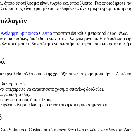
 όποιο αποτέλεσμα είναι τυχαίο και απρόβλεπτο. Για οποιοδήποτε παι
. Οι όροι τους είναι γραμμένοι με σαφήνεια, άνευ μικρά γράμματα ή παγ
ναλλαγών
ο
Ανάληψη Spinoloco Casino
προστατεύει κάθε μεταφορά δεδομένων μ
ν διαδικασιών, διαδεδομένων στην ελληνική αγορά. Η ιστοσελίδα εφ
ιών και έχετε τη δυνατότητα να απαιτήσετε τη επικαιροποίησή τους 
ρά
 τα εργαλεία, αλλά ο παίκτης χρειάζεται να τα χρησιμοποιήσει. Αυτό ε
 βιοπορισμού.
 να επιχειρείτε να ανακτήσετε χάσιμο σπανίως δουλεύει.
λογαριασμό σας.
στον εαυτό σας ή σε φίλους.
πρώτη κίνηση είναι η πιο απαιτητική και η πιο σημαντική.
ύ
 Στο Spinoloco Casino, αυτή η αρχή δεν είναι απλώς ένα σλόγκαν. Δια