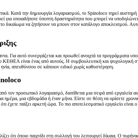
ικά. Κατά την δημιουργία λογαριασμού, το Spinoloco τηρεί αυστηρή 
εί για οποιαδήποτε ύποπτη δραστηριότητα που μπορεί να υποδηλώνει
ν το δικαίωμα να ζητήσουν να μπουν στον κατάλογο αποκλεισμού. Α
ριξης
άντα. Για αυτό συνεργάζεται και προωθεί ανοιχτά τα προγράμματα υποσ
Το ΚΕΘΕΑ είναι ένας από αυτούς. Η συμβουλευτική και ψυχολογική στ
α ηνία, απευθύνσου σε κάποιον ειδικό χωρίς καθυστέρηση.
inoloco
από τον προσωπικό λογαριασμό, διατίθεται μια σειρά από εργαλεία αυ
ια ημέρα, μια εβδομάδα ή έναν μήνα. Είστε σε θέση να ορίσετε χρονικ
ότι έχετε παίξει αρκετή ώρα. Το πιο αποτελεσματικό εργαλείο είναι 
ζει ότι όποιο παιχνίδι στη συλλογή του λειτουργεί δίκαια. Ο πυρήνας