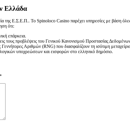
ην Ελλάδα
ία της Ε.Σ.Ε.Π.. Το Spinoloco Casino παρέχει υπηρεσίες με βάση όλες 
ηση ότι:
νική επάρκεια.
ξεις τους προβλέψεις του Γενικού Κανονισμού Προστασίας Δεδομένω
ς Γεννήτορες Αριθμών (RNG) που διασφαλίζουν τη ισότιμη μεταχείρι
λογικών υποχρεώσεων και εισφορών στο ελληνικό δημόσιο.
*