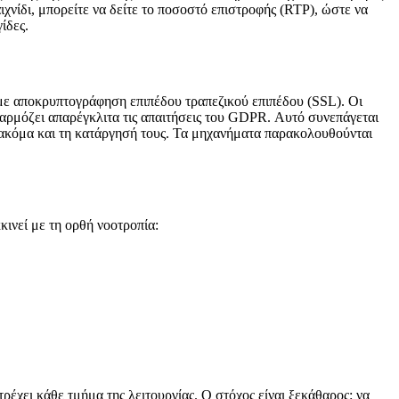
χνίδι, μπορείτε να δείτε το ποσοστό επιστροφής (RTP), ώστε να
ίδες.
ε αποκρυπτογράφηση επιπέδου τραπεζικού επιπέδου (SSL). Οι
αρμόζει απαρέγκλιτα τις απαιτήσεις του GDPR. Αυτό συνεπάγεται
ή ακόμα και τη κατάργησή τους. Τα μηχανήματα παρακολουθούνται
κκινεί με τη ορθή νοοτροπία:
τρέχει κάθε τμήμα της λειτουργίας. Ο στόχος είναι ξεκάθαρος: να