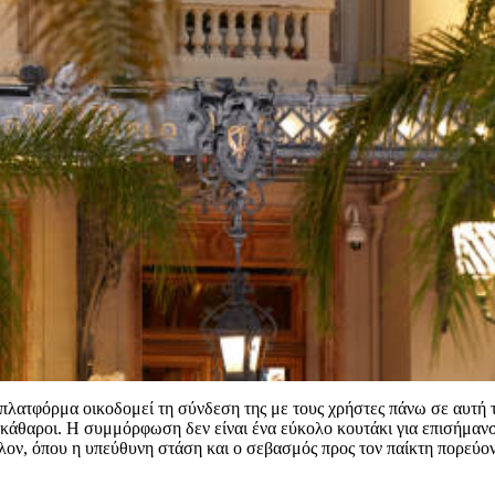
 πλατφόρμα οικοδομεί τη σύνδεση της με τους χρήστες πάνω σε αυτή 
εκάθαροι. Η συμμόρφωση δεν είναι ένα εύκολο κουτάκι για επισήμανσ
λλον, όπου η υπεύθυνη στάση και ο σεβασμός προς τον παίκτη πορεύο