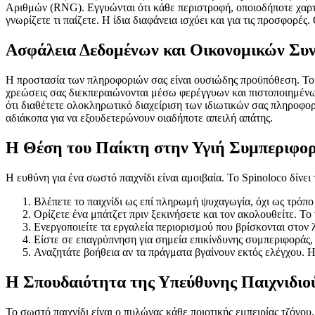
Αριθμών (RNG). Εγγυώνται ότι κάθε περιστροφή, οποιοδήποτε χαρτί,
γνωρίζετε τι παίζετε. Η ίδια διαφάνεια ισχύει και για τις προσφορές
Ασφάλεια Δεδομένων και Οικονομικών Συ
Η προστασία των πληροφοριών σας είναι ουσιώδης προϋπόθεση. Τ
χρεώσεις σας διεκπεραιώνονται μέσω φερέγγυων και πιστοποιημένω
ότι διαθέτετε ολοκληρωτικό διαχείριση των ιδιωτικών σας πληροφορ
αδιάκοπα για να εξουδετερώνουν οιαδήποτε απειλή απάτης.
Η Θέση του Παίκτη στην Υγιή Συμπεριφο
Η ευθύνη για ένα σωστό παιχνίδι είναι αμοιβαία. Το Spinoloco δίνει
Βλέπετε το παιχνίδι ως επί πληρωμή ψυχαγωγία, όχι ως τρόπο
Ορίζετε ένα μπάτζετ πριν ξεκινήσετε και τον ακολουθείτε. Το
Ενεργοποιείτε τα εργαλεία περιορισμού που βρίσκονται στον 
Είστε σε επαγρύπνηση για σημεία επικίνδυνης συμπεριφοράς, 
Αναζητάτε βοήθεια αν τα πράγματα βγαίνουν εκτός ελέγχου. Η 
Η Σπουδαιότητα της Υπεύθυνης Παιχνιδιο
Το σωστό παιχνίδι είναι ο πυλώνας κάθε ποιοτικής εμπειρίας τζόγου.