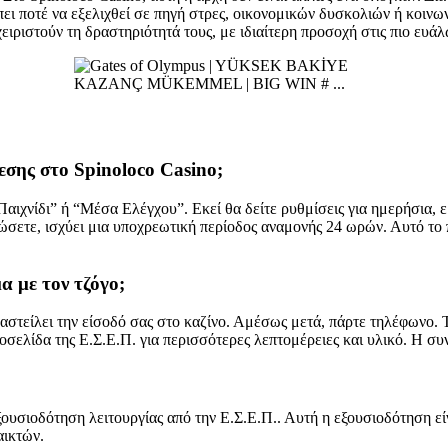
έπει ποτέ να εξελιχθεί σε πηγή στρες, οικονομικών δυσκολιών ή κοιν
χειριστούν τη δραστηριότητά τους, με ιδιαίτερη προσοχή στις πιο ευά
σης στο Spinoloco Casino;
ιχνίδι” ή “Μέσα Ελέγχου”. Εκεί θα δείτε ρυθμίσεις για ημερήσια, εβ
ώσετε, ισχύει μια υποχρεωτική περίοδος αναμονής 24 ωρών. Αυτό το 
α με τον τζόγο;
αστείλει την είσοδό σας στο καζίνο. Αμέσως μετά, πάρτε τηλέφωνο.
σελίδα της Ε.Σ.Ε.Π. για περισσότερες λεπτομέρειες και υλικό. Η συ
ξουσιοδότηση λειτουργίας από την Ε.Σ.Ε.Π.. Αυτή η εξουσιοδότηση εί
αικτών.