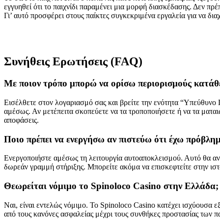
εγγυηθεί ότι το παιχνίδι παραμένει μια μορφή διασκέδασης. Δεν πρ
Γι’ αυτό προσφέρει στους παίκτες συγκεκριμένα εργαλεία για να δια
Συνήθεις Ερωτήσεις (FAQ)
Με ποιον τρόπο μπορώ να ορίσω περιορισμούς κατάθε
Εισέλθετε στον λογαριασμό σας και βρείτε την ενότητα “Υπεύθυνο Πα
αμέσως. Αν μετέπειτα σκοπεύετε να τα τροποποιήσετε ή να τα μαται
αποφάσεις.
Ποιο πρέπει να ενεργήσω αν πιστεύω ότι έχω πρόβλημ
Ενεργοποιήστε αμέσως τη λειτουργία αυτοαποκλεισμού. Αυτό θα αν
δωρεάν γραμμή στήριξης. Μπορείτε ακόμα να επισκεφτείτε στην ιστο
Θεωρείται νόμιμο το Spinoloco Casino στην Ελλάδα;
Ναι, είναι εντελώς νόμιμο. Το Spinoloco Casino κατέχει ισχύουσα ε
από τους κανόνες ασφαλείας μέχρι τους συνθήκες προστασίας των π