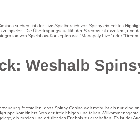
Casinos suchen, ist der Live-Spielbereich von Spinsy ein echtes Highlig
 zu spielen. Die Übertragungsqualität der Streams ist exzellent, und da
ntegration von Spielshow-Konzepten wie “Monopoly Live” oder “Dream C
k: Weshalb Spinsy
Überzeugung feststellen, dass Spinsy Casino weit mehr ist als nur eine 
ielgruppe kombiniert. Von der freigiebigen und fairen Willkommensgeste 
legt, ein rundes und erfüllendes Erlebnis zu erschaffen. Es ist der A