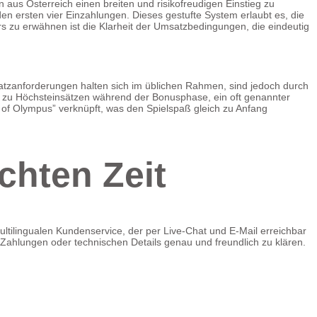
aus Österreich einen breiten und risikofreudigen Einstieg zu
den ersten vier Einzahlungen. Dieses gestufte System erlaubt es, die
 zu erwähnen ist die Klarheit der Umsatzbedingungen, die eindeutig
atzanforderungen halten sich im üblichen Rahmen, sind jedoch durch
en zu Höchsteinsätzen während der Bonusphase, ein oft genannter
of Olympus” verknüpft, was den Spielspaß gleich zu Anfang
chten Zeit
ultilingualen Kundenservice, der per Live-Chat und E-Mail erreichbar
i, Zahlungen oder technischen Details genau und freundlich zu klären.