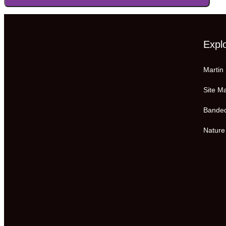
Expl
Martin
Site M
Banded
Nature