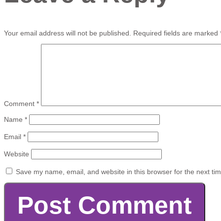
Your email address will not be published.
Required fields are marked
Comment
*
Name
*
Email
*
Website
Save my name, email, and website in this browser for the next ti