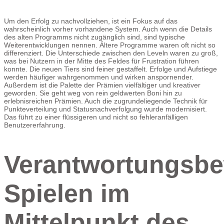
Um den Erfolg zu nachvollziehen, ist ein Fokus auf das
wahrscheinlich vorher vorhandene System. Auch wenn die Details
des alten Programms nicht zugänglich sind, sind typische
Weiterentwicklungen nennen. Ältere Programme waren oft nicht so
differenziert. Die Unterschiede zwischen den Leveln waren zu groß,
was bei Nutzern in der Mitte des Feldes für Frustration führen
konnte. Die neuen Tiers sind feiner gestaffelt. Erfolge und Aufstiege
werden häufiger wahrgenommen und wirken anspornender.
Außerdem ist die Palette der Prämien vielfältiger und kreativer
geworden. Sie geht weg von rein geldwerten Boni hin zu
erlebnisreichen Prämien. Auch die zugrundeliegende Technik für
Punkteverteilung und Statusnachverfolgung wurde modernisiert.
Das führt zu einer flüssigeren und nicht so fehleranfälligen
Benutzererfahrung.
Verantwortungsb
Spielen im
Mittelpunkt des