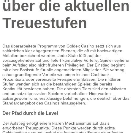
über die aktuellen
Treuestufen
Das überarbeitete Programm von Goldex Casino setzt sich aus
zahlreichen klar abgegrenzten Ebenen, die oft mit hochwertigen
Metallen bezeichnet werden. Jede Stufe füßt auf der
vorausgehenden auf und liefert kumulative Vorteile. Spieler verlieren
beim Aufstieg also nicht früheren Privilegien. Der Einstieg beginnt
mit einer Basisstufe für alle angemeldeten Mitglieder. Sie vermag
schon grundlegende Vorteile wie einen kleinen Cashback-
Prozentsatz oder vereinzelte Freispiele umfassen. Die mittleren
Stufen wenden sich an die beständigen Spieler, die bereits
Kontinuität bewiesen haben. Die obersten Tiers sind den aktivsten
und umsatzintensivsten Spielern vorbehalten. Hier warten
außergewöhnliche, erstklassige Belohnungen, die deutlich über das
Standardangebot des Casinos hinausgehen.
Der Pfad durch die Level
Der Aufstieg erfolgt einem klaren Mechanismus auf Basis
erworbener Treuepunkte. Diese Punkte werden durch echte
Geldeinsätze erzeugt, wobei ein festgelegter Betrag einer festen