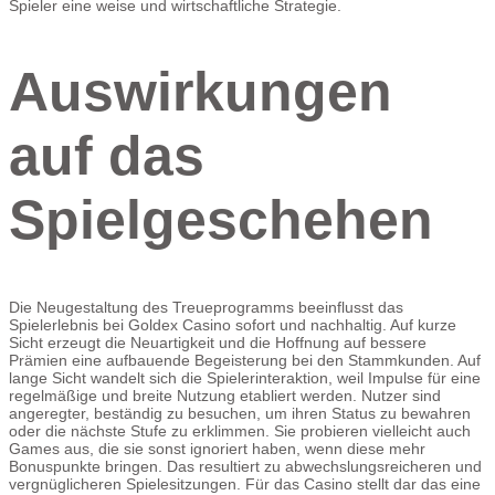
Spieler eine weise und wirtschaftliche Strategie.
Auswirkungen
auf das
Spielgeschehen
Die Neugestaltung des Treueprogramms beeinflusst das
Spielerlebnis bei Goldex Casino sofort und nachhaltig. Auf kurze
Sicht erzeugt die Neuartigkeit und die Hoffnung auf bessere
Prämien eine aufbauende Begeisterung bei den Stammkunden. Auf
lange Sicht wandelt sich die Spielerinteraktion, weil Impulse für eine
regelmäßige und breite Nutzung etabliert werden. Nutzer sind
angeregter, beständig zu besuchen, um ihren Status zu bewahren
oder die nächste Stufe zu erklimmen. Sie probieren vielleicht auch
Games aus, die sie sonst ignoriert haben, wenn diese mehr
Bonuspunkte bringen. Das resultiert zu abwechslungsreicheren und
vergnüglicheren Spielesitzungen. Für das Casino stellt dar das eine