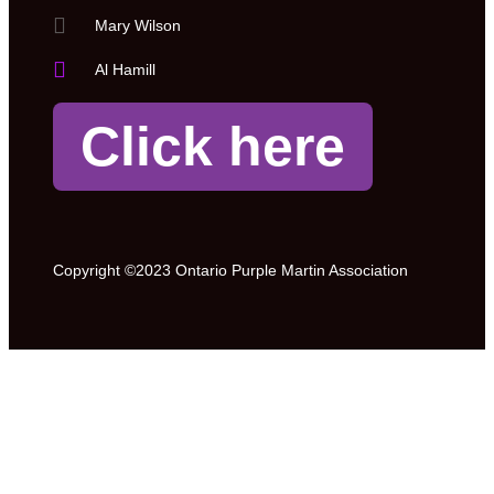
Mary Wilson
Al Hamill
Click here
Copyright ©2023 Ontario Purple Martin Association