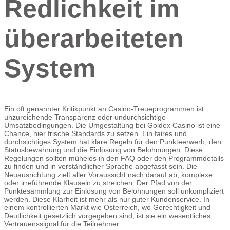
Redlichkeit im
überarbeiteten
System
Ein oft genannter Kritikpunkt an Casino-Treueprogrammen ist
unzureichende Transparenz oder undurchsichtige
Umsatzbedingungen. Die Umgestaltung bei Goldex Casino ist eine
Chance, hier frische Standards zu setzen. Ein faires und
durchsichtiges System hat klare Regeln für den Punkteerwerb, den
Statusbewahrung und die Einlösung von Belohnungen. Diese
Regelungen sollten mühelos in den FAQ oder den Programmdetails
zu finden und in verständlicher Sprache abgefasst sein. Die
Neuausrichtung zielt aller Voraussicht nach darauf ab, komplexe
oder irreführende Klauseln zu streichen. Der Pfad von der
Punktesammlung zur Einlösung von Belohnungen soll unkompliziert
werden. Diese Klarheit ist mehr als nur guter Kundenservice. In
einem kontrollierten Markt wie Österreich, wo Gerechtigkeit und
Deutlichkeit gesetzlich vorgegeben sind, ist sie ein wesentliches
Vertrauenssignal für die Teilnehmer.