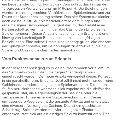
Ein etabliertes Treueprogramm grundlegend zu ändern, bedeutet
ein bedeutender Schritt. Für Goldex Casino liegt das Prinzip der
“progressiven Wertschöpfung” im Mittelpunkt. Die Belohnungen
werden in einem gerechten Verhältnis zum Spielereinsatz und zur
Dauer der Kundenbeziehung stehen. Das alte System funktionierte,
doch die neue Struktur bietet detailliertere Abstufungen und
regelmäßigere Belohnungen. Es geht darum, das Gefühl einer
Partnerschaft zu vermitteln, in der das Casino den Erfolg seiner
Spieler honoriert. Dieser Ansatz entspricht einem Branchentrend
hinweg von kurzfristigen Bonusaktionen hin zu langfristigen
Beziehungen. Eine solche Umstellung verlangt gründliche Analyse
der Spielgewohnheiten, um Belohnungen zu entwickeln, die für
Spieler und Casino gleichermaßen sinnvoll sind.
Vom Punktesammeln zum Erlebnis
In der Vergangenheit ging es in vielen Programmen vor allem um
das Sammeln von Punkten, die gegen Standardprämien
eingetauscht wurden. Der neue Ansatz verwandelt dieses Konzept
in ein ganzheitlicheres Erlebnis. Jetzt zählt nicht mehr nur der reine
Geldeinsatz, sondern das gesamte Spielerverhalten. Die neuen
Stufen berücksichtigen wahrscheinlich Aspekte wie die Vielfalt der
gespielten Titel, die Regelmäßigkeit der Besuche oder die
Teilnahme an Turnieren in die Statusberechnung ein. Dieser
umfassendere Weg belohnt die gesamte Aktivität und unterstützt
eine diversere Nutzung des Casinos. Das ist ein geschickter
Schachzug. Spieler werden motiviert, die ganze Plattform zu
entdecken, statt sich auf ein einziges Spiel zu konzentrieren. Das