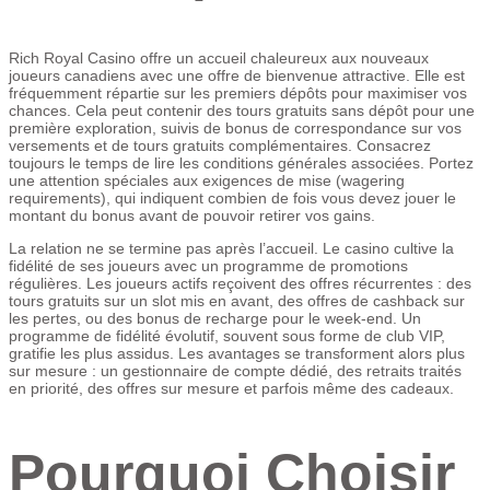
Rich Royal Casino offre un accueil chaleureux aux nouveaux
joueurs canadiens avec une offre de bienvenue attractive. Elle est
fréquemment répartie sur les premiers dépôts pour maximiser vos
chances. Cela peut contenir des tours gratuits sans dépôt pour une
première exploration, suivis de bonus de correspondance sur vos
versements et de tours gratuits complémentaires. Consacrez
toujours le temps de lire les conditions générales associées. Portez
une attention spéciales aux exigences de mise (wagering
requirements), qui indiquent combien de fois vous devez jouer le
montant du bonus avant de pouvoir retirer vos gains.
La relation ne se termine pas après l’accueil. Le casino cultive la
fidélité de ses joueurs avec un programme de promotions
régulières. Les joueurs actifs reçoivent des offres récurrentes : des
tours gratuits sur un slot mis en avant, des offres de cashback sur
les pertes, ou des bonus de recharge pour le week-end. Un
programme de fidélité évolutif, souvent sous forme de club VIP,
gratifie les plus assidus. Les avantages se transforment alors plus
sur mesure : un gestionnaire de compte dédié, des retraits traités
en priorité, des offres sur mesure et parfois même des cadeaux.
Pourquoi Choisir