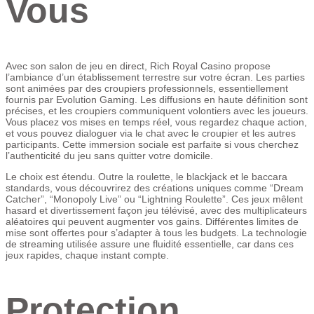
Vous
Avec son salon de jeu en direct, Rich Royal Casino propose
l’ambiance d’un établissement terrestre sur votre écran. Les parties
sont animées par des croupiers professionnels, essentiellement
fournis par Evolution Gaming. Les diffusions en haute définition sont
précises, et les croupiers communiquent volontiers avec les joueurs.
Vous placez vos mises en temps réel, vous regardez chaque action,
et vous pouvez dialoguer via le chat avec le croupier et les autres
participants. Cette immersion sociale est parfaite si vous cherchez
l’authenticité du jeu sans quitter votre domicile.
Le choix est étendu. Outre la roulette, le blackjack et le baccara
standards, vous découvrirez des créations uniques comme “Dream
Catcher”, “Monopoly Live” ou “Lightning Roulette”. Ces jeux mêlent
hasard et divertissement façon jeu télévisé, avec des multiplicateurs
aléatoires qui peuvent augmenter vos gains. Différentes limites de
mise sont offertes pour s’adapter à tous les budgets. La technologie
de streaming utilisée assure une fluidité essentielle, car dans ces
jeux rapides, chaque instant compte.
Protection,