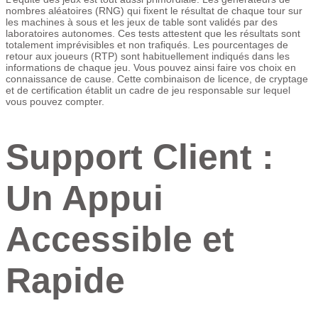
nombres aléatoires (RNG) qui fixent le résultat de chaque tour sur
les machines à sous et les jeux de table sont validés par des
laboratoires autonomes. Ces tests attestent que les résultats sont
totalement imprévisibles et non trafiqués. Les pourcentages de
retour aux joueurs (RTP) sont habituellement indiqués dans les
informations de chaque jeu. Vous pouvez ainsi faire vos choix en
connaissance de cause. Cette combinaison de licence, de cryptage
et de certification établit un cadre de jeu responsable sur lequel
vous pouvez compter.
Support Client :
Un Appui
Accessible et
Rapide