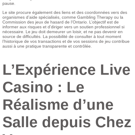
pause.
Le site procure également des liens et des coordonnées vers des
organismes d’aide spécialisés, comme Gambling Therapy ou la
Commission des jeux de hasard de l’Ontario. L’objectif est de
informer aux risques et d’diriger vers un soutien professionnel si
nécessaire. Le jeu doit demeurer un loisir, et ne pas devenir en
source de difficultés. La possibilité de consulter à tout moment
l’historique de vos transactions et de vos sessions de jeu contribue
aussi à une pratique transparente et contrôlée.
L’Expérience Live
Casino : Le
Réalisme d’une
Salle depuis Chez