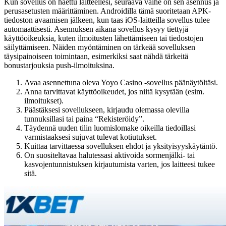
Kun sovellus on haettu laitteellesi, seuraava vaihe on sen asennus ja
perusasetusten määrittäminen. Androidilla tämä suoritetaan APK-
tiedoston avaamisen jälkeen, kun taas iOS-laitteilla sovellus tulee
automaattisesti. Asennuksen aikana sovellus kysyy tiettyjä
käyttöoikeuksia, kuten ilmoitusten lähettämiseen tai tiedostojen
säilyttämiseen. Näiden myöntäminen on tärkeää sovelluksen
täysipainoiseen toimintaan, esimerkiksi saat nähdä tärkeitä
bonustarjouksia push-ilmoituksina.
Avaa asennettuna oleva Yoyo Casino -sovellus päänäytöltäsi.
Anna tarvittavat käyttöoikeudet, jos niitä kysytään (esim.
ilmoitukset).
Päästäksesi sovellukseen, kirjaudu olemassa olevilla
tunnuksillasi tai paina “Rekisteröidy”.
Täydennä uuden tilin luomislomake oikeilla tiedoillasi
varmistaaksesi sujuvat tulevat kotiutukset.
Kuittaa tarvittaessa sovelluksen ehdot ja yksityisyyskäytäntö.
On suositeltavaa halutessasi aktivoida sormenjälki- tai
kasvojentunnistuksen kirjautumista varten, jos laitteesi tukee
sitä.