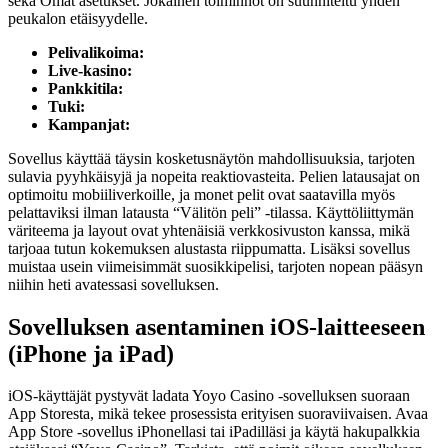
sekä Omat asetukset. Jokainen toiminnot on suunniteltu yhden
peukalon etäisyydelle.
Pelivalikoima:
Live-kasino:
Pankkitila:
Tuki:
Kampanjat:
Sovellus käyttää täysin kosketusnäytön mahdollisuuksia, tarjoten
sulavia pyyhkäisyjä ja nopeita reaktiovasteita. Pelien latausajat on
optimoitu mobiiliverkoille, ja monet pelit ovat saatavilla myös
pelattaviksi ilman latausta “Välitön peli” -tilassa. Käyttöliittymän
väriteema ja layout ovat yhtenäisiä verkkosivuston kanssa, mikä
tarjoaa tutun kokemuksen alustasta riippumatta. Lisäksi sovellus
muistaa usein viimeisimmät suosikkipelisi, tarjoten nopean pääsyn
niihin heti avatessasi sovelluksen.
Sovelluksen asentaminen iOS-laitteeseen
(iPhone ja iPad)
iOS-käyttäjät pystyvät ladata Yoyo Casino -sovelluksen suoraan
App Storesta, mikä tekee prosessista erityisen suoraviivaisen. Avaa
App Store -sovellus iPhonellasi tai iPadilläsi ja käytä hakupalkkia