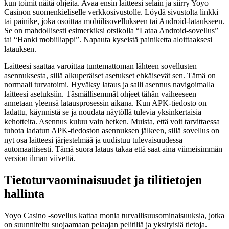
kun toimit näitä ohjeita. Avaa ensin laitteesi selain ja siirry Yoyo
Casinon suomenkieliselle verkkosivustolle. Löydä sivustolta linkki
tai painike, joka osoittaa mobiilisovellukseen tai Android-lataukseen.
Se on mahdollisesti esimerkiksi otsikolla “Lataa Android-sovellus”
tai “Hanki mobiiliappi”. Napauta kyseistä painiketta aloittaaksesi
latauksen.
Laitteesi saattaa varoittaa tuntemattoman lähteen sovellusten
asennuksesta, sillä alkuperäiset asetukset ehkäisevät sen. Tämä on
normaali turvatoimi. Hyväksy lataus ja salli asennus navigoimalla
laitteesi asetuksiin. Täsmällisemmät ohjeet tähän vaiheeseen
annetaan yleensä latausprosessin aikana. Kun APK-tiedosto on
ladattu, käynnistä se ja noudata näytöllä tulevia yksinkertaisia
kehotteita. Asennus kuluu vain hetken. Muista, että voit tarvittaessa
tuhota ladatun APK-tiedoston asennuksen jälkeen, sillä sovellus on
nyt osa laitteesi järjestelmää ja uudistuu tulevaisuudessa
automaattisesti. Tämä suora lataus takaa että saat aina viimeisimmän
version ilman viivettä.
Tietoturvaominaisuudet ja tilitietojen
hallinta
Yoyo Casino -sovellus kattaa monia turvallisuusominaisuuksia, jotka
on suunniteltu suojaamaan pelaajan pelitiliä ja yksityisiä tietoja.