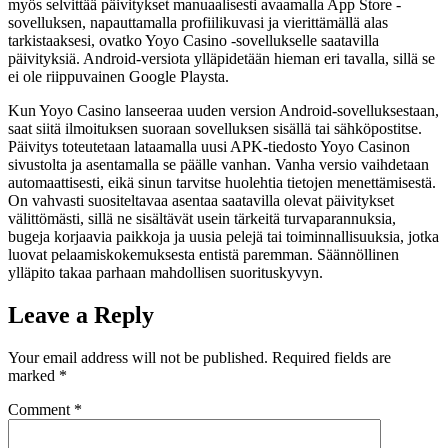
myös selvittää päivitykset manuaalisesti avaamalla App Store -
sovelluksen, napauttamalla profiilikuvasi ja vierittämällä alas
tarkistaaksesi, ovatko Yoyo Casino -sovellukselle saatavilla
päivityksiä. Android-versiota ylläpidetään hieman eri tavalla, sillä se
ei ole riippuvainen Google Playsta.
Kun Yoyo Casino lanseeraa uuden version Android-sovelluksestaan,
saat siitä ilmoituksen suoraan sovelluksen sisällä tai sähköpostitse.
Päivitys toteutetaan lataamalla uusi APK-tiedosto Yoyo Casinon
sivustolta ja asentamalla se päälle vanhan. Vanha versio vaihdetaan
automaattisesti, eikä sinun tarvitse huolehtia tietojen menettämisestä.
On vahvasti suositeltavaa asentaa saatavilla olevat päivitykset
välittömästi, sillä ne sisältävät usein tärkeitä turvaparannuksia,
bugeja korjaavia paikkoja ja uusia pelejä tai toiminnallisuuksia, jotka
luovat pelaamiskokemuksesta entistä paremman. Säännöllinen
ylläpito takaa parhaan mahdollisen suorituskyvyn.
Leave a Reply
Your email address will not be published.
Required fields are
marked
*
Comment
*