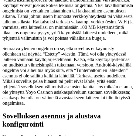
käyttäjät voivat joskus kokea teknisiä ongelmia. Yksi tavallisimmista
ongelmista on verkainen lataaminen tai lakkaaminen asennuksen
aikana. Tämä johtuu usein huonosta verkkoyhteydestä tai vähäisestä
tallennustilasta. Ratkaisuksi tarkista vakaampi verkko (esim. WiFi) ja
varmista, että laitteellasi on minimissään 100 MB käyttämätöntä
tilaa. Jos ongelma pysyy, yritä käynnistää laitteesi uudelleen, mikä
tyhjentää välimuistin ja voi poistaa väliaikaisia bugeja.
Seuraava yleinen ongelma on se, että sovellus ei käynnisty
ollenkaan tai näyttää “Estetty” -viestin. Tämä voi olla yhteydessä
laitteen vanhaan käyttöjärjestelmään. Katso, että käyttöjärjestelmäsi
on uudistettu viimeisimpään tukemaan versioon. Android-käyttäjillä
ongelma voi aiheutua myös siitä, että “Tuntemattomien lähteiden”
asennus ei ole sallittu kaikilta lähteiltä. Tarkasta asetus uudelleen.
Mikäli sovellus pelaa hitaasti tai pelit eivät lähde, yritä ensin
tyhjentää sovelluksen välimuisti asetusten kautta. Jos mikään ei auta,
ole yhteyttä Yoyo Casinon asiakaspalveluun suoraan sovelluksesta;
asiakaspalvelulla on välineitä avustaakseen laitteen tai tilin tietyissä
ongelmissa.
Sovelluksen asennus ja alustava
konfigurointi