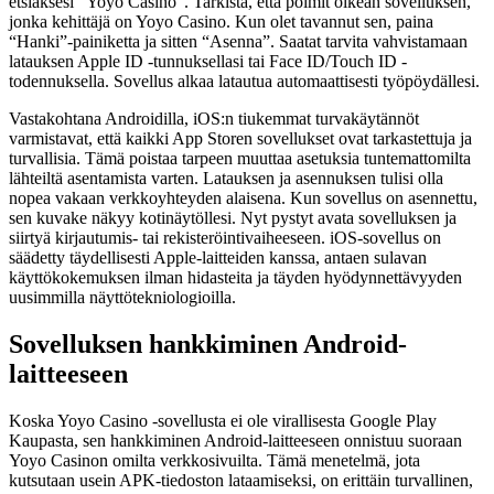
etsiäksesi “Yoyo Casino”. Tarkista, että poimit oikean sovelluksen,
jonka kehittäjä on Yoyo Casino. Kun olet tavannut sen, paina
“Hanki”-painiketta ja sitten “Asenna”. Saatat tarvita vahvistamaan
latauksen Apple ID -tunnuksellasi tai Face ID/Touch ID -
todennuksella. Sovellus alkaa latautua automaattisesti työpöydällesi.
Vastakohtana Androidilla, iOS:n tiukemmat turvakäytännöt
varmistavat, että kaikki App Storen sovellukset ovat tarkastettuja ja
turvallisia. Tämä poistaa tarpeen muuttaa asetuksia tuntemattomilta
lähteiltä asentamista varten. Latauksen ja asennuksen tulisi olla
nopea vakaan verkkoyhteyden alaisena. Kun sovellus on asennettu,
sen kuvake näkyy kotinäytöllesi. Nyt pystyt avata sovelluksen ja
siirtyä kirjautumis- tai rekisteröintivaiheeseen. iOS-sovellus on
säädetty täydellisesti Apple-laitteiden kanssa, antaen sulavan
käyttökokemuksen ilman hidasteita ja täyden hyödynnettävyyden
uusimmilla näyttötekniologioilla.
Sovelluksen hankkiminen Android-
laitteeseen
Koska Yoyo Casino -sovellusta ei ole virallisesta Google Play
Kaupasta, sen hankkiminen Android-laitteeseen onnistuu suoraan
Yoyo Casinon omilta verkkosivuilta. Tämä menetelmä, jota
kutsutaan usein APK-tiedoston lataamiseksi, on erittäin turvallinen,