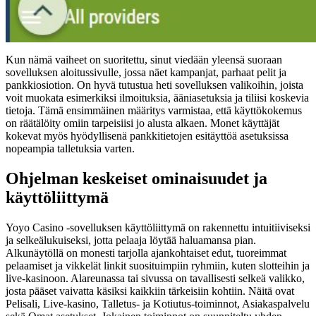
Kun nämä vaiheet on suoritettu, sinut viedään yleensä suoraan
sovelluksen aloitussivulle, jossa näet kampanjat, parhaat pelit ja
pankkiosiotion. On hyvä tutustua heti sovelluksen valikoihin, joista
voit muokata esimerkiksi ilmoituksia, ääniasetuksia ja tiliisi koskevia
tietoja. Tämä ensimmäinen määritys varmistaa, että käyttökokemus
on räätälöity omiin tarpeisiisi jo alusta alkaen. Monet käyttäjät
kokevat myös hyödyllisenä pankkitietojen esitäyttöä asetuksissa
nopeampia talletuksia varten.
Ohjelman keskeiset ominaisuudet ja
käyttöliittymä
Yoyo Casino -sovelluksen käyttöliittymä on rakennettu intuitiiviseksi
ja selkeälukuiseksi, jotta pelaaja löytää haluamansa pian.
Alkunäytöllä on monesti tarjolla ajankohtaiset edut, tuoreimmat
pelaamiset ja vikkelät linkit suosituimpiin ryhmiin, kuten slotteihin ja
live-kasinoon. Alareunassa tai sivussa on tavallisesti selkeä valikko,
josta pääset vaivatta käsiksi kaikkiin tärkeisiin kohtiin. Näitä ovat
Pelisali, Live-kasino, Talletus- ja Kotiutus-toiminnot, Asiakaspalvelu