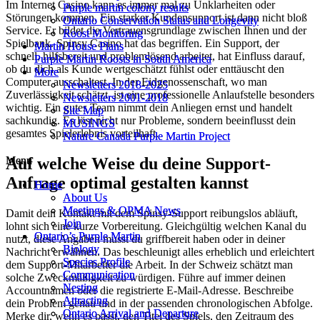
Im Internet Casino kann es immer mal zu Unklarheiten oder
Purple martin colony results
Purple martin colony results
Störungen kommen. Ein starker Kundensupport ist dann nicht bloß
Ontario Conservation Status and Longevity
Ontario Conservation Status and Longevity
Service. Er bildet die Vertrauensgrundlage zwischen Ihnen und der
Roost Monitoring
Roost Monitoring
Spielbank. Spinsy Casino hat das begriffen. Ein Support, der
Martin House Plans
Martin House Plans
schnell, hilfsbereit und problemlösend arbeitet, hat Einfluss darauf,
Purple Martin Roosts in South America
Purple Martin Roosts in South America
ob du dich als Kunde wertgeschätzt fühlst oder enttäuscht den
More
More
Computer ausschaltest. In der Eidgenossenschaft, wo man
Newsletters 2018-2025
Newsletters 2018-2025
Zuverlässigkeit schätzt, ist eine professionelle Anlaufstelle besonders
Newsletters 2001-2018
Newsletters 2001-2018
wichtig. Ein gutes Team nimmt dein Anliegen ernst und handelt
Site Map
Site Map
sachkundig. Es löst nicht nur Probleme, sondern beeinflusst dein
MUSINGS
MUSINGS
gesamtes Spielerlebnis vorteilhaft.
Nature Canada Purple Martin Project
Nature Canada Purple Martin Project
Auf welche Weise du deine Support-
Menu
Menu
Anfrage optimal gestalten kannst
Home
Home
About Us
About Us
Meetings & OPMA News
Meetings & OPMA News
Damit dein Kontakt mit dem Spinsy-Support reibungslos abläuft,
Join
Join
lohnt sich eine kurze Vorbereitung. Gleichgültig welchen Kanal du
Ontario’s Purple Martin
Ontario’s Purple Martin
nutzt, diese Angaben musst du griffbereit haben oder in deiner
Biology
Biology
Nachricht erwähnen. Das beschleunigt alles erheblich und erleichtert
Species Profile
Species Profile
dem Support-Mitarbeiter die Arbeit. In der Schweiz schätzt man
Communication
Communication
solche Zweckmäßigkeit zu würdigen. Führe auf immer deinen
Nesting
Nesting
Accountnamen oder die registrierte E-Mail-Adresse. Beschreibe
Attracting
Attracting
dein Problem genau und in der passenden chronologischen Abfolge.
Ontario Arrival and Departure
Ontario Arrival and Departure
Merke dir, wenn es passt, den Titel des Spiels, den Zeitraum des