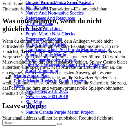
Ontario Purple Martin Scout Arrival
Ontario Purple Martin Scout Arrival
Vorfalls und mögliche Fehlercodes. Bei Fragen zu
Identification
Identification
Finanztransaktionen sind Transaktions-IDs unverzichtbar.
Native And Non-native Species
Native And Non-native Species
References And Resources
References And Resources
Was unternehmen, wenn du nicht
Martin housing
Martin housing
glücklich bist?
Purple Martin Links
Purple Martin Links
Purple Martin Nest Checks
Purple Martin Nest Checks
Emergency Feeding
Emergency Feeding
Wenn du einmal das Gefühl hast, dein Anliegen wurde nicht
Purple Martin Articles
Purple Martin Articles
zufriedenstellend gelöst, gibt es klare Eskalationsstufen. Ich rate
Companies which Sell Purple Martin Housing
Companies which Sell Purple Martin Housing
zunächst, das Gespräch mit dem Support-Mitarbeiter oder dessen
Banded Purple Martin
Banded Purple Martin
Vorgesetzten im Chat oder telefonisch weiterzuführen. Oft wird ein
Purple martin colony results
Purple martin colony results
Missverständnis im direkten Austausch geklärt. Spinsy Casino bietet
Ontario Conservation Status and Longevity
Ontario Conservation Status and Longevity
außerdem eine spezielle E-Mail-Adresse für Beschwerden an, die
Roost Monitoring
Roost Monitoring
ein eigenes Team bearbeitet. Als letzten Ausweg gibt es eine
Martin House Plans
Martin House Plans
unabhängige Schlichtungsstelle, an die Schweizer Spieler sich
Purple Martin Roosts in South America
Purple Martin Roosts in South America
wenden können. Diese offene Struktur gibt mir Sicherheit. Sie zeigt,
More
More
dass das Casino faire und verantwortungsvolle Spielgewohnheiten
Newsletters 2018-2025
Newsletters 2018-2025
ernsthaft verfolgt.
Newsletters 2001-2018
Newsletters 2001-2018
Site Map
Site Map
Leave a Reply
MUSINGS
MUSINGS
Nature Canada Purple Martin Project
Nature Canada Purple Martin Project
Your email address will not be published.
Required fields are
marked
*