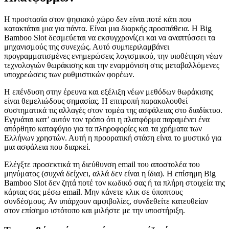
Η προστασία στον ψηφιακό χώρο δεν είναι ποτέ κάτι που
κατακτάται μια για πάντα. Είναι μια διαρκής προσπάθεια. Η Big
Bamboo Slot δεσμεύεται να εκσυγχρονίζει και να αναπτύσσει τα
μηχανισμούς της συνεχώς. Αυτό συμπεριλαμβάνει
προγραμματισμένες ενημερώσεις λογισμικού, την υιοθέτηση νέων
τεχνολογιών θωράκισης και την εναρμόνιση στις μεταβαλλόμενες
υποχρεώσεις των ρυθμιστικών φορέων.
Η επένδυση στην έρευνα και εξέλιξη νέων μεθόδων θωράκισης
είναι θεμελιώδους σημασίας. Η επιτροπή παρακολουθεί
συστηματικά τις αλλαγές στον τομέα της ασφάλειας στο διαδίκτυο.
Εγγυάται κατ’ αυτόν τον τρόπο ότι η πλατφόρμα παραμένει ένα
απόρθητο καταφύγιο για τα πληροφορίες και τα χρήματα των
Ελλήνων χρηστών. Αυτή η προορατική στάση είναι το μυστικό για
μια ασφάλεια που διαρκεί.
Ελέγξτε προσεκτικά τη διεύθυνση email του αποστολέα του
μηνύματος (συχνά δείχνει, αλλά δεν είναι η ίδια). Η επίσημη Big
Bamboo Slot δεν ζητά ποτέ τον κωδικό σας ή τα πλήρη στοιχεία της
κάρτας σας μέσω email. Μην κάνετε κλικ σε ύποπτους
συνδέσμους. Αν υπάρχουν αμφιβολίες, συνδεθείτε κατευθείαν
στον επίσημο ιστότοπο και μιλήστε με την υποστήριξη.