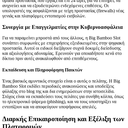
ομάδα προστασίας που εργάζεται επί 24 ώρες για να επιτηρεί, να
ανιχνεύει και να εξουδετερώνει ενδεχόμενες επιθέσεις. Οι
υπολογιστές της ασφαλίζονται με τείχη προστασίας (firewalls) νέας
γενιάς και πλατφόρμες εντοπισμού εισβολών.
Συνεργία με Επαγγελματίες στην Κυβερνοασφάλεια
Για να παραμείνει μπροστά από τους άλλους, η Big Bamboo Slot
συνάπτει συμφωνίες με επιχειρήσεις εξειδικευμένες στην ψηφιακή
προστασία. Αυτοί οι ειδικοί διεξάγουν συχνά δοκιμές διείσδυσης
και αξιολογήσεις αδυναμίας. Ερευνούν για οποιαδήποτε κενά στο
δίκτυο πριν αυτές ανακαλυφθούν από επιτιθέμενους.
Εκπαίδευση και Πληροφόρηση Παικτών
Ένας βασικός αμυντικός στοιχείο είναι ο αυτός ο πελάτης. Η Big
Bamboo Slot εκδίδει περιοδικές ανακοινώσεις και υποδείξεις
φύλαξης στο blog της και δια ενημερώσεων στην ιστοσελίδα.
Στόχος είναι να εκπαιδεύσει τους πελάτες για συνήθη κόλπα, όπως
το ηλεκτρονικό ψάρεμα (phishing), και να τους υποστηρίξει να
εντοπίζουν και να αποφεύγουν υποψήφιους απειλές.
Διαρκής Επικαιροποίηση και Εξέλιξη των
Πλατφορμών