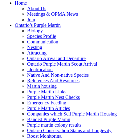
Home
About Us
Meetings & OPMA News
Join
Ontario’s Purple Martin
Biology
Species Profile
Communication
Nesting
Attracting
Ontario Arrival and Departure
Ontario Purple Martin Scout Arrival
Identification
Native And Non-native Species
References And Resources
Martin housing
Purple Martin Links
Purple Martin Nest Checks
Emergency Feeding
Purple Martin Articles
Companies which Sell Purple Martin Housing
Banded Purple Martin
Purple martin colony results
Ontario Conservation Status and Longevity
Roost Monitoring