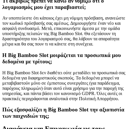
Τι ακριβώς πρέπει να κάνω αν νομίζω ότι ο
λογαριασμός μου έχει παραβιαστεί;
Αν υποπτεύεστε ότι κάποιος έχει μη νόμιμη πρόσβαση, ανανεώστε
τον κωδικό πρόσβασής σας αμέσως. Δημιουργήστε έναν νέο και
ασφαλή συνδυασμό. Μετά, επικοινωνήστε άμεσα με την ομάδα
υποστήριξης πελατών της Big Bamboo Slot. Θα εξετάσουν τη
δραστηριότητα του λογαριασμού σας, θα λάβουν τα απαραίτητα
μέτρα και θα σας πουν τι να κάνετε στη συνέχεια.
Η Big Bamboo Slot μοιράζεται τα προσωπικά μου
δεδομένα με τρίτους;
Η Big Bamboo Slot δεν διαθέτει ούτε μεταδίδει τα προσωπικά σας
δεδομένα για διαφημιστικούς σκοπούς. Τα δεδομένα μπορεί να
μεταβιβαστούν μόνο σε έμπιστους συνεργάτες (για παράδειγμα,
παρόχους πληρωμών) όταν αυτό είναι χρήσιμο για την παροχή της
υπηρεσίας, και πάντα βάσει τον κανονισμό GDPR. Όλες αυτές οι
πρακτικές περιγράφονται αναλυτικά στην Πολιτική Απορρήτου.
Πώς εξασφαλίζει η Big Bamboo Slot την αξιοπιστία
των παιχνιδιών της;
Διαφάνεια και Επικοινωνία με τους