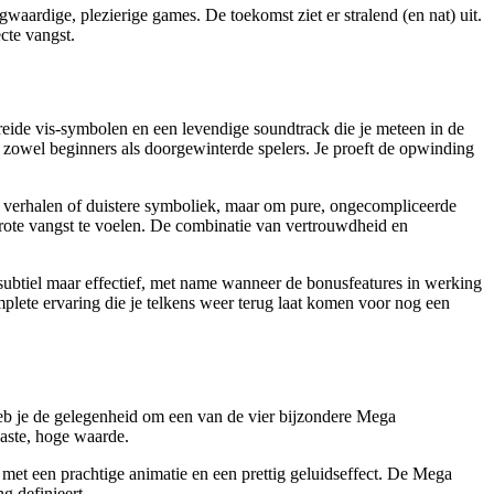
ogwaardige, plezierige games. De toekomst ziet er stralend (en nat) uit.
cte vangst.
reide vis-symbolen en een levendige soundtrack die je meteen in de
oor zowel beginners als doorgewinterde spelers. Je proeft de opwinding
 verhalen of duistere symboliek, maar om pure, ongecompliceerde
grote vangst te voelen. De combinatie van vertrouwdheid en
jn subtiel maar effectief, met name wanneer de bonusfeatures in werking
omplete ervaring die je telkens weer terug laat komen voor nog een
 heb je de gelegenheid om een van de vier bijzondere Mega
aste, hoge waarde.
 met een prachtige animatie en een prettig geluidseffect. De Mega
g definieert.