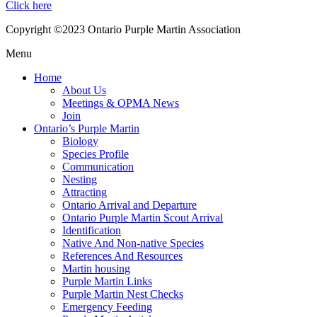
Click here
Copyright ©2023 Ontario Purple Martin Association
Menu
Home
About Us
Meetings & OPMA News
Join
Ontario’s Purple Martin
Biology
Species Profile
Communication
Nesting
Attracting
Ontario Arrival and Departure
Ontario Purple Martin Scout Arrival
Identification
Native And Non-native Species
References And Resources
Martin housing
Purple Martin Links
Purple Martin Nest Checks
Emergency Feeding