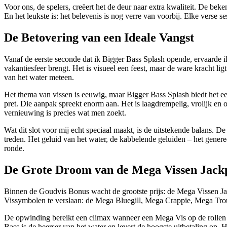
Voor ons, de spelers, creëert het de deur naar extra kwaliteit. De beke
En het leukste is: het belevenis is nog verre van voorbij. Elke verse 
De Betovering van een Ideale Vangst
Vanaf de eerste seconde dat ik Bigger Bass Splash opende, ervaarde i
vakantiesfeer brengt. Het is visueel een feest, maar de ware kracht lig
van het water meteen.
Het thema van vissen is eeuwig, maar Bigger Bass Splash biedt het 
pret. Die aanpak spreekt enorm aan. Het is laagdrempelig, vrolijk en
vernieuwing is precies wat men zoekt.
Wat dit slot voor mij echt speciaal maakt, is de uitstekende balans. De
treden. Het geluid van het water, de kabbelende geluiden – het generee
ronde.
De Grote Droom van de Mega Vissen Jack
Binnen de Goudvis Bonus wacht de grootste prijs: de Mega Vissen Jackp
Vissymbolen te verslaan: de Mega Bluegill, Mega Crappie, Mega Trou
De opwinding bereikt een climax wanneer een Mega Vis op de rollen op
Bass is de heerser van het water en levert de hoogste uitbetaling op. 