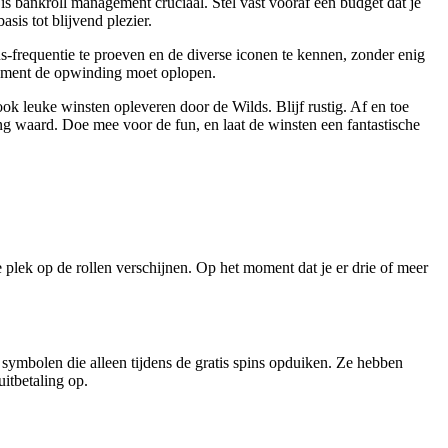
is bankroll management cruciaal. Stel vast vooraf een budget dat je
sis tot blijvend plezier.
us-frequentie te proeven en de diverse iconen te kennen, zonder enig
 moment de opwinding moet oplopen.
ook leuke winsten opleveren door de Wilds. Blijf rustig. Af en toe
nning waard. Doe mee voor de fun, en laat de winsten een fantastische
plek op de rollen verschijnen. Op het moment dat je er drie of meer
symbolen die alleen tijdens de gratis spins opduiken. Ze hebben
itbetaling op.