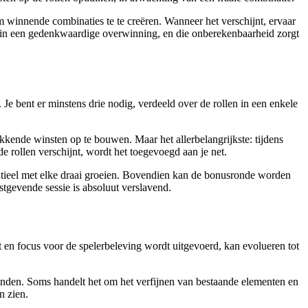
 winnende combinaties te te creëren. Wanneer het verschijnt, ervaar
en in een gedenkwaardige overwinning, en die onberekenbaarheid zorgt
Je bent er minstens drie nodig, verdeeld over de rollen in een enkele
kkende winsten op te bouwen. Maar het allerbelangrijkste: tijdens
e rollen verschijnt, wordt het toegevoegd aan je net.
entieel met elke draai groeien. Bovendien kan de bonusronde worden
tgevende sessie is absoluut verslavend.
it en focus voor de spelerbeleving wordt uitgevoerd, kan evolueren tot
tvinden. Soms handelt het om het verfijnen van bestaande elementen en
n zien.