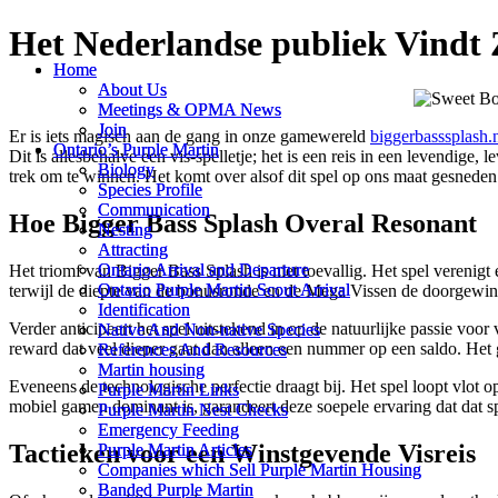
Het Nederlandse publiek Vindt Z
Home
Home
About Us
About Us
Meetings & OPMA News
Meetings & OPMA News
Join
Join
Er is iets magisch aan de gang in onze gamewereld
biggerbasssplash.
Ontario’s Purple Martin
Ontario’s Purple Martin
Dit is allesbehalve een vis-spelletje; het is een reis in een levendige
Biology
Biology
trek om te winnen. Het komt over alsof dit spel op ons maat gesneden 
Species Profile
Species Profile
Communication
Communication
Hoe Bigger Bass Splash Overal Resonant
Nesting
Nesting
Attracting
Attracting
Ontario Arrival and Departure
Ontario Arrival and Departure
Het triomf van Bigger Bass Splash is niet toevallig. Het spel vereni
Ontario Purple Martin Scout Arrival
Ontario Purple Martin Scout Arrival
terwijl de diepte van de bonusronde en de Mega Vissen de doorgewinte
Identification
Identification
Verder anticipeert het spel uitstekend in op de natuurlijke passie voor
Native And Non-native Species
Native And Non-native Species
reward dat veel dieper gaat dan alleen een nummer op een saldo. Het g
References And Resources
References And Resources
Martin housing
Martin housing
Eveneens de technologische perfectie draagt bij. Het spel loopt vlot op 
Purple Martin Links
Purple Martin Links
mobiel gamen dominant is, garandeert deze soepele ervaring dat dat s
Purple Martin Nest Checks
Purple Martin Nest Checks
Emergency Feeding
Emergency Feeding
Tactieken voor een Winstgevende Visreis
Purple Martin Articles
Purple Martin Articles
Companies which Sell Purple Martin Housing
Companies which Sell Purple Martin Housing
Banded Purple Martin
Banded Purple Martin