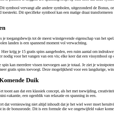
 Dit symbool vervangt alle andere symbolen, uitgezonderd de Bonus, om
and toesteekt. Dit specifieke symbool kan een matige draai transformer
en
 je toegangsbewijs tot de meest winstgevende eigenschap van het spel. 
mbolen landen is een spannend moment vol verwachting.
 Hier krijg je 15 gratis spins aangeboden, een ruim aantal om indrukwe
er nodig voor het vangen van een vis; elke keer dat een vissymbool op d
 spin kan meerdere vissen toevoegen aan je totaal. Je ziet je winstpot
er gratis spins toevoegt. Deze mogelijkheid voor een langdurige, wins
w Komende Duik
 toont aan dat een klassiek concept, als het met toewijding, creativite
mini-vakantie, een ogenblik van relaxatie en spanning in een.
rt dat vernieuwing niet altijd inhoudt dat je het wiel weer moet herui
st in de bonusronde. Dit is een formule die we ongetwijfeld vaker kome