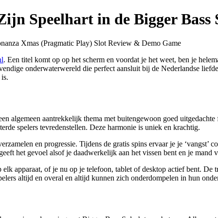
ijn Speelhart in de Bigger Bass 
nl
. Een titel komt op op het scherm en voordat je het weet, ben je helem
, levendige onderwaterwereld die perfect aansluit bij de Nederlandse lie
is.
gt een algemeen aantrekkelijk thema met buitengewoon goed uitgedachte 
rde spelers tevredenstellen. Deze harmonie is uniek en krachtig.
 verzamelen en progressie. Tijdens de gratis spins ervaar je je ‘vangst’ 
eeft het gevoel alsof je daadwerkelijk aan het vissen bent en je mand v
elk apparaat, of je nu op je telefoon, tablet of desktop actief bent. De t
pelers altijd en overal en altijd kunnen zich onderdompelen in hun ond