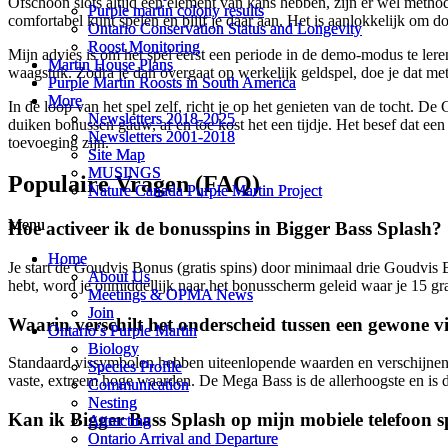
Ofschoon slots altijd een element van kans hebben, zijn er wel method
Purple martin colony results
Purple martin colony results
comfortabel kunt spelen en blijf je daar aan. Het is aanlokkelijk om do
Ontario Conservation Status and Longevity
Ontario Conservation Status and Longevity
Roost Monitoring
Roost Monitoring
Mijn advies is om het spel eerst een periode in de demo-modus te leren
Martin House Plans
Martin House Plans
waagstuk. Zodra je dan overgaat op werkelijk geldspel, doe je dat m
Purple Martin Roosts in South America
Purple Martin Roosts in South America
More
More
In de loop van het spel zelf, richt je op het genieten van de tocht. D
Newsletters 2018-2025
Newsletters 2018-2025
duiken bonussen gauw, af en toe kost het een tijdje. Het besef dat een 
Newsletters 2001-2018
Newsletters 2001-2018
toevoeging zijn.
Site Map
Site Map
MUSINGS
MUSINGS
Populaire Vragen (FAQ)
Nature Canada Purple Martin Project
Nature Canada Purple Martin Project
Menu
Menu
Hoe activeer ik de bonusspins in Bigger Bass Splash?
Home
Home
Je start de Goudvis Bonus (gratis spins) door minimaal drie Goudvis
About Us
About Us
hebt, word je onmiddellijk naar het bonusscherm geleid waar je 15 grat
Meetings & OPMA News
Meetings & OPMA News
Join
Join
Waarin verschilt het onderscheid tussen een gewone v
Ontario’s Purple Martin
Ontario’s Purple Martin
Biology
Biology
Standaard vissymbolen hebben uiteenlopende waarden en verschijnen in
Species Profile
Species Profile
vaste, extreem hoge waarden. De Mega Bass is de allerhoogste en is de
Communication
Communication
Nesting
Nesting
Kan ik Bigger Bass Splash op mijn mobiele telefoon s
Attracting
Attracting
Ontario Arrival and Departure
Ontario Arrival and Departure