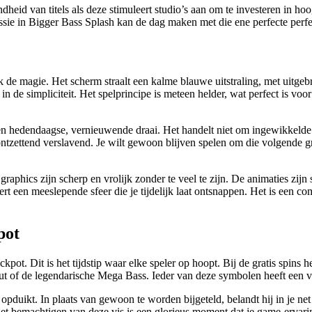
ndheid van titels als deze stimuleert studio’s aan om te investeren in ho
sessie in Bigger Bass Splash kan de dag maken met die ene perfecte perfe
k de magie. Het scherm straalt een kalme blauwe uitstraling, met uitgeb
t in de simpliciteit. Het spelprincipe is meteen helder, wat perfect is v
een hedendaagse, vernieuwende draai. Het handelt niet om ingewikkelde
 ontzettend verslavend. Je wilt gewoon blijven spelen om die volgende 
 graphics zijn scherp en vrolijk zonder te veel te zijn. De animaties zi
rt een meeslepende sfeer die je tijdelijk laat ontsnappen. Het is een c
pot
ot. Dit is het tijdstip waar elke speler op hoopt. Bij de gratis spins
t of de legendarische Mega Bass. Ieder van deze symbolen heeft een v
duikt. In plaats van gewoon te worden bijgeteld, belandt hij in je net
Het bemachtigen van deze vis is een glorieus moment dat je game-ervarin