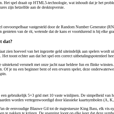
n. Het spel draait op HTML5-technologie, wat inhoudt dat je het proble
ures zijn hetzelfde aan de desktopversie.
el onvoorspelbaar vastgesteld door de Random Number Generator (RNG)
 genieten van de rit, wetende dat de kans er voortdurend is bij elke gra
t dat?
aat zien hoeveel van het ingezette geld uiteindelijk aan spelers wordt 
Het toont echter aan dat het spel een correct uitbetalingspotentieel heef
 uitstekend versmelt met onze jacht naar heldere fun en flinke winsten.
Of je nu een beginner bent of een ervaren speler, deze onderwaterwerel
spin.
 een gebruikelijk 5×3 grid met 10 vaste winlijnen. De simpelheid van h
rden worden vertegenwoordigd door klassieke kaartsymbolen (A, K, Q, 
Van de eenvoudige Blauwe Gil tot de majestueuze King Bass, elk vis-s
 vissen te pakken te krijgen. De spanning loopt op elke keer dat deze sym