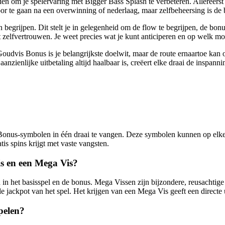
en om je spelervaring met Bigger Bass Splash te verbeteren. Allereerst 
or te gaan na een overwinning of nederlaag, maar zelfbeheersing is de ba
 begrijpen. Dit stelt je in gelegenheid om de flow te begrijpen, de bon
et zelfvertrouwen. Je weet precies wat je kunt anticiperen en op welk
e Goudvis Bonus is je belangrijkste doelwit, maar de route ernaartoe kan 
aanzienlijke uitbetaling altijd haalbaar is, creëert elke draai de inspa
 Bonus-symbolen in één draai te vangen. Deze symbolen kunnen op elke 
is spins krijgt met vaste vangsten.
is en een Mega Vis?
 het basisspel en de bonus. Mega Vissen zijn bijzondere, reusachtige 
 jackpot van het spel. Het krijgen van een Mega Vis geeft een directe u
pelen?