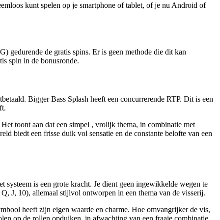
emloos kunt spelen op je smartphone of tablet, of je nu Android of
 gedurende de gratis spins. Er is geen methode die dit kan
tis spin in de bonusronde.
uitbetaald. Bigger Bass Splash heeft een concurrerende RTP. Dit is een
t.
 Het toont aan dat een simpel , vrolijk thema, in combinatie met
d biedt een frisse duik vol sensatie en de constante belofte van een
et systeem is een grote kracht. Je dient geen ingewikkelde wegen te
J, 10), allemaal stijlvol ontworpen in een thema van de visserij.
ymbool heeft zijn eigen waarde en charme. Hoe omvangrijker de vis,
bolen op de rollen opduiken, in afwachting van een fraaie combinatie.