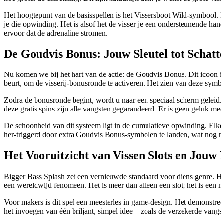
Het hoogtepunt van de basisspellen is het Vissersboot Wild-symbool.
je die opwinding. Het is alsof het de visser je een ondersteunende h
ervoor dat de adrenaline stromen.
De Goudvis Bonus: Jouw Sleutel tot Schatt
Nu komen we bij het hart van de actie: de Goudvis Bonus. Dit icoon is
beurt, om de visserij-bonusronde te activeren. Het zien van deze sy
Zodra de bonusronde begint, wordt u naar een speciaal scherm geleid.
deze gratis spins zijn alle vangsten gegarandeerd. Er is geen geluk me
De schoonheid van dit systeem ligt in de cumulatieve opwinding. Elke
her-triggerd door extra Goudvis Bonus-symbolen te landen, wat nog me
Het Vooruitzicht van Vissen Slots en Jou
Bigger Bass Splash zet een vernieuwde standaard voor diens genre. Het
een wereldwijd fenomeen. Het is meer dan alleen een slot; het is een 
Voor makers is dit spel een meesterles in game-design. Het demonstree
het invoegen van één briljant, simpel idee – zoals de verzekerde vang