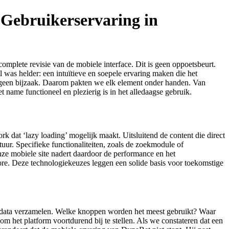
Gebruikerservaring in
complete revisie van de mobiele interface. Dit is geen oppoetsbeurt.
was helder: een intuïtieve en soepele ervaring maken die het
, geen bijzaak. Daarom pakten we elk element onder handen. Van
et name functioneel en plezierig is in het alledaagse gebruik.
 dat ‘lazy loading’ mogelijk maakt. Uitsluitend de content die direct
tuur. Specifieke functionaliteiten, zoals de zoekmodule of
e mobiele site nadert daardoor de performance en het
store. Deze technologiekeuzes leggen een solide basis voor toekomstige
ksdata verzamelen. Welke knoppen worden het meest gebruikt? Waar
 het platform voortdurend bij te stellen. Als we constateren dat een