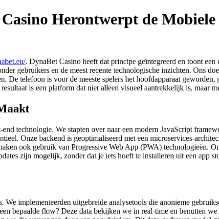
 Casino Herontwerpt de Mobiele 
nabet.eu/
. DynaBet Casino heeft dat principe geïntegreerd en toont een 
der gebruikers en de meest recente technologische inzichten. Ons doel 
den. De telefoon is voor de meeste spelers het hoofdapparaat geworden
esultaat is een platform dat niet alleen visueel aantrekkelijk is, maar m
 Maakt
end technologie. We stapten over naar een modern JavaScript framework
antieel. Onze backend is geoptimaliseerd met een microservices-architec
 maken ook gebruik van Progressive Web App (PWA) technologieën. Onz
tes zijn mogelijk, zonder dat je iets hoeft te installeren uit een app 
ces. We implementeerden uitgebreide analysetools die anonieme gebrui
en bepaalde flow? Deze data bekijken we in real-time en benutten we om