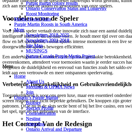
bepaalde filteroptie in de spelzoeker nauwelijks wordt gebruikt, kun
Purple martin colony results
Purple martin colony results
zich aan mee met de noden en gewoonten van onze spelers.
Ontario Conservation Status and Longevity
Ontario Conservation Status and Longevity
Roost Monitoring
Roost Monitoring
Voordelen voor de Speler
Martin House Plans
Martin House Plans
Purple Martin Roosts in South America
Purple Martin Roosts in South America
More
More
Voor jou als speler vertaalt deze innovatie zich naar een aantal duide
Newsletters 2018-2025
Newsletters 2018-2025
intelligente interface dit nu naar voren. Je houdt meer tijd over om da
Newsletters 2001-2018
Newsletters 2001-2018
flow en het speelgenot, vooral tijdens intense momenten in een live s
Site Map
Site Map
doorgewinterde spelers bewegen efficiënter.
MUSINGS
MUSINGS
Nature Canada Purple Martin Project
Nature Canada Purple Martin Project
Een ander significant voordeel is de op maat gemaakte betrokkenheid. 
overeenkomen, attendeert voor toernooien waarin je eerder succes had
Menu
Menu
vergroten de duidelijkheid en eenvoud van functies zoals het saldo-over
leidt aan een vertrouwde en meer ontspannen speelervaring.
Home
Home
About Us
About Us
Verbeterde Toegankelijkheid en Gebruiksvriendelijkh
Meetings & OPMA News
Meetings & OPMA News
Join
Join
Toegankelijkheid is voor ons geen luxe, maar een essentieel onderdee
Ontario’s Purple Martin
Ontario’s Purple Martin
screen readers voor zicht beperkte gebruikers. De knoppen zijn grot
Biology
Biology
patronen. Of je nu in de slots sectie bent of bij het live casino, een 
Species Profile
Species Profile
het spel, niet op het gebruiken van de interface.
Communication
Communication
Nesting
Nesting
Het Concept Van de Redesign
Attracting
Attracting
Ontario Arrival and Departure
Ontario Arrival and Departure