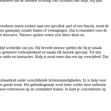
randeert dat de mobiele ervaring van DynaBet niet stopt. Hij past
 voorheen moest zoeken naar een specifiek spel of een functie, toont de
voor gameplay zonder hiaten of vertragingen. Dat is essentieel voor de
e leercurve. Nieuwe spelers weten zich direct thuis en
jd werkelijk van jou. Hij beveelt nieuwe spellen die bij je smaak
e genereert verbondenheid en maakt elk bezoek speciaal. Tot slot
 je saldo en transacties. Hulp is nooit meer dan een tap verwijderd. Dat
esbaarheid onder verschillende lichtomstandigheden. Er is hulp voor
n ten goede komt. Het gebruiksgemak werd beter verder door uniforme
d bouwt vertrouwen op en vermindert fouten. Je kunt je concentreren op