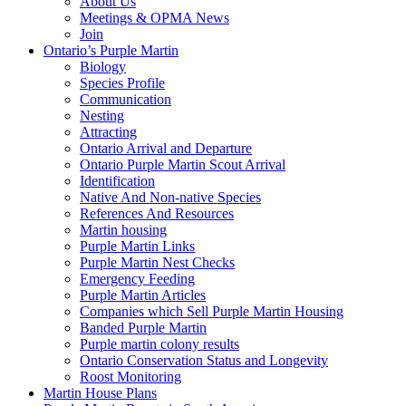
About Us
Meetings & OPMA News
Join
Ontario’s Purple Martin
Biology
Species Profile
Communication
Nesting
Attracting
Ontario Arrival and Departure
Ontario Purple Martin Scout Arrival
Identification
Native And Non-native Species
References And Resources
Martin housing
Purple Martin Links
Purple Martin Nest Checks
Emergency Feeding
Purple Martin Articles
Companies which Sell Purple Martin Housing
Banded Purple Martin
Purple martin colony results
Ontario Conservation Status and Longevity
Roost Monitoring
Martin House Plans