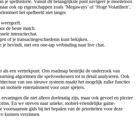
 je spelhistorie. Vanuit dit belangrijkste punt navigeer je moeiteloos
 maar ook op eigenschappen zoals ‘Megaways’ of ‘Hoge Volatiliteit’.
elemmert het spelbeeld niet langer.
 weergeeft.
oor de beste match.
nele interactiechat.
n of je transactiegeschiedenis kunt bekijken.
e je bevindt, met een one-tap verbinding naar live chat.
r als een vertrekpunt. Ons roadmap bestrijkt de onderzoek van
earning-algoritmen die spelvoorkeuren tot in detail analyseren. Ook
chitectuur van ons nieuwe systeem maakt het mogelijk zulke functies
van mobiele entertainment voor onze spelers.
ervaringen die niet alleen doelmatig zijn, maar ook gevoel en plezier
forms. En we streven naar unieke, mobiel-vriendelijke game-
 voornaamste gids bij het bepalen van de prioriteiten voor deze
we kunnen verzinnen.