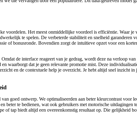
nen we die vervangen door een populairdere. Dit data-gedreven model ga
lijke voordelen. Het meest onmiddellijke voordeel is efficiëntie. Waar je
adwerkelijk te spelen. De verbeterde stabiliteit en snelheid garanderen 
essie of bonusronde. Bovendien zorgt de intuïtieve opzet voor een korter
Omdat de interface reageert van je gedrag, wordt deze na verloop van ti
 en waarborgt dat je geen relevante promotie mist. Deze individualisati
zicht en de contextuele help je overzicht. Je hebt altijd snel inzicht in
eid
l van goed ontwerp. We optimaliseerden aan beter kleurcontrast voor le
er en beter te bedienen, wat ook gebruikers met motorische uitdaginge
swipe of tap biedt altijd een overeenkomstig resultaat op. Die gelijkhei