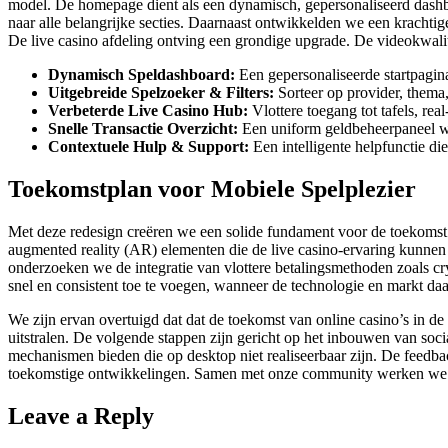
model. De homepage dient als een dynamisch, gepersonaliseerd dashboard
naar alle belangrijke secties. Daarnaast ontwikkelden we een krachti
De live casino afdeling ontving een grondige upgrade. De videokwalitei
Dynamisch Speldashboard:
Een gepersonaliseerde startpagina
Uitgebreide Spelzoeker & Filters:
Sorteer op provider, thema,
Verbeterde Live Casino Hub:
Vlottere toegang tot tafels, rea
Snelle Transactie Overzicht:
Een uniform geldbeheerpaneel waa
Contextuele Hulp & Support:
Een intelligente helpfunctie die
Toekomstplan voor Mobiele Spelplezier
Met deze redesign creëren we een solide fundament voor de toekomst v
augmented reality (AR) elementen die de live casino-ervaring kunnen 
onderzoeken we de integratie van vlottere betalingsmethoden zoals cry
snel en consistent toe te voegen, wanneer de technologie en markt daa
We zijn ervan overtuigd dat dat de toekomst van online casino’s in de
uitstralen. De volgende stappen zijn gericht op het inbouwen van soc
mechanismen bieden die op desktop niet realiseerbaar zijn. De feedba
toekomstige ontwikkelingen. Samen met onze community werken we ve
Leave a Reply