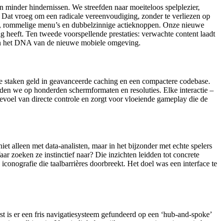
n minder hindernissen. We streefden naar moeiteloos spelplezier,
f. Dat vroeg om een radicale vereenvoudiging, zonder te verliezen op
len, rommelige menu’s en dubbelzinnige actieknoppen. Onze nieuwe
dig heeft. Ten tweede voorspellende prestaties: verwachte content laadt
 zijn het DNA van de nieuwe mobiele omgeving.
 We staken geld in geavanceerde caching en een compactere codebase.
eerden we op honderden schermformaten en resoluties. Elke interactie –
gevoel van directe controle en zorgt voor vloeiende gameplay die de
t alleen met data-analisten, maar in het bijzonder met echte spelers
 zoeken ze instinctief naar? Die inzichten leidden tot concrete
conografie die taalbarrières doorbreekt. Het doel was een interface te
st is er een fris navigatiesysteem gefundeerd op een ‘hub-and-spoke’