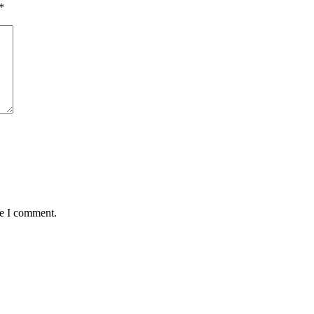
*
me I comment.