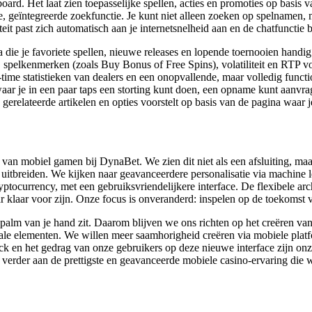
. Het laat zien toepasselijke spellen, acties en promoties op basis van
ge, geïntegreerde zoekfunctie. Je kunt niet alleen zoeken op spelnamen,
t past zich automatisch aan je internetsnelheid aan en de chatfunctie b
 die je favoriete spellen, nieuwe releases en lopende toernooien handig
 spelkenmerken (zoals Buy Bonus of Free Spins), volatiliteit en RTP v
l-time statistieken van dealers en een onopvallende, maar volledig functio
r je in een paar taps een storting kunt doen, een opname kunt aanvrage
 gerelateerde artikelen en opties voorstelt op basis van de pagina waar j
an mobiel gamen bij DynaBet. We zien dit niet als een afsluiting, maa
uitbreiden. We kijken naar geavanceerdere personalisatie via machine l
ptocurrency, met een gebruiksvriendelijkere interface. De flexibele ar
r klaar voor zijn. Onze focus is onveranderd: inspelen op de toekomst 
 palm van je hand zit. Daarom blijven we ons richten op het creëren van 
iale elementen. We willen meer saamhorigheid creëren via mobiele plat
ck en het gedrag van onze gebruikers op deze nieuwe interface zijn onze
rder aan de prettigste en geavanceerde mobiele casino-ervaring die 