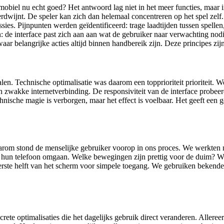
obiel nu echt goed? Het antwoord lag niet in het meer functies, maar i
verdwijnt. De speler kan zich dan helemaal concentreren op het spel zel
ies. Pijnpunten werden geïdentificeerd: trage laadtijden tussen spel
ijn: de interface past zich aan aan wat de gebruiker naar verwachting no
e waar belangrijke acties altijd binnen handbereik zijn. Deze principes
alen. Technische optimalisatie was daarom een topprioriteit prioriteit.
j een zwakke internetverbinding. De responsiviteit van de interface prob
chnische magie is verborgen, maar het effect is voelbaar. Het geeft een 
arom stond de menselijke gebruiker voorop in ons proces. We werkten nie
 hun telefoon omgaan. Welke bewegingen zijn prettig voor de duim? Waar
erste helft van het scherm voor simpele toegang. We gebruiken bekende i
e optimalisaties die het dagelijks gebruik direct veranderen. Allereer