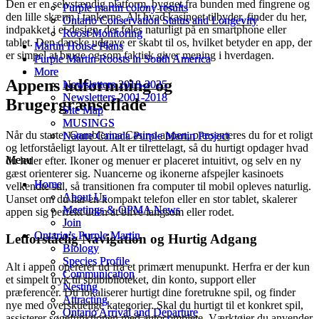
Den er en selvstændig platform, bygget fra bunden med fingrene og
Purple martin colony results
Purple martin colony results
den lille skærm i tankerne. Alt hvad kasinoet tilbyder, finder du her,
Ontario Conservation Status and Longevity
Ontario Conservation Status and Longevity
indpakket i et design, der føles naturligt på en smartphone eller
Roost Monitoring
Roost Monitoring
tablet. Den danske udgave er skabt til os, hvilket betyder en app, der
Martin House Plans
Martin House Plans
er simpel at bruge og som faktisk giver mening i hverdagen.
Purple Martin Roosts in South America
Purple Martin Roosts in South America
More
More
Appens udformning og
Newsletters 2018-2025
Newsletters 2018-2025
Newsletters 2001-2018
Newsletters 2001-2018
Brugergrænseflade
Site Map
Site Map
MUSINGS
MUSINGS
Når du starter Gamblerina Casino-appen, præsenteres du for et roligt
Nature Canada Purple Martin Project
Nature Canada Purple Martin Project
og letforståeligt layout. Alt er tilrettelagt, så du hurtigt opdager hvad
Menu
Menu
du leder efter. Ikoner og menuer er placeret intuitivt, og selv en ny
gæst orienterer sig. Nuancerne og ikonerne afspejler kasinoets
Home
Home
velkendte stil, så transitionen fra computer til mobil opleves naturlig.
About Us
About Us
Uanset om du har en kompakt telefon eller en stor tablet, skalerer
Meetings & OPMA News
Meetings & OPMA News
appen sig perfekt uden at blive langsom eller rodet.
Join
Join
Ontario’s Purple Martin
Ontario’s Purple Martin
Letforståelig Navigation og Hurtig Adgang
Biology
Biology
Species Profile
Species Profile
Alt i appen opererer ud fra et primært menupunkt. Herfra er der kun
Communication
Communication
et simpelt tryk til spilbiblioteket, din konto, support eller
Nesting
Nesting
præferencer. Du lokaliserer hurtigt dine foretrukne spil, og finder
Attracting
Attracting
nye med overskuelige kategorier. Skal du hurtigt til et konkret spil,
Ontario Arrival and Departure
Ontario Arrival and Departure
assisterer søgefunktionen med autocomplete. Værktøjer du anvender