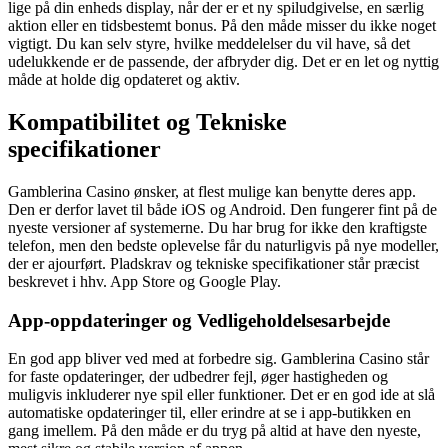
lige på din enheds display, når der er et ny spiludgivelse, en særlig
aktion eller en tidsbestemt bonus. På den måde misser du ikke noget
vigtigt. Du kan selv styre, hvilke meddelelser du vil have, så det
udelukkende er de passende, der afbryder dig. Det er en let og nyttig
måde at holde dig opdateret og aktiv.
Kompatibilitet og Tekniske
specifikationer
Gamblerina Casino ønsker, at flest mulige kan benytte deres app.
Den er derfor lavet til både iOS og Android. Den fungerer fint på de
nyeste versioner af systemerne. Du har brug for ikke den kraftigste
telefon, men den bedste oplevelse får du naturligvis på nye modeller,
der er ajourført. Pladskrav og tekniske specifikationer står præcist
beskrevet i hhv. App Store og Google Play.
App-oppdateringer og Vedligeholdelsesarbejde
En god app bliver ved med at forbedre sig. Gamblerina Casino står
for faste opdateringer, der udbedrer fejl, øger hastigheden og
muligvis inkluderer nye spil eller funktioner. Det er en god ide at slå
automatiske opdateringer til, eller erindre at se i app-butikken en
gang imellem. På den måde er du tryg på altid at have den nyeste,