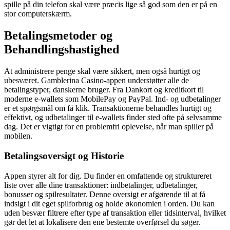
spille på din telefon skal være præcis lige så god som den er på en
stor computerskærm.
Betalingsmetoder og
Behandlingshastighed
At administrere penge skal være sikkert, men også hurtigt og
ubesværet. Gamblerina Casino-appen understøtter alle de
betalingstyper, danskerne bruger. Fra Dankort og kreditkort til
moderne e-wallets som MobilePay og PayPal. Ind- og udbetalinger
er et spørgsmål om få klik. Transaktionerne behandles hurtigt og
effektivt, og udbetalinger til e-wallets finder sted ofte på selvsamme
dag. Det er vigtigt for en problemfri oplevelse, når man spiller på
mobilen.
Betalingsoversigt og Historie
Appen styrer alt for dig. Du finder en omfattende og struktureret
liste over alle dine transaktioner: indbetalinger, udbetalinger,
bonusser og spilresultater. Denne oversigt er afgørende til at få
indsigt i dit eget spilforbrug og holde økonomien i orden. Du kan
uden besvær filtrere efter type af transaktion eller tidsinterval, hvilket
gør det let at lokalisere den ene bestemte overførsel du søger.