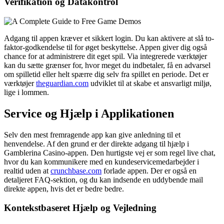
Verifikation og Datakontrol
Adgang til appen kræver et sikkert login. Du kan aktivere at slå to-
faktor-godkendelse til for øget beskyttelse. Appen giver dig også
chance for at administrere dit eget spil. Via integrerede værktøjer
kan du sætte grænser for, hvor meget du indbetaler, få en advarsel
om spilletid eller helt spærre dig selv fra spillet en periode. Det er
værktøjer
theguardian.com
udviklet til at skabe et ansvarligt miljø,
lige i lommen.
Service og Hjælp i Applikationen
Selv den mest fremragende app kan give anledning til et
henvendelse. Af den grund er der direkte adgang til hjælp i
Gamblerina Casino-appen. Den hurtigste vej er som regel live chat,
hvor du kan kommunikere med en kundeservicemedarbejder i
realtid uden at
crunchbase.com
forlade appen. Der er også en
detaljeret FAQ-sektion, og du kan indsende en uddybende mail
direkte appen, hvis det er bedre bedre.
Kontekstbaseret Hjælp og Vejledning