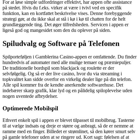
For at løse simple udfordringer effektivt, har appen ofte assistance
på stedet. Hvis du f.eks. virker at være i tvivl ved en specifik
funktion, kan en kortfattet beskrivelse vises. Denne forebyggende
strategi gør, at du ikke skal at stå i kø i kø til chatten for de helt
grundlæggende ting. Det øger tilfredsheden. Servicen i appen er
ligeså god og mangesidet som den du oplever på siden.
Spiludvalg og Software på Telefonen
Spilporteføljen i Gamblerina Casino-appen er omfattende. Du finder
hundredvis af automater med alle mulige temaer og præmiepuljer.
De traditionelle bordspil som blackjack og roulette er der
selvfølgelig. Og så er der live casino, hvor du via streaming i
topkvalitet kan sidde overfor en virkelig dealer lige på din telefon.
Alle spil kommer fra de kendte anerkendte softwarehuse. Det
indebærer skarp grafik, klar lyd og en pålidelig spiloplevelse uden
nogen uventede afbrydelser.
Optimerede Mobilspil
Ethvert enkelt spil i appen er blevet tilpasset til mobilbrug. Tasterne
til at vælge indsats og dreje er større og anbragt, så de er nemme at
ramme med en finger. Billedet er strømlinet, så den kører smurt selv
på gamle telefoner uden at se ringere ud. Kort sagt: følelsen af at