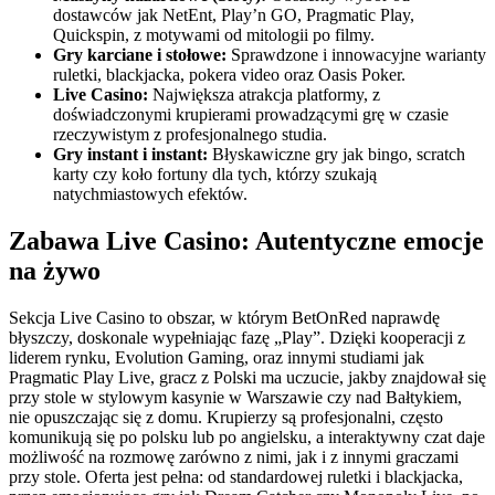
dostawców jak NetEnt, Play’n GO, Pragmatic Play,
Quickspin, z motywami od mitologii po filmy.
Gry karciane i stołowe:
Sprawdzone i innowacyjne warianty
ruletki, blackjacka, pokera video oraz Oasis Poker.
Live Casino:
Największa atrakcja platformy, z
doświadczonymi krupierami prowadzącymi grę w czasie
rzeczywistym z profesjonalnego studia.
Gry instant i instant:
Błyskawiczne gry jak bingo, scratch
karty czy koło fortuny dla tych, którzy szukają
natychmiastowych efektów.
Zabawa Live Casino: Autentyczne emocje
na żywo
Sekcja Live Casino to obszar, w którym BetOnRed naprawdę
błyszczy, doskonale wypełniając fazę „Play”. Dzięki kooperacji z
liderem rynku, Evolution Gaming, oraz innymi studiami jak
Pragmatic Play Live, gracz z Polski ma uczucie, jakby znajdował się
przy stole w stylowym kasynie w Warszawie czy nad Bałtykiem,
nie opuszczając się z domu. Krupierzy są profesjonalni, często
komunikują się po polsku lub po angielsku, a interaktywny czat daje
możliwość na rozmowę zarówno z nimi, jak i z innymi graczami
przy stole. Oferta jest pełna: od standardowej ruletki i blackjacka,