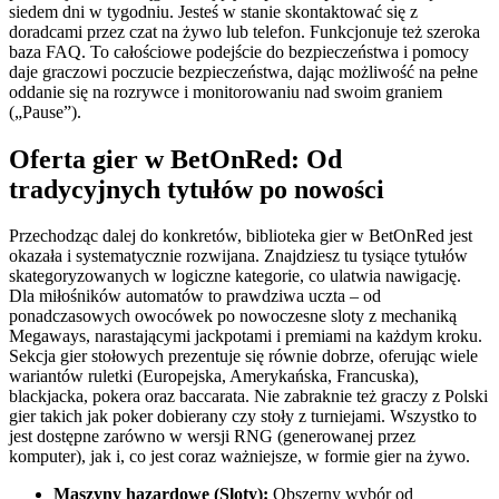
siedem dni w tygodniu. Jesteś w stanie skontaktować się z
doradcami przez czat na żywo lub telefon. Funkcjonuje też szeroka
baza FAQ. To całościowe podejście do bezpieczeństwa i pomocy
daje graczowi poczucie bezpieczeństwa, dając możliwość na pełne
oddanie się na rozrywce i monitorowaniu nad swoim graniem
(„Pause”).
Oferta gier w BetOnRed: Od
tradycyjnych tytułów po nowości
Przechodząc dalej do konkretów, biblioteka gier w BetOnRed jest
okazała i systematycznie rozwijana. Znajdziesz tu tysiące tytułów
skategoryzowanych w logiczne kategorie, co ulatwia nawigację.
Dla miłośników automatów to prawdziwa uczta – od
ponadczasowych owocówek po nowoczesne sloty z mechaniką
Megaways, narastającymi jackpotami i premiami na każdym kroku.
Sekcja gier stołowych prezentuje się równie dobrze, oferując wiele
wariantów ruletki (Europejska, Amerykańska, Francuska),
blackjacka, pokera oraz baccarata. Nie zabraknie też graczy z Polski
gier takich jak poker dobierany czy stoły z turniejami. Wszystko to
jest dostępne zarówno w wersji RNG (generowanej przez
komputer), jak i, co jest coraz ważniejsze, w formie gier na żywo.
Maszyny hazardowe (Sloty):
Obszerny wybór od