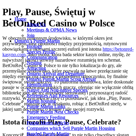
Play, Pause, Świętuj w
Home
Home
BetOnRed Casino w Polsce
About Us
About Us
Meetings & OPMA News
Meetings & OPMA News
Join
Join
W obecnym zmiennym środowisku, w którymś okres jest
Ontario’s Purple Martin
Ontario’s Purple Martin
przywilejem, idea zgodności między przyjemnością, rutynowymi
Biology
Biology
obowiązkami a okresami szczerej euforii jest istotna
https://betonred-
Species Profile
Species Profile
kasyno.com
. Jako osoba, która bada sektor kasyn online, myślę, że
Communication
Communication
najwyższej jakości serwisy hazardowe rozumieją ten schemat.
Nesting
Nesting
BetOnRed Casino w Polsce to nie tylko lokalizacja do gry, ale
Attracting
Attracting
przemyślane środowisko, które pozwala na łatwe przełączanie się
Ontario Arrival and Departure
Ontario Arrival and Departure
między energiczną zabawą a momentem odpoczynku, by finalnie
Ontario Purple Martin Scout Arrival
Ontario Purple Martin Scout Arrival
świętować swoje sukcesy. To platforma hazardowa, które doskonale
Identification
Identification
pasuje w oczekiwania polskich graczy, oferując nie wyłącznie obfitą
Native And Non-native Species
Native And Non-native Species
bibliotekę gier, ale też atmosferę sterowanej i przynoszącej radość
References And Resources
References And Resources
rozrywki. W tym tekście chcę ci przedstawić, jak idea „Play, Pause,
Martin housing
Martin housing
Celebrate” realizuje się w działaniu, robiąc z BetOnRed strefę, w
Purple Martin Links
Purple Martin Links
jakiej sam decydujesz o tempie i sile swojej rozrywki.
Purple Martin Nest Checks
Purple Martin Nest Checks
Emergency Feeding
Emergency Feeding
Istota filozofii Play, Pause, Celebrate?
Purple Martin Articles
Purple Martin Articles
Companies which Sell Purple Martin Housing
Companies which Sell Purple Martin Housing
Banded Purple Martin
Banded Purple Martin
Koncepcja „Play, Pause, Celebrate” to nie tylko chwytliwy slogan.