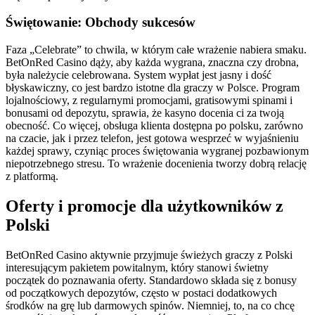
Świętowanie: Obchody sukcesów
Faza „Celebrate” to chwila, w którym całe wrażenie nabiera smaku.
BetOnRed Casino dąży, aby każda wygrana, znaczna czy drobna,
była należycie celebrowana. System wypłat jest jasny i dość
błyskawiczny, co jest bardzo istotne dla graczy w Polsce. Program
lojalnościowy, z regularnymi promocjami, gratisowymi spinami i
bonusami od depozytu, sprawia, że kasyno docenia ci za twoją
obecność. Co więcej, obsługa klienta dostępna po polsku, zarówno
na czacie, jak i przez telefon, jest gotowa wesprzeć w wyjaśnieniu
każdej sprawy, czyniąc proces świętowania wygranej pozbawionym
niepotrzebnego stresu. To wrażenie docenienia tworzy dobrą relację
z platformą.
Oferty i promocje dla użytkowników z
Polski
BetOnRed Casino aktywnie przyjmuje świeżych graczy z Polski
interesującym pakietem powitalnym, który stanowi świetny
początek do poznawania oferty. Standardowo składa się z bonusy
od początkowych depozytów, często w postaci dodatkowych
środków na grę lub darmowych spinów. Niemniej, to, na co chcę