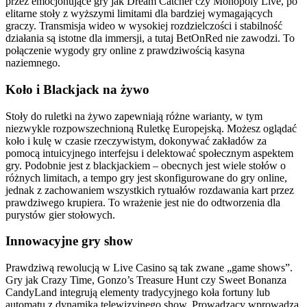
przez emocjonujące gry jak Dream Catcher czy Monopoly Live, po
elitarne stoły z wyższymi limitami dla bardziej wymagających
graczy. Transmisja wideo w wysokiej rozdzielczości i stabilność
działania są istotne dla immersji, a tutaj BetOnRed nie zawodzi. To
połączenie wygody gry online z prawdziwością kasyna
naziemnego.
Koło i Blackjack na żywo
Stoły do ruletki na żywo zapewniają różne warianty, w tym
niezwykle rozpowszechnioną Ruletkę Europejską. Możesz oglądać
koło i kulę w czasie rzeczywistym, dokonywać zakładów za
pomocą intuicyjnego interfejsu i delektować społecznym aspektem
gry. Podobnie jest z blackjackiem – obecnych jest wiele stołów o
różnych limitach, a tempo gry jest skonfigurowane do gry online,
jednak z zachowaniem wszystkich rytuałów rozdawania kart przez
prawdziwego krupiera. To wrażenie jest nie do odtworzenia dla
purystów gier stołowych.
Innowacyjne gry show
Prawdziwą rewolucją w Live Casino są tak zwane „game shows”.
Gry jak Crazy Time, Gonzo’s Treasure Hunt czy Sweet Bonanza
CandyLand integrują elementy tradycyjnego koła fortuny lub
automatu z dynamiką telewizyjnego show. Prowadzący wprowadza