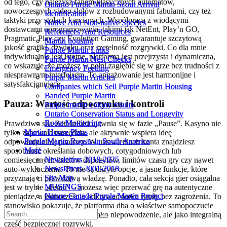
od tego, czy należysz fanem klasycznych automatów,
Ontario Purple Martin Scout Arrival
Ontario Purple Martin Scout Arrival
nowoczesnych video slotów z rozbudowanymi fabułami, czy też
Identification
Identification
taktyki przy stołach karcianych. Współpraca z wiodącymi
Native And Non-native Species
Native And Non-native Species
dostawcami oprogramowania, takimi jak NetEnt, Play’n GO,
References And Resources
References And Resources
Pragmatic Play czy Evolution Gaming, gwarantuje szczytową
Martin housing
Martin housing
jakość grafiki, dźwięku oraz rzetelność rozgrywki. Co dla mnie
Purple Martin Links
Purple Martin Links
indywidualnie jest istotne, platforma jest przejrzysta i dynamiczna,
Purple Martin Nest Checks
Purple Martin Nest Checks
co wskazuje, że możesz w pełni zagłębić się w grze bez trudności z
Emergency Feeding
Emergency Feeding
niesprawnym interfejsem. To angażowanie jest harmonijne i
Purple Martin Articles
Purple Martin Articles
satysfakcjonujące.
Companies which Sell Purple Martin Housing
Companies which Sell Purple Martin Housing
Banded Purple Martin
Banded Purple Martin
Pauza: Wartość odpoczynku i kontroli
Purple martin colony results
Purple martin colony results
Ontario Conservation Status and Longevity
Ontario Conservation Status and Longevity
Roost Monitoring
Roost Monitoring
Prawdziwa siła BetOnRed ujawnia się w fazie „Pause”. Kasyno nie
Martin House Plans
Martin House Plans
tylko zapewnia narzędzia, ale aktywnie wspiera ideę
Purple Martin Roosts in South America
Purple Martin Roosts in South America
odpowiedzialnej przerwy. W ustawieniach konta znajdziesz
More
More
sposobność określania dobowych, cotygodniowych lub
Newsletters 2018-2025
Newsletters 2018-2025
comiesięcznych limitów depozytów, limitów czasu gry czy nawet
Newsletters 2001-2018
Newsletters 2001-2018
auto-wykluczenia. To nie są ukryte opcje, a jasne funkcje, które
Site Map
Site Map
przyznają ci prawdziwą władzę. Ponadto, cała sekcja gier osiągalna
MUSINGS
MUSINGS
jest w trybie „demo” – możesz więc przerwać grę na autentyczne
Nature Canada Purple Martin Project
Nature Canada Purple Martin Project
pieniądze, a jednocześnie odkrywać nowe tytuły bez zagrożenia. To
stanowisko pokazuje, że platforma dba o właściwe samopoczucie
graczy, uznając przerwę nie jako niepowodzenie, ale jako integralną
część bezpiecznej rozrywki.