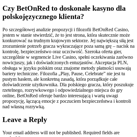
Czy BetOnRed to doskonałe kasyno dla
polskojęzycznego klienta?
Po szczegółowej analizie propozycji i filozofii BetOnRed Casino,
jestem w stanie stwierdzić, że to jest strona, która skutecznie może
konkurować na trudnym krajowym sektorze. Jej największą siłą jest
zrozumienie potrzeb gracza wykraczające poza samą grę – nacisk na
kontrolę, bezpieczeństwo oraz uczciwość. Szeroka oferta gier,
szczególnie w segmencie Live Casino, spełni oczekiwania zarówno
nowicjuszy, jak i doświadczonych entuzjastów. Akceptacja PLN,
obsługa w języku polskim oraz znajome metody płatności usuwają
bariery techniczne. Filozofia „Play, Pause, Celebrate” nie jest tu
pustym hasłem, ale konkretną zasadą, która porządkuje całe
doświadczenie użytkownika. Dla polskiego gracza, który poszukuje
rzetelnego, rozrywkowego i odpowiedzialnego miejsca do gry
online, BetOnRed oferuje bardzo interesującą i wartą uwagi
propozycję, łączącą emocje z poczuciem bezpieczeństwa i kontroli
nad własną rozrywką.
Leave a Reply
Your email address will not be published.
Required fields are