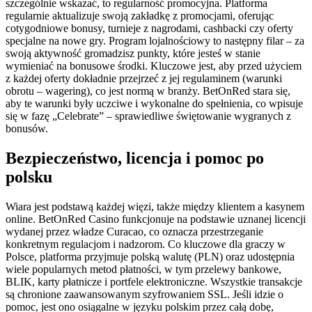
szczególnie wskazać, to regularność promocyjna. Platforma
regularnie aktualizuje swoją zakładkę z promocjami, oferując
cotygodniowe bonusy, turnieje z nagrodami, cashbacki czy oferty
specjalne na nowe gry. Program lojalnościowy to następny filar – za
swoją aktywność gromadzisz punkty, które jesteś w stanie
wymieniać na bonusowe środki. Kluczowe jest, aby przed użyciem
z każdej oferty dokładnie przejrzeć z jej regulaminem (warunki
obrotu – wagering), co jest normą w branży. BetOnRed stara się,
aby te warunki były uczciwe i wykonalne do spełnienia, co wpisuje
się w fazę „Celebrate” – sprawiedliwe świętowanie wygranych z
bonusów.
Bezpieczeństwo, licencja i pomoc po
polsku
Wiara jest podstawą każdej więzi, także między klientem a kasynem
online. BetOnRed Casino funkcjonuje na podstawie uznanej licencji
wydanej przez władze Curacao, co oznacza przestrzeganie
konkretnym regulacjom i nadzorom. Co kluczowe dla graczy w
Polsce, platforma przyjmuje polską walutę (PLN) oraz udostępnia
wiele popularnych metod płatności, w tym przelewy bankowe,
BLIK, karty płatnicze i portfele elektroniczne. Wszystkie transakcje
są chronione zaawansowanym szyfrowaniem SSL. Jeśli idzie o
pomoc, jest ono osiągalne w języku polskim przez całą dobę,