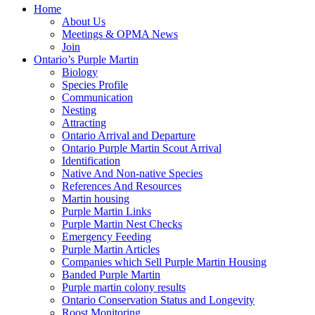
Home
About Us
Meetings & OPMA News
Join
Ontario’s Purple Martin
Biology
Species Profile
Communication
Nesting
Attracting
Ontario Arrival and Departure
Ontario Purple Martin Scout Arrival
Identification
Native And Non-native Species
References And Resources
Martin housing
Purple Martin Links
Purple Martin Nest Checks
Emergency Feeding
Purple Martin Articles
Companies which Sell Purple Martin Housing
Banded Purple Martin
Purple martin colony results
Ontario Conservation Status and Longevity
Roost Monitoring