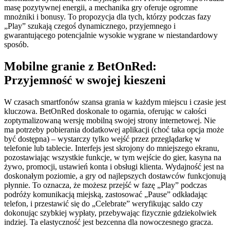
masę pozytywnej energii, a mechanika gry oferuje ogromne
mnożniki i bonusy. To propozycja dla tych, którzy podczas fazy
„Play” szukają czegoś dynamicznego, przyjemnego i
gwarantującego potencjalnie wysokie wygrane w niestandardowy
sposób.
Mobilne granie z BetOnRed:
Przyjemność w swojej kieszeni
W czasach smartfonów szansa grania w każdym miejscu i czasie jest
kluczowa. BetOnRed doskonale to ogarnia, oferując w całości
zoptymalizowaną wersję mobilną swojej strony internetowej. Nie
ma potrzeby pobierania dodatkowej aplikacji (choć taka opcja może
być dostępna) – wystarczy tylko wejść przez przeglądarkę w
telefonie lub tablecie. Interfejs jest skrojony do mniejszego ekranu,
pozostawiając wszystkie funkcje, w tym wejście do gier, kasyna na
żywo, promocji, ustawień konta i obsługi klienta. Wydajność jest na
doskonałym poziomie, a gry od najlepszych dostawców funkcjonują
płynnie. To oznacza, że możesz przejść w fazę „Play” podczas
podróży komunikacją miejską, zastosować „Pause” odkładając
telefon, i przestawić się do „Celebrate” weryfikując saldo czy
dokonując szybkiej wypłaty, przebywając fizycznie gdziekolwiek
indziej. Ta elastyczność jest bezcenna dla nowoczesnego gracza.