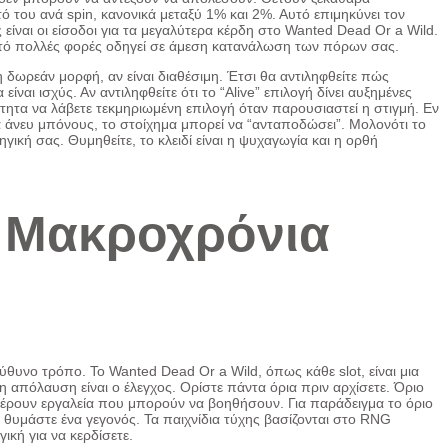
τό του ανά spin, κανονικά μεταξύ 1% και 2%. Αυτό επιμηκύνει τον
είναι οι είσοδοι για τα μεγαλύτερα κέρδη στο Wanted Dead Or a Wild.
υτό πολλές φορές οδηγεί σε άμεση κατανάλωση των πόρων σας.
 δωρεάν μορφή, αν είναι διαθέσιμη. Έτσι θα αντιληφθείτε πώς
ίναι ισχύς. Αν αντιληφθείτε ότι το “Alive” επιλογή δίνει αυξημένες
τητα να λάβετε τεκμηριωμένη επιλογή όταν παρουσιαστεί η στιγμή. Εν
α άνευ μπόνους, το στοίχημα μπορεί να “ανταποδώσει”. Μολονότι το
ή σας. Θυμηθείτε, το κλειδί είναι η ψυχαγωγία και η ορθή
α Μακροχρόνια
ύθυνο τρόπο. Το Wanted Dead Or a Wild, όπως κάθε slot, είναι μια
η απόλαυση είναι ο έλεγχος. Ορίστε πάντα όρια πριν αρχίσετε. Όριο
σφέρουν εργαλεία που μπορούν να βοηθήσουν. Για παράδειγμα το όριο
α θυμάστε ένα γεγονός. Τα παιχνίδια τύχης βασίζονται στο RNG
ική για να κερδίσετε.