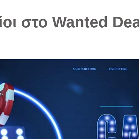
οι στο Wanted Dea
ntario’s Purple Martin
Martin House Plans
Purple Martin R