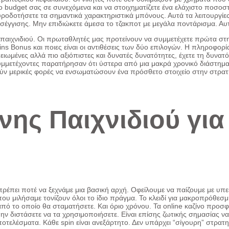
το budget σας σε συνεχόμενα και να στοιχηματίζετε ένα ελάχιστο ποσοσ
ροδοτήσετε τα σημαντικά χαρακτηριστικά μπόνους. Αυτά τα λειτουργίες 
οσέγγισης. Μην επιδιώκετε άμεσα το τζακποτ με μεγάλα ποντάρισμα. Α
υ παιχνιδιού. Οι πρωταθλητές μας προτείνουν να συμμετέχετε πρώτα στη
ns Bonus και ποιες είναι οι αντιθέσεις των δύο επιλογών. Η πληροφορία ε
ιωμένες αλλά πιο αξιόπιστες και δυνατές δυνατότητες, έχετε τη δυνατό
 συμμετέχοντες παρατήρησαν ότι ύστερα από μια μακρά χρονικό διάστημ
 μερικές φορές να ενσωματώσουν ένα πρόσθετο στοιχείο στην στρατηγικ
υνης Παιχνιδιού γι
πρέπει ποτέ να ξεχνάμε μια βασική αρχή. Οφείλουμε να παίζουμε με υπε
ου μιλήσαμε τονίζουν όλοι το ίδιο πράγμα. Το κλειδί για μακροπρόθεσμ
α από το οποίο θα σταματήσετε. Και όριο χρόνου. Τα online καζίνο προ
ην διστάσετε να τα χρησιμοποιήσετε. Είναι επίσης ζωτικής σημασίας ν
τελέσματα. Κάθε spin είναι ανεξάρτητο. Δεν υπάρχει “σίγουρη” στρατηγ