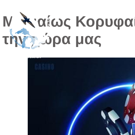
Μηνιαίως Κορυφαί
Home
O
την χώρα μας