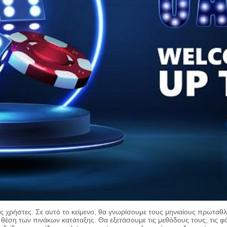
 χρήστες. Σε αυτό το κείμενο, θα γνωρίσουμε τους μηνιαίους πρωταθλ
θέση των πινάκων κατάταξης. Θα εξετάσουμε τις μεθόδους τους, τις φά