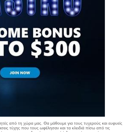
ητές από τη χώρα μας. Θα μάθουμε για τους τυχερούς και ευφυείς
σεις τύχης που τους ωφέλησαν και τα κλειδιά πίσω από τις