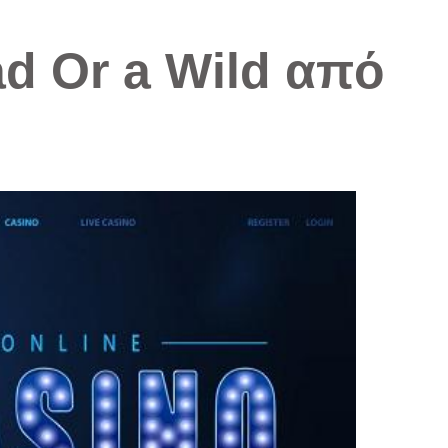
d Or a Wild από
oosts in South America
More