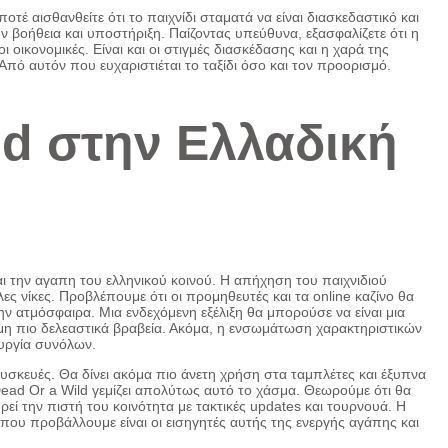
τέ αισθανθείτε ότι το παιχνίδι σταματά να είναι διασκεδαστικό και
 βοήθεια και υποστήριξη. Παίζοντας υπεύθυνα, εξασφαλίζετε ότι η
ι οικονομικές. Είναι και οι στιγμές διασκέδασης και η χαρά της
Από αυτόν που ευχαριστιέται το ταξίδι όσο και τον προορισμό.
ld στην Ελλαδική
ι την αγαπη του ελληνικού κοινού. Η απήχηση του παιχνιδιού
ες νίκες. Προβλέπουμε ότι οι προμηθευτές και τα online καζίνο θα
ν ατμόσφαιρα. Μια ενδεχόμενη εξέλιξη θα μπορούσε να είναι μια
όμη πιο δελεαστικά βραβεία. Ακόμα, η ενσωμάτωση χαρακτηριστικών
υργία συνόλων.
 συσκευές. Θα δίνει ακόμα πιο άνετη χρήση στα ταμπλέτες και έξυπνα
Dead Or a Wild γεμίζει απολύτως αυτό το χάσμα. Θεωρούμε ότι θα
ηρεί την πιστή του κοινότητα με τακτικές updates και τουρνουά. Η
 που προβάλλουμε είναι οι εισηγητές αυτής της ενεργής αγάπης και