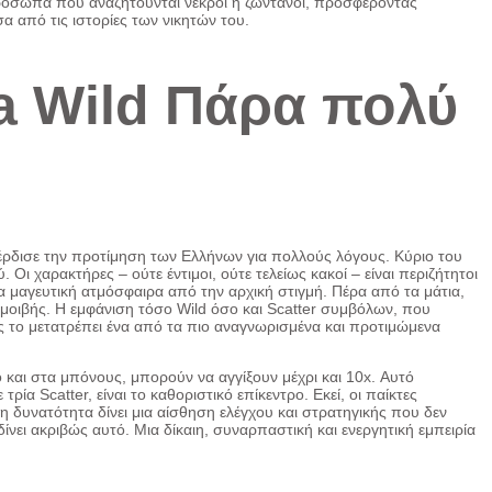
 πρόσωπα που αναζητούνται νεκροί ή ζωντανοί, προσφέροντας
σα από τις ιστορίες των νικητών του.
a Wild Πάρα πολύ
κέρδισε την προτίμηση των Ελλήνων για πολλούς λόγους. Κύριο του
Οι χαρακτήρες – ούτε έντιμοι, ούτε τελείως κακοί – είναι περιζήτητοι
 μαγευτική ατμόσφαιρα από την αρχική στιγμή. Πέρα από τα μάτια,
αμοιβής. Η εμφάνιση τόσο Wild όσο και Scatter συμβόλων, που
 το μετατρέπει ένα από τα πιο αναγνωρισμένα και προτιμώμενα
ο και στα μπόνους, μπορούν να αγγίξουν μέχρι και 10x. Αυτό
ία Scatter, είναι το καθοριστικό επίκεντρο. Εκεί, οι παίκτες
η δυνατότητα δίνει μια αίσθηση ελέγχου και στρατηγικής που δεν
νει ακριβώς αυτό. Μια δίκαιη, συναρπαστική και ενεργητική εμπειρία