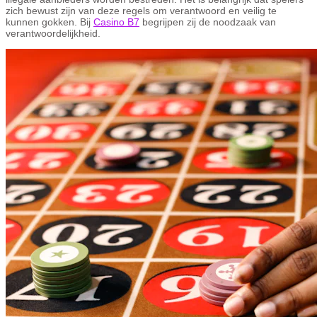
zich bewust zijn van deze regels om verantwoord en veilig te
kunnen gokken. Bij
Casino B7
begrijpen zij de noodzaak van
verantwoordelijkheid.