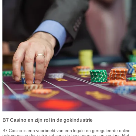
B7 Casino en zijn rol in de gokindustrie
B7 Casino is een voorbeeld van een legale en gereguleerde online
gokomgeving die zich inzet voor de bescherming van spelers. Met