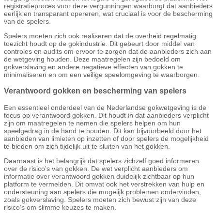
registratieproces voor deze vergunningen waarborgt dat aanbieders
eerlijk en transparant opereren, wat cruciaal is voor de bescherming
van de spelers.
Spelers moeten zich ook realiseren dat de overheid regelmatig
toezicht houdt op de gokindustrie. Dit gebeurt door middel van
controles en audits om ervoor te zorgen dat de aanbieders zich aan
de wetgeving houden. Deze maatregelen zijn bedoeld om
gokverslaving en andere negatieve effecten van gokken te
minimaliseren en om een veilige speelomgeving te waarborgen.
Verantwoord gokken en bescherming van spelers
Een essentieel onderdeel van de Nederlandse gokwetgeving is de
focus op verantwoord gokken. Dit houdt in dat aanbieders verplicht
zijn om maatregelen te nemen die spelers helpen om hun
speelgedrag in de hand te houden. Dit kan bijvoorbeeld door het
aanbieden van limieten op inzetten of door spelers de mogelijkheid
te bieden om zich tijdelijk uit te sluiten van het gokken.
Daarnaast is het belangrijk dat spelers zichzelf goed informeren
over de risico’s van gokken. De wet verplicht aanbieders om
informatie over verantwoord gokken duidelijk zichtbaar op hun
platform te vermelden. Dit omvat ook het verstrekken van hulp en
ondersteuning aan spelers die mogelijk problemen ondervinden,
zoals gokverslaving. Spelers moeten zich bewust zijn van deze
risico’s om slimme keuzes te maken.