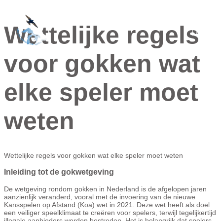
Wettelijke regels
voor gokken wat
elke speler moet
weten
Wettelijke regels voor gokken wat elke speler moet weten
Inleiding tot de gokwetgeving
De wetgeving rondom gokken in Nederland is de afgelopen jaren
aanzienlijk veranderd, vooral met de invoering van de nieuwe
Kansspelen op Afstand (Koa) wet in 2021. Deze wet heeft als doel
een veiliger speelklimaat te creëren voor spelers, terwijl tegelijkertijd
illegale aanbieders worden bestreden. Het is belangrijk dat spelers