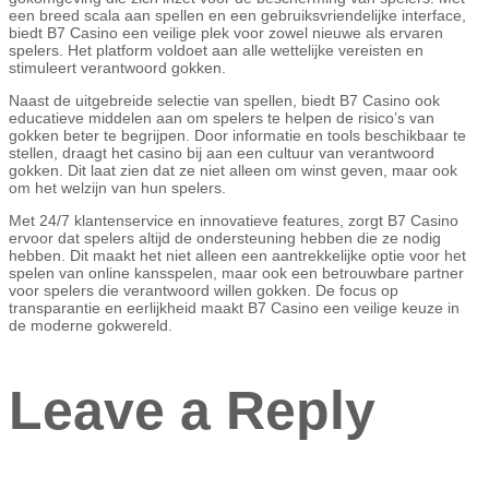
een breed scala aan spellen en een gebruiksvriendelijke interface,
biedt B7 Casino een veilige plek voor zowel nieuwe als ervaren
spelers. Het platform voldoet aan alle wettelijke vereisten en
stimuleert verantwoord gokken.
Naast de uitgebreide selectie van spellen, biedt B7 Casino ook
educatieve middelen aan om spelers te helpen de risico’s van
gokken beter te begrijpen. Door informatie en tools beschikbaar te
stellen, draagt het casino bij aan een cultuur van verantwoord
gokken. Dit laat zien dat ze niet alleen om winst geven, maar ook
om het welzijn van hun spelers.
Met 24/7 klantenservice en innovatieve features, zorgt B7 Casino
ervoor dat spelers altijd de ondersteuning hebben die ze nodig
hebben. Dit maakt het niet alleen een aantrekkelijke optie voor het
spelen van online kansspelen, maar ook een betrouwbare partner
voor spelers die verantwoord willen gokken. De focus op
transparantie en eerlijkheid maakt B7 Casino een veilige keuze in
de moderne gokwereld.
Leave a Reply