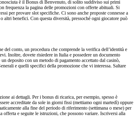
nosciuta è il Bonus di Benvenuto, di solito suddiviso sui primi
on frequenza la pagina delle promozioni con offerte abituali. Si
cessi per provare slot specifiche. Ci sono anche proposte connesse a
i o altri benefici. Con questa diversità, pressoché ogni giocatore può
one del conto, un procedura che comprende la verifica dell’identità e
evi. Inoltre, dovete risiedere in Italia e possedere un documento
no un deposito con un metodo di pagamento accettato dal casinò,
nerali e quelli specifici della promozione che vi interessa. Saltare
one ai dettagli. Per i bonus di ricarica, per esempio, spesso è
ere accreditate da sole in giorni fissi (mettiamo ogni martedì) oppure
aticamente alla fine del periodo di riferimento (settimana o mese) per
 offerta e seguite le istruzioni, che possono variare. Iscriversi alla