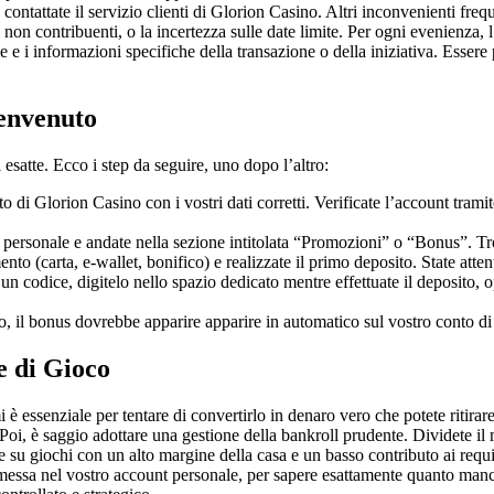
ontattate il servizio clienti di Glorion Casino. Altri inconvenienti freq
oli non contribuenti, o la incertezza sulle date limite. Per ogni evenienza,
 i informazioni specifiche della transazione o della iniziativa. Essere p
Benvenuto
esatte. Ecco i step da seguire, uno dopo l’altro:
 di Glorion Casino con i vostri dati corretti. Verificate l’account tramite
ersonale e andate nella sezione intitolata “Promozioni” o “Bonus”. Trova
to (carta, e-wallet, bonifico) e realizzate il primo deposito. State att
 codice, digitelo nello spazio dedicato mentre effettuate il deposito, o
, il bonus dovrebbe apparire apparire in automatico sul vostro conto di
e di Gioco
 è essenziale per tentare di convertirlo in denaro vero che potete ritira
. Poi, è saggio adottare una gestione della bankroll prudente. Dividete il
re su giochi con un alto margine della casa e un basso contributo ai requ
mmessa nel vostro account personale, per sapere esattamente quanto manca