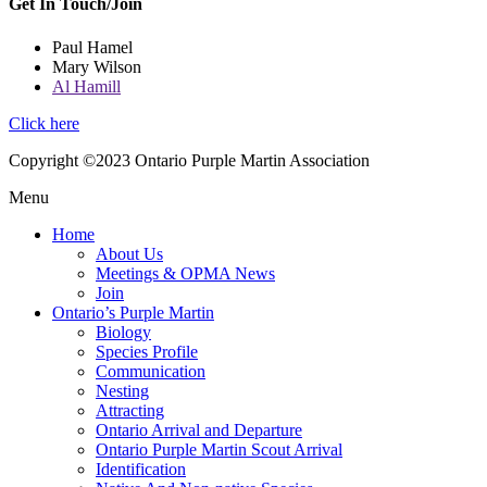
Get In Touch/Join
Paul Hamel
Mary Wilson
Al Hamill
Click here
Copyright ©2023 Ontario Purple Martin Association
Menu
Home
About Us
Meetings & OPMA News
Join
Ontario’s Purple Martin
Biology
Species Profile
Communication
Nesting
Attracting
Ontario Arrival and Departure
Ontario Purple Martin Scout Arrival
Identification