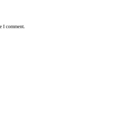
me I comment.