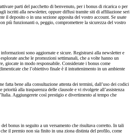
tivare parti del pacchetto di benvenuto, per i bonus di ricarica o per
i iscritti alla newsletter, oppure diffusi tramite siti di affiliazione seri
ante il deposito o in una sezione apposita del vostro account. Se usate
 non più funzionanti o, peggio, compromettere la sicurezza del vostro
informazioni sono aggiornate e sicure. Registrarsi alla newsletter e
ma esplorate anche le promozioni settimanali, che a volte hanno un
lare, giocate in modo responsabile. Considerate i bonus come
menticate che l’obiettivo finale è il intrattenimento in un ambiente
 fatta bene alla consultazione attenta dei termini, dall’uso dei codici
riorità alla trasparenza delle clausole e vi rivolgete all’assistenza
d’Italia. Aggiungerete così prestigio e divertimento al tempo che
o del bonus in seguito a un versamento che risultava corretto. In tali
 che il premio non sia finito in una ziona distinta del profilo, come