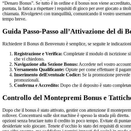
“Denaro Bonus”. Se tutto è in ordine e il bonus non viene accreditato, c
puntata, la fatica a rispettare i requisiti di gioco per aver giocato a tit
chiamata. Rivolgetevi con tranquillità, comunicando il vostro username e
tempo breve.
Guida Passo-Passo all’Attivazione del di 
Richiedere il Bonus di Benvenuto è semplice, se seguite le indicazioni 
Registrazione e Verifica:
Completate il modulo di iscrizione sito
che vi chiedono.
Navigazione alla Sezione Bonus:
Accedete nel vostro account p
Versamento Qualificante:
Optate per come effettuare il pagamen
Inserimento delEventuale Codice:
Se la promozione prevede un
promozionali.
Conferma e Accredito:
Dopo che il deposito è stato completato
Controllo del Montepremi Bonus e Tattich
Dopo che il bonus è stato attivato, gestire con attenzione il montepremi
rollover. Concentrarsi sulle slot machine è spesso la strada più diretta
opzioni senza bruciare tutto il credito in poco tempo. Evitate di punta
desideriate solo giocare. Tenete d’occhio lo stato dei requisiti di sco