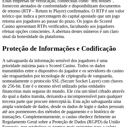
Estas empresas de verificação, conhecidas como “test houses”,
fornecem atestados de conformidade e disponibilizam documentos
de retorno (RTP – Return to Player) confirmados. O RTP é um valor
teórico que indica a percentagem do capital apostado que um jogo
retorna aos jogadores ao passar do prazo. Os jogos do Scored
Casino apresentam RTPs verificados, facultando aos jogadores
efetuar opções conscientes. A abertura destes números é um claro
sinal da honestidade da plataforma.
Proteção de Informações e Codificação
A salvaguarda da informação sensível dos jogadores é uma
prioridade máxima para o Scored Casino. Todos os dados
transmitidos entre o dispositivo do jogador e os servidores do casino
são resguardados por tecnologia de criptografia de vanguarda,
nomeadamente o protocolo SSL (Secure Socket Layer) com chaves
de 256-bit. Este é o mesmo nível utilizado pelas entidades
financeiras mais seguras do mundo. Ele cria um túnel cifrado através
do qual a dados transita, deixando-a incompreensível para qualquer
terceira parte que procure interceptá-la. Esta ação salvaguarda uma
ampla variedade de dados, desde os dados de login e dados pessoais
até aos pormenores dos métodos de pagamento e o histórico de
transações. Complementarmente, o casino obedece fielmente ao
Regulamento Geral sobre a Proteção de Dados (RGPD) da União
Europeia, que estabelece as normas mais exigentes para a coleta,