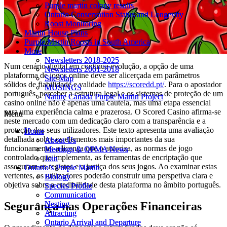
Purple martin colony results
Purple martin colony results
Ontario Conservation Status and Longevity
Ontario Conservation Status and Longevity
Roost Monitoring
Roost Monitoring
Martin House Plans
Martin House Plans
Purple Martin Roosts in South America
Purple Martin Roosts in South America
More
More
Newsletters 2018-2025
Newsletters 2018-2025
Num cenário digital em contínua evolução, a opção de uma
Newsletters 2001-2018
Newsletters 2001-2018
plataforma de jogos online deve ser alicerçada em parâmetros
Site Map
Site Map
sólidos de fiabilidade e validade
https://scoredd.pt/
. Para o apostador
MUSINGS
MUSINGS
português, perceber a estrutura legal e os sistemas de proteção de um
Nature Canada Purple Martin Project
Nature Canada Purple Martin Project
casino online não é apenas uma cautela, mas uma etapa essencial
para uma experiência calma e prazerosa. O Scored Casino afirma-se
Menu
Menu
neste mercado com um dedicação claro com a transparência e a
proteção dos seus utilizadores. Este texto apresenta uma avaliação
Home
Home
detalhada sobre os elementos mais importantes da sua
About Us
About Us
funcionamento: a licença que o autoriza, as normas de jogo
Meetings & OPMA News
Meetings & OPMA News
controlado que implementa, as ferramentas de encriptação que
Join
Join
asseguram os registos e a justiça dos seus jogos. Ao examinar estas
Ontario’s Purple Martin
Ontario’s Purple Martin
vertentes, os utilizadores poderão construir uma perspetiva clara e
Biology
Biology
objetiva sobre a credibilidade desta plataforma no âmbito português.
Species Profile
Species Profile
Communication
Communication
Nesting
Nesting
Segurança nas Operações Financeiras
Attracting
Attracting
Ontario Arrival and Departure
Ontario Arrival and Departure