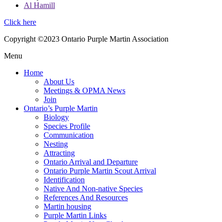
Al Hamill
Click here
Copyright ©2023 Ontario Purple Martin Association
Menu
Home
About Us
Meetings & OPMA News
Join
Ontario’s Purple Martin
Biology
Species Profile
Communication
Nesting
Attracting
Ontario Arrival and Departure
Ontario Purple Martin Scout Arrival
Identification
Native And Non-native Species
References And Resources
Martin housing
Purple Martin Links