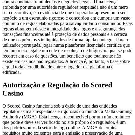
contra condutas fraudulentas e negócios ilegais. Uma licença
atribuída por uma autoridade reguladora respeitada não é um mero
selo decorativo; é a evidência de que o operador apresentou o seu
negócio a um escrutínio rigoroso e concordou em cumprir um vasto
conjunto de regras elaboradas para salvaguardar o consumidor. Estas
regras abrangem desde a integridade dos jogos e a segurança das
transações financeiras até à proteção de dados pessoais e a certeza
de que os prémios são liquidados de forma rápida e íntegra. Para o
utilizador português, jogar numa plataforma licenciada certifica que
tem um meio legal e um ente de resolução de litígios ao qual se pode
recorrer em caso de questões, um benefício que totalmente não
existe em casinos não regulados. A licença é, portanto, a base sobre
a qual toda a credibilidade entre o jogador e a plataforma é
edificada.
Autorização e Regulação do Scored
Casino
O Scored Casino funciona sob a égide de uma das entidades
regulatórias mais respeitadas e rigorosas do mundo: a Malta Gaming
Authority (MGA). Esta licença, reconhecível por um número único
que pode e deve ser verificado no site próprio do regulador, é um
dos padrões-ouro da setor do jogo online. A MGA determina
requisitos muito exigentes para a emissão e preservação de uma