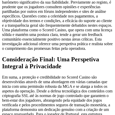
barómetro significativo da sua fiabilidade. Previamente ao registo, é
prudente que os jogadores consultem opiniões e experiências
partilhadas por outros em fóruns independentes e sites de análise
específicos. Questões como a celeridade nos pagamentos, a
objetividade dos termos e condições, a eficácia do suporte ao cliente
e a transparência geral são frequentemente debatidos nestes espaços.
Uma plataforma como o Scored Casino, que opera com uma licença
sólida e mantém uma postura clara, tende a gerar um feedback
comunitário essencialmente positivo nestas áreas críticas. Esta
investigação adicional oferece uma perspetiva prática e realista sobre
o cumprimento das promessas feitas pela operadora.
Consideração Final: Uma Perspetiva
Integral à Privacidade
Em suma, a proteção e credibilidade no Scored Casino são
desenvolvidas através de uma abordagem em várias camadas que
inicia com uma permissão robusta da MGA e se alarga a todos os
aspetos da operação. Desde a defesa tecnológica dos conteúdos com
criptografia SSL até às normas de jogo controlado que garantem o
bem-estar dos jogadores, abrangendo pela equidade dos jogos
verificada e pelos procedimentos seguros de transação monetária, a
plataforma demonstra um dedicação genuíno com a criação de um
espaço resguardado. Para o jogador de Portugal, esta estrutura