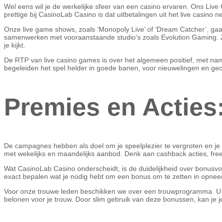
Wel eens wil je de werkelijke sfeer van een casino ervaren. Ons Live 
prettige bij CasinoLab Casino is dat uitbetalingen uit het live casino ne
Onze live game shows, zoals ‘Monopoly Live’ of ‘Dream Catcher’, gaa
samenwerken met vooraanstaande studio’s zoals Evolution Gaming. Zij
je kijkt.
De RTP van live casino games is over het algemeen positief, met name
begeleiden het spel helder in goede banen, voor nieuwelingen en geoe
Premies en Acties
De campagnes hebben als doel om je speelplezier te vergroten en je
met wekelijks en maandelijks aanbod. Denk aan cashback acties, free s
Wat CasinoLab Casino onderscheidt, is de duidelijkheid over bonusvo
exact bepalen wat je nodig hebt om een bonus om te zetten in opnee
Voor onze trouwe leden beschikken we over een trouwprogramma. U ver
belonen voor je trouw. Door slim gebruik van deze bonussen, kan je 