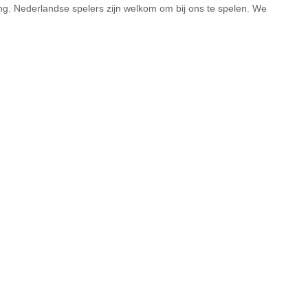
g. Nederlandse spelers zijn welkom om bij ons te spelen. We