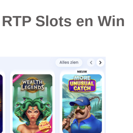
oosts in South America
More
 RTP Slots en Win