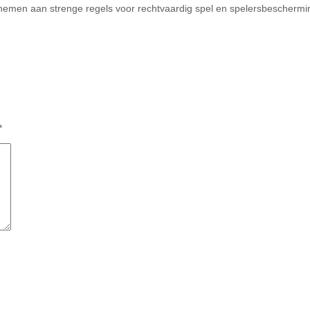
 nemen aan strenge regels voor rechtvaardig spel en spelersbeschermin
*