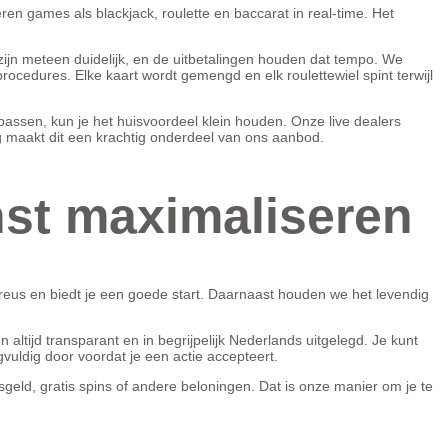
ren games als blackjack, roulette en baccarat in real-time. Het
ijn meteen duidelijk, en de uitbetalingen houden dat tempo. We
cedures. Elke kaart wordt gemengd en elk roulettewiel spint terwijl
passen, kun je het huisvoordeel klein houden. Onze live dealers
ng maakt dit een krachtig onderdeel van ons aanbod.
nst maximaliseren
eus en biedt je een goede start. Daarnaast houden we het levendig
tijd transparant en in begrijpelijk Nederlands uitgelegd. Je kunt
uldig door voordat je een actie accepteert.
eld, gratis spins of andere beloningen. Dat is onze manier om je te