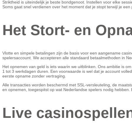
Striktheid is uiteindelijk je beste bondgenoot. Instellen voor elke ses
Soms gaat snel verdienen over het moment dat je stopt terwijl je een p
Het Stort- en Opn
Vlotte en simpele betalingen zijn de basis voor een aangename casino
spelersaccount. We accepteren alle standaard betaalmethoden in Nede
Het opnemen van geld is iets waarin we uitblinken. Ons ambitie is o
1 tot 3 werkdagen duren. Een voorwaarde is wel dat je account volled
eerste opname zonder vertraging.
Alle transacties worden beschermd met SSL-versleuteling, de maatst
en opnemen, toegespitst op wat Nederlandse spelers nodig hebben. E
Live casinospelle