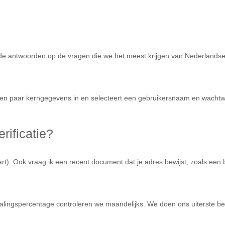
je de antwoorden op de vragen die we het meest krijgen van Nederlandse
en paar kerngegevens in en selecteert een gebruikersnaam en wachtwoord.
rificatie?
kaart). Ook vraag ik een recent document dat je adres bewijst, zoals ee
betalingspercentage controleren we maandelijks. We doen ons uiterste 