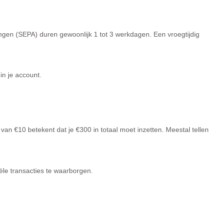
ingen (SEPA) duren gewoonlijk 1 tot 3 werkdagen. Een vroegtijdig
in je account.
 €10 betekent dat je €300 in totaal moet inzetten. Meestal tellen
ële transacties te waarborgen.