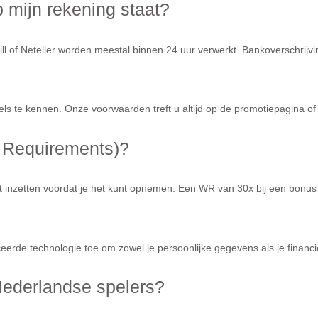
p mijn rekening staat?
rill of Neteller worden meestal binnen 24 uur verwerkt. Bankoverschrijv
ls te kennen. Onze voorwaarden treft u altijd op de promotiepagina of 
g Requirements)?
nzetten voordat je het kunt opnemen. Een WR van 30x bij een bonus van
rde technologie toe om zowel je persoonlijke gegevens als je financi
Nederlandse spelers?