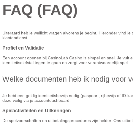
FAQ (FAQ)
Uiteraard heb je wellicht vragen alvorens je begint. Hieronder vind 
klantendienst.
Profiel en Validatie
Een account openen bij CasinoLab Casino is simpel en snel. Je vult e
identiteitsdiefstal tegen te gaan en zorgt voor verantwoordelijk spel.
Welke documenten heb ik nodig voor ve
Je hebt een geldig identiteitsbewijs nodig (paspoort, rijbewijs of ID-
deze veilig via je accountdashboard.
Spelactiviteiten en Uitkeringen
De spelvoorschriften en uitbetalingsprocedures zijn helder. Ons uit