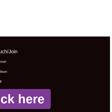
uch/Join
amel
ilson
ll
ick here