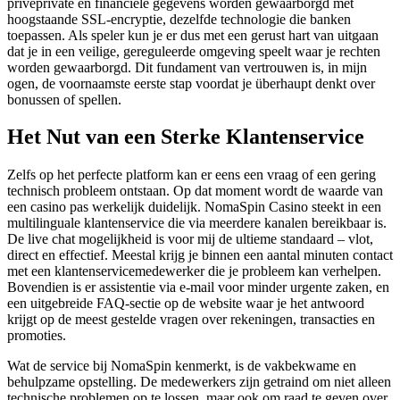
privéprivate en financiële gegevens worden gewaarborgd met
hoogstaande SSL-encryptie, dezelfde technologie die banken
toepassen. Als speler kun je er dus met een gerust hart van uitgaan
dat je in een veilige, gereguleerde omgeving speelt waar je rechten
worden gewaarborgd. Dit fundament van vertrouwen is, in mijn
ogen, de voornaamste eerste stap voordat je überhaupt denkt over
bonussen of spellen.
Het Nut van een Sterke Klantenservice
Zelfs op het perfecte platform kan er eens een vraag of een gering
technisch probleem ontstaan. Op dat moment wordt de waarde van
een casino pas werkelijk duidelijk. NomaSpin Casino steekt in een
multilinguale klantenservice die via meerdere kanalen bereikbaar is.
De live chat mogelijkheid is voor mij de ultieme standaard – vlot,
direct en effectief. Meestal krijg je binnen een aantal minuten contact
met een klantenservicemedewerker die je probleem kan verhelpen.
Bovendien is er assistentie via e-mail voor minder urgente zaken, en
een uitgebreide FAQ-sectie op de website waar je het antwoord
krijgt op de meest gestelde vragen over rekeningen, transacties en
promoties.
Wat de service bij NomaSpin kenmerkt, is de vakbekwame en
behulpzame opstelling. De medewerkers zijn getraind om niet alleen
technische problemen op te lossen, maar ook om raad te geven over