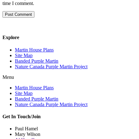
time I comment.
Explore
Martin House Plans
Site Map
Banded Purple Martin
Nature Canada Purple Martin Project
Menu
Martin House Plans
Site Map
Banded Purple Martin
Nature Canada Purple Martin Project
Get In Touch/Join
Paul Hamel
Mary Wilson