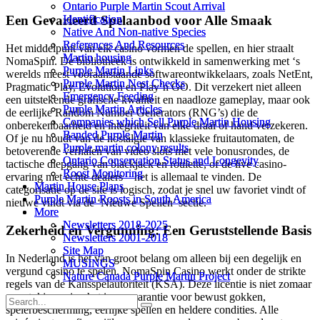
Ontario Purple Martin Scout Arrival
Ontario Purple Martin Scout Arrival
Identification
Identification
Een Gevarieerd Spelaanbod voor Alle Smaak
Native And Non-native Species
Native And Non-native Species
References And Resources
References And Resources
Het middelpunt van elk casino vormen de spellen, en hier straalt
Martin housing
Martin housing
NomaSpin. De bibliotheek is ontwikkeld in samenwerking met ‘s
Purple Martin Links
Purple Martin Links
werelds meest vooraanstaande softwareontwikkelaars, zoals NetEnt,
Purple Martin Nest Checks
Purple Martin Nest Checks
Pragmatic Play, Evolution en Play’n GO. Dit verzekert niet alleen
Emergency Feeding
Emergency Feeding
een uitstekende grafische kwaliteit en naadloze gameplay, maar ook
Purple Martin Articles
Purple Martin Articles
de eerlijke Random Number Generators (RNG’s) die de
Companies which Sell Purple Martin Housing
Companies which Sell Purple Martin Housing
onberekenbaarheid en integriteit van elke draai of hand verzekeren.
Banded Purple Martin
Banded Purple Martin
Of je nu houdt van de nostalgie van klassieke fruitautomaten, de
Purple martin colony results
Purple martin colony results
betoverende verhalen van video slots met vele bonusrondes, de
Ontario Conservation Status and Longevity
Ontario Conservation Status and Longevity
tactische diepgang van blackjack en roulette, of de live casino-
Roost Monitoring
Roost Monitoring
ervaring met echte dealers – het is allemaal te vinden. De
Martin House Plans
Martin House Plans
categorisatie op de site is logisch, zodat je snel uw favoriet vindt of
Purple Martin Roosts in South America
Purple Martin Roosts in South America
nieuwe vindt via de ‘Nieuwe Spellen’ sectie.
More
More
Newsletters 2018-2025
Newsletters 2018-2025
Zekerheid en Vergunning: Een Geruststellende Basis
Newsletters 2001-2018
Newsletters 2001-2018
Site Map
Site Map
In Nederland is het van groot belang om alleen bij een degelijk en
MUSINGS
MUSINGS
vergund casino te spelen. NomaSpin Casino werkt onder de strikte
Nature Canada Purple Martin Project
Nature Canada Purple Martin Project
regels van de Kansspelautoriteit (KSA). Deze licentie is niet zomaar
een stukje papier; het is een garantie voor bewust gokken,
spelerbescherming, eerlijke spellen en heldere condities. Alle