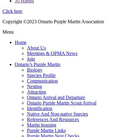
Al Hamill
Click here
Copyright ©2023 Ontario Purple Martin Association
Menu
Home
About Us
Meetings & OPMA News
Join
Ontario’s Purple Martin
Biology
Species Profile
Communication
Nesting
Attracting
Ontario Arrival and Departure
Ontario Purple Martin Scout Arrival
Identification
Native And Non-native Species
References And Resources
Martin housing
Purple Martin Links
Purple Martin Nest Checks