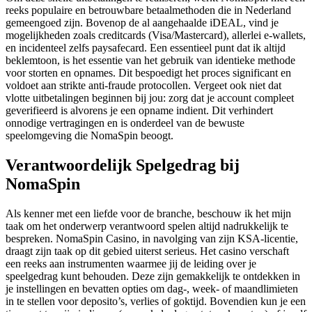
reeks populaire en betrouwbare betaalmethoden die in Nederland
gemeengoed zijn. Bovenop de al aangehaalde iDEAL, vind je
mogelijkheden zoals creditcards (Visa/Mastercard), allerlei e-wallets,
en incidenteel zelfs paysafecard. Een essentieel punt dat ik altijd
beklemtoon, is het essentie van het gebruik van identieke methode
voor storten en opnames. Dit bespoedigt het proces significant en
voldoet aan strikte anti-fraude protocollen. Vergeet ook niet dat
vlotte uitbetalingen beginnen bij jou: zorg dat je account compleet
geverifieerd is alvorens je een opname indient. Dit verhindert
onnodige vertragingen en is onderdeel van de bewuste
speelomgeving die NomaSpin beoogt.
Verantwoordelijk Spelgedrag bij
NomaSpin
Als kenner met een liefde voor de branche, beschouw ik het mijn
taak om het onderwerp verantwoord spelen altijd nadrukkelijk te
bespreken. NomaSpin Casino, in navolging van zijn KSA-licentie,
draagt zijn taak op dit gebied uiterst serieus. Het casino verschaft
een reeks aan instrumenten waarmee jij de leiding over je
speelgedrag kunt behouden. Deze zijn gemakkelijk te ontdekken in
je instellingen en bevatten opties om dag-, week- of maandlimieten
in te stellen voor deposito’s, verlies of goktijd. Bovendien kun je een