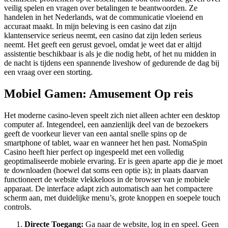
veilig spelen en vragen over betalingen te beantwoorden. Ze
handelen in het Nederlands, wat de communicatie vloeiend en
accuraat maakt. In mijn beleving is een casino dat zijn
klantenservice serieus neemt, een casino dat zijn leden serieus
neemt. Het geeft een gerust gevoel, omdat je weet dat er altijd
assistentie beschikbaar is als je die nodig hebt, of het nu midden in
de nacht is tijdens een spannende liveshow of gedurende de dag bij
een vraag over een storting.
Mobiel Gamen: Amusement Op reis
Het moderne casino-leven speelt zich niet alleen achter een desktop
computer af. Integendeel, een aanzienlijk deel van de bezoekers
geeft de voorkeur liever van een aantal snelle spins op de
smartphone of tablet, waar en wanneer het hen past. NomaSpin
Casino heeft hier perfect op ingespeeld met een volledig
geoptimaliseerde mobiele ervaring. Er is geen aparte app die je moet
te downloaden (hoewel dat soms een optie is); in plaats daarvan
functioneert de website vlekkeloos in de browser van je mobiele
apparaat. De interface adapt zich automatisch aan het compactere
scherm aan, met duidelijke menu’s, grote knoppen en soepele touch
controls.
Directe Toegang:
Ga naar de website, log in en speel. Geen