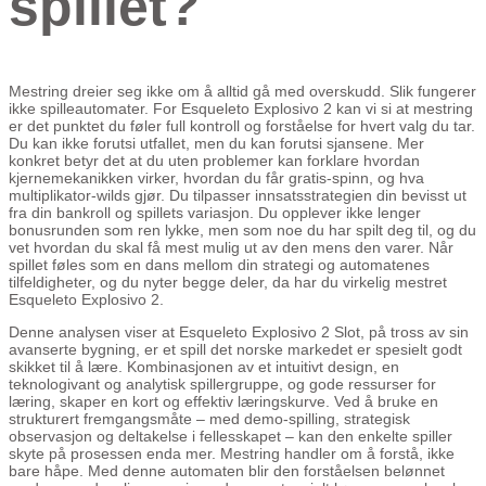
spillet?
Mestring dreier seg ikke om å alltid gå med overskudd. Slik fungerer
ikke spilleautomater. For Esqueleto Explosivo 2 kan vi si at mestring
er det punktet du føler full kontroll og forståelse for hvert valg du tar.
Du kan ikke forutsi utfallet, men du kan forutsi sjansene. Mer
konkret betyr det at du uten problemer kan forklare hvordan
kjernemekanikken virker, hvordan du får gratis-spinn, og hva
multiplikator-wilds gjør. Du tilpasser innsatsstrategien din bevisst ut
fra din bankroll og spillets variasjon. Du opplever ikke lenger
bonusrunden som ren lykke, men som noe du har spilt deg til, og du
vet hvordan du skal få mest mulig ut av den mens den varer. Når
spillet føles som en dans mellom din strategi og automatenes
tilfeldigheter, og du nyter begge deler, da har du virkelig mestret
Esqueleto Explosivo 2.
Denne analysen viser at Esqueleto Explosivo 2 Slot, på tross av sin
avanserte bygning, er et spill det norske markedet er spesielt godt
skikket til å lære. Kombinasjonen av et intuitivt design, en
teknologivant og analytisk spillergruppe, og gode ressurser for
læring, skaper en kort og effektiv læringskurve. Ved å bruke en
strukturert fremgangsmåte – med demo-spilling, strategisk
observasjon og deltakelse i fellesskapet – kan den enkelte spiller
skyte på prosessen enda mer. Mestring handler om å forstå, ikke
bare håpe. Med denne automaten blir den forståelsen belønnet