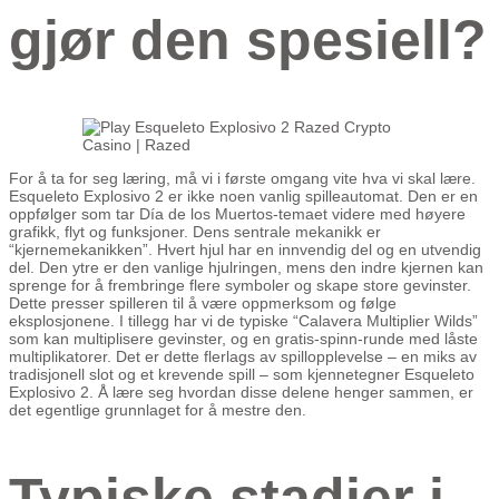
gjør den spesiell?
For å ta for seg læring, må vi i første omgang vite hva vi skal lære.
Esqueleto Explosivo 2 er ikke noen vanlig spilleautomat. Den er en
oppfølger som tar Día de los Muertos-temaet videre med høyere
grafikk, flyt og funksjoner. Dens sentrale mekanikk er
“kjernemekanikken”. Hvert hjul har en innvendig del og en utvendig
del. Den ytre er den vanlige hjulringen, mens den indre kjernen kan
sprenge for å frembringe flere symboler og skape store gevinster.
Dette presser spilleren til å være oppmerksom og følge
eksplosjonene. I tillegg har vi de typiske “Calavera Multiplier Wilds”
som kan multiplisere gevinster, og en gratis-spinn-runde med låste
multiplikatorer. Det er dette flerlags av spillopplevelse – en miks av
tradisjonell slot og et krevende spill – som kjennetegner Esqueleto
Explosivo 2. Å lære seg hvordan disse delene henger sammen, er
det egentlige grunnlaget for å mestre den.
Typiske stadier i