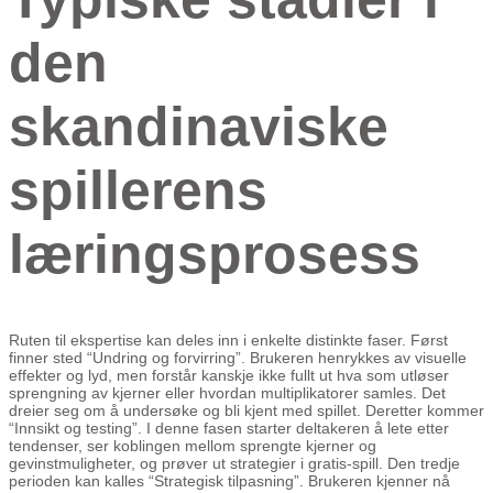
den
skandinaviske
spillerens
læringsprosess
Ruten til ekspertise kan deles inn i enkelte distinkte faser. Først
finner sted “Undring og forvirring”. Brukeren henrykkes av visuelle
effekter og lyd, men forstår kanskje ikke fullt ut hva som utløser
sprengning av kjerner eller hvordan multiplikatorer samles. Det
dreier seg om å undersøke og bli kjent med spillet. Deretter kommer
“Innsikt og testing”. I denne fasen starter deltakeren å lete etter
tendenser, ser koblingen mellom sprengte kjerner og
gevinstmuligheter, og prøver ut strategier i gratis-spill. Den tredje
perioden kan kalles “Strategisk tilpasning”. Brukeren kjenner nå