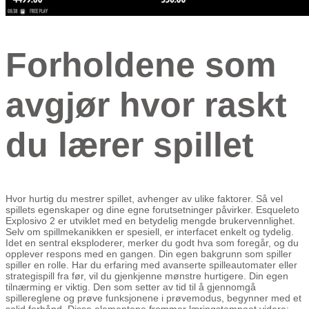
Forholdene som
avgjør hvor raskt
du lærer spillet
Hvor hurtig du mestrer spillet, avhenger av ulike faktorer. Så vel
spillets egenskaper og dine egne forutsetninger påvirker. Esqueleto
Explosivo 2 er utviklet med en betydelig mengde brukervennlighet.
Selv om spillmekanikken er spesiell, er interfacet enkelt og tydelig.
Idet en sentral eksploderer, merker du godt hva som foregår, og du
opplever respons med en gangen. Din egen bakgrunn som spiller
spiller en rolle. Har du erfaring med avanserte spilleautomater eller
strategispill fra før, vil du gjenkjenne mønstre hurtigere. Din egen
tilnærming er viktig. Den som setter av tid til å gjennomgå
spillereglene og prøve funksjonene i prøvemodus, begynner med et