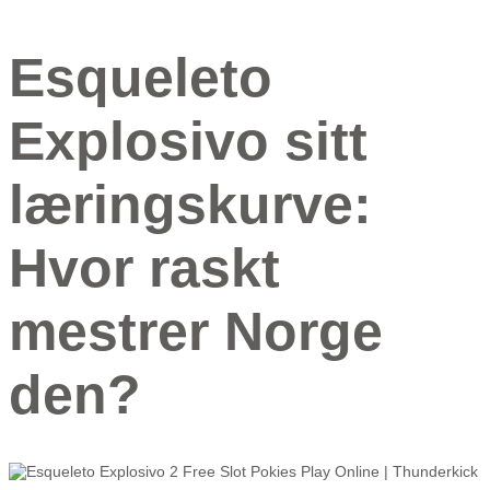
Esqueleto
Explosivo sitt
læringskurve:
Hvor raskt
mestrer Norge
den?