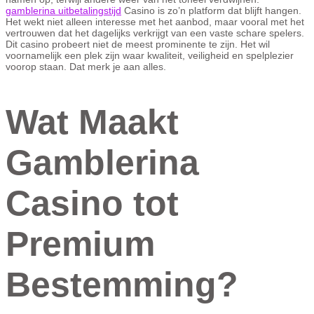
gamblerina uitbetalingstijd
Casino is zo’n platform dat blijft hangen.
Het wekt niet alleen interesse met het aanbod, maar vooral met het
vertrouwen dat het dagelijks verkrijgt van een vaste schare spelers.
Dit casino probeert niet de meest prominente te zijn. Het wil
voornamelijk een plek zijn waar kwaliteit, veiligheid en spelplezier
voorop staan. Dat merk je aan alles.
Wat Maakt
Gamblerina
Casino tot
Premium
Bestemming?