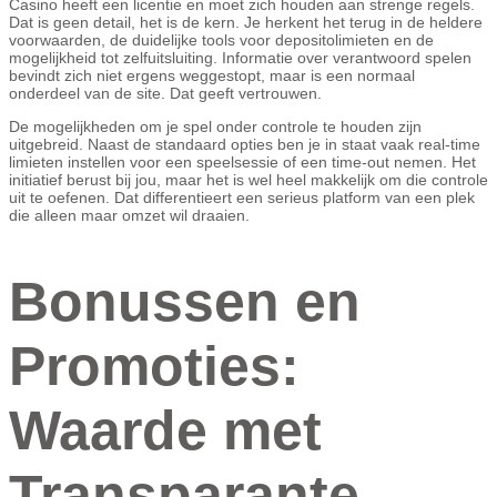
Casino heeft een licentie en moet zich houden aan strenge regels.
Dat is geen detail, het is de kern. Je herkent het terug in de heldere
voorwaarden, de duidelijke tools voor depositolimieten en de
mogelijkheid tot zelfuitsluiting. Informatie over verantwoord spelen
bevindt zich niet ergens weggestopt, maar is een normaal
onderdeel van de site. Dat geeft vertrouwen.
De mogelijkheden om je spel onder controle te houden zijn
uitgebreid. Naast de standaard opties ben je in staat vaak real-time
limieten instellen voor een speelsessie of een time-out nemen. Het
initiatief berust bij jou, maar het is wel heel makkelijk om die controle
uit te oefenen. Dat differentieert een serieus platform van een plek
die alleen maar omzet wil draaien.
Bonussen en
Promoties:
Waarde met
Transparante