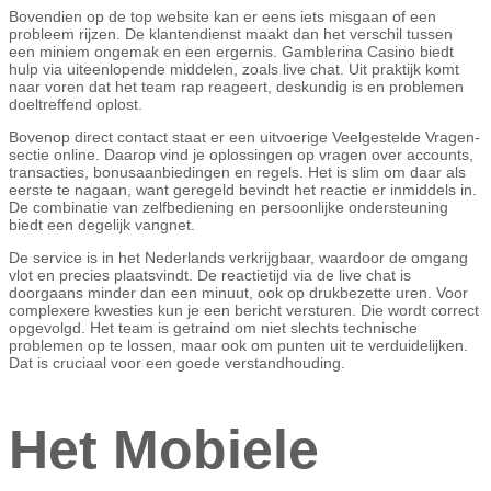
Bovendien op de top website kan er eens iets misgaan of een
probleem rijzen. De klantendienst maakt dan het verschil tussen
een miniem ongemak en een ergernis. Gamblerina Casino biedt
hulp via uiteenlopende middelen, zoals live chat. Uit praktijk komt
naar voren dat het team rap reageert, deskundig is en problemen
doeltreffend oplost.
Bovenop direct contact staat er een uitvoerige Veelgestelde Vragen-
sectie online. Daarop vind je oplossingen op vragen over accounts,
transacties, bonusaanbiedingen en regels. Het is slim om daar als
eerste te nagaan, want geregeld bevindt het reactie er inmiddels in.
De combinatie van zelfbediening en persoonlijke ondersteuning
biedt een degelijk vangnet.
De service is in het Nederlands verkrijgbaar, waardoor de omgang
vlot en precies plaatsvindt. De reactietijd via de live chat is
doorgaans minder dan een minuut, ook op drukbezette uren. Voor
complexere kwesties kun je een bericht versturen. Die wordt correct
opgevolgd. Het team is getraind om niet slechts technische
problemen op te lossen, maar ook om punten uit te verduidelijken.
Dat is cruciaal voor een goede verstandhouding.
Het Mobiele