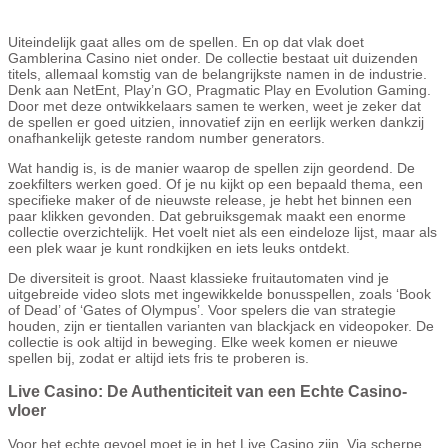
Uiteindelijk gaat alles om de spellen. En op dat vlak doet
Gamblerina Casino niet onder. De collectie bestaat uit duizenden
titels, allemaal komstig van de belangrijkste namen in de industrie.
Denk aan NetEnt, Play’n GO, Pragmatic Play en Evolution Gaming.
Door met deze ontwikkelaars samen te werken, weet je zeker dat
de spellen er goed uitzien, innovatief zijn en eerlijk werken dankzij
onafhankelijk geteste random number generators.
Wat handig is, is de manier waarop de spellen zijn geordend. De
zoekfilters werken goed. Of je nu kijkt op een bepaald thema, een
specifieke maker of de nieuwste release, je hebt het binnen een
paar klikken gevonden. Dat gebruiksgemak maakt een enorme
collectie overzichtelijk. Het voelt niet als een eindeloze lijst, maar als
een plek waar je kunt rondkijken en iets leuks ontdekt.
De diversiteit is groot. Naast klassieke fruitautomaten vind je
uitgebreide video slots met ingewikkelde bonusspellen, zoals ‘Book
of Dead’ of ‘Gates of Olympus’. Voor spelers die van strategie
houden, zijn er tientallen varianten van blackjack en videopoker. De
collectie is ook altijd in beweging. Elke week komen er nieuwe
spellen bij, zodat er altijd iets fris te proberen is.
Live Casino: De Authenticiteit van een Echte Casino-
vloer
Voor het echte gevoel moet je in het Live Casino zijn. Via scherpe