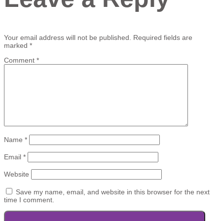
Your email address will not be published.
Required fields are
marked
*
Comment
*
Name
*
Email
*
Website
Save my name, email, and website in this browser for the next
time I comment.