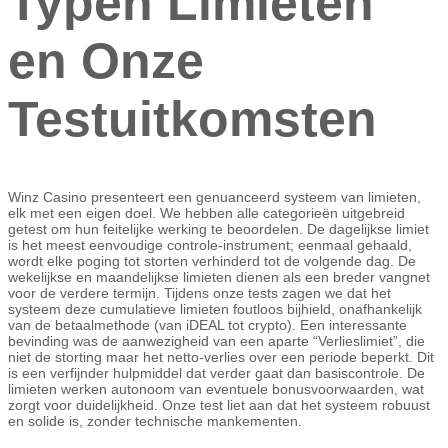
Typen Limieten
en Onze
Testuitkomsten
Winz Casino presenteert een genuanceerd systeem van limieten,
elk met een eigen doel. We hebben alle categorieën uitgebreid
getest om hun feitelijke werking te beoordelen. De dagelijkse limiet
is het meest eenvoudige controle-instrument; eenmaal gehaald,
wordt elke poging tot storten verhinderd tot de volgende dag. De
wekelijkse en maandelijkse limieten dienen als een breder vangnet
voor de verdere termijn. Tijdens onze tests zagen we dat het
systeem deze cumulatieve limieten foutloos bijhield, onafhankelijk
van de betaalmethode (van iDEAL tot crypto). Een interessante
bevinding was de aanwezigheid van een aparte “Verlieslimiet”, die
niet de storting maar het netto-verlies over een periode beperkt. Dit
is een verfijnder hulpmiddel dat verder gaat dan basiscontrole. De
limieten werken autonoom van eventuele bonusvoorwaarden, wat
zorgt voor duidelijkheid. Onze test liet aan dat het systeem robuust
en solide is, zonder technische mankementen.