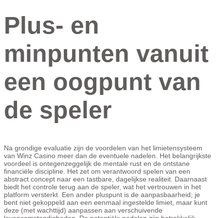
Plus- en
minpunten vanuit
een oogpunt van
de speler
Na grondige evaluatie zijn de voordelen van het limietensysteem
van Winz Casino meer dan de eventuele nadelen. Het belangrijkste
voordeel is ontegenzeggelijk de mentale rust en de ontstane
financiële discipline. Het zet om verantwoord spelen van een
abstract concept naar een tastbare, dagelijkse realiteit. Daarnaast
biedt het controle terug aan de speler, wat het vertrouwen in het
platform versterkt. Een ander pluspunt is de aanpasbaarheid; je
bent niet gekoppeld aan een eenmaal ingestelde limiet, maar kunt
deze (met wachttijd) aanpassen aan verschuivende