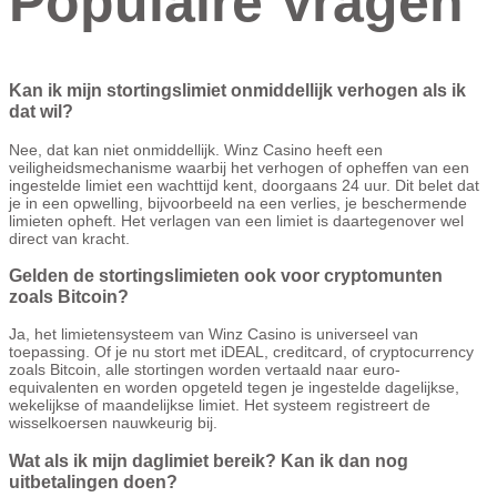
Populaire Vragen
Kan ik mijn stortingslimiet onmiddellijk verhogen als ik
dat wil?
Nee, dat kan niet onmiddellijk. Winz Casino heeft een
veiligheidsmechanisme waarbij het verhogen of opheffen van een
ingestelde limiet een wachttijd kent, doorgaans 24 uur. Dit belet dat
je in een opwelling, bijvoorbeeld na een verlies, je beschermende
limieten opheft. Het verlagen van een limiet is daartegenover wel
direct van kracht.
Gelden de stortingslimieten ook voor cryptomunten
zoals Bitcoin?
Ja, het limietensysteem van Winz Casino is universeel van
toepassing. Of je nu stort met iDEAL, creditcard, of cryptocurrency
zoals Bitcoin, alle stortingen worden vertaald naar euro-
equivalenten en worden opgeteld tegen je ingestelde dagelijkse,
wekelijkse of maandelijkse limiet. Het systeem registreert de
wisselkoersen nauwkeurig bij.
Wat als ik mijn daglimiet bereik? Kan ik dan nog
uitbetalingen doen?