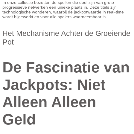
In onze collectie bezetten de spellen die deel zijn van grote
progressieve netwerken een unieke plaats in. Deze titels zijn
technologische wonderen, waarbij de jackpotwaarde in real-time
wordt bijgewerkt en voor alle spelers waarneembaar is.
Het Mechanisme Achter de Groeiende
Pot
De Fascinatie van
Jackpots: Niet
Alleen Alleen
Geld