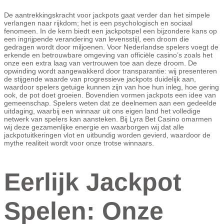
De aantrekkingskracht voor jackpots gaat verder dan het simpele
verlangen naar rijkdom; het is een psychologisch en sociaal
fenomeen. In de kern biedt een jackpotspel een bijzondere kans op
een ingrijpende verandering van levensstijl, een droom die
gedragen wordt door miljoenen. Voor Nederlandse spelers voegt de
erkende en betrouwbare omgeving van officiële casino’s zoals het
onze een extra laag van vertrouwen toe aan deze droom. De
opwinding wordt aangewakkerd door transparantie: wij presenteren
de stijgende waarde van progressieve jackpots duidelijk aan,
waardoor spelers getuige kunnen zijn van hoe hun inleg, hoe gering
ook, de pot doet groeien. Bovendien vormen jackpots een idee van
gemeenschap. Spelers weten dat ze deelnemen aan een gedeelde
uitdaging, waarbij een winnaar uit ons eigen land het volledige
netwerk van spelers kan aansteken. Bij Lyra Bet Casino omarmen
wij deze gezamenlijke energie en waarborgen wij dat alle
jackpotuitkeringen vlot en uitbundig worden gevierd, waardoor de
mythe realiteit wordt voor onze trotse winnaars.
Eerlijk Jackpot
Spelen: Onze