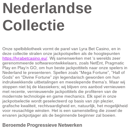
Nederlandse
Collectie
Onze spelbibliotheek vormt de parel van Lyra Bet Casino, en in
deze collectie stralen onze jackpotspellen als de hoogtepunten
https://lyrabetcasino.eu/
. Wij samenwerken met ‘s werelds zeer
gerenommeerde softwareontwikkelaars, zoals NetEnt, Pragmatic
Play en Play’n GO, om hun beste jackpottitels naar onze spelers in
Nederland te presenteren. Spellen zoals “Mega Fortune”, “Hall of
Gods” en “Divine Fortune” zijn legendarisch geworden om hun
indrukwekkende uitbetalingen en meeslepende thema’s. Maar wij
stoppen niet bij de klassiekers; wij blijven ons aanbod vernieuwen
met recente, vernieuwende jackpottitels die profiteren van de
modernste technologie en game mechanics. Elk spel in onze
jackpotselectie wordt geselecteerd op basis van zijn plezier,
grafische kwaliteit, rechtvaardigheid en, natuurlijk, het mogelijkheid
voor reusachtige winsten. Het is een samenstelling die zowel de
ervaren jackpotjager als de beginnende beginner zal boeien.
Beroemde Progressieve Netwerken