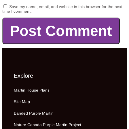
Save my name, email, and website in this browser for the next
time I comment.
Explore
Martin House Plans
Site Map
Banded Purple Martin
Nature Canada Purple Martin Project