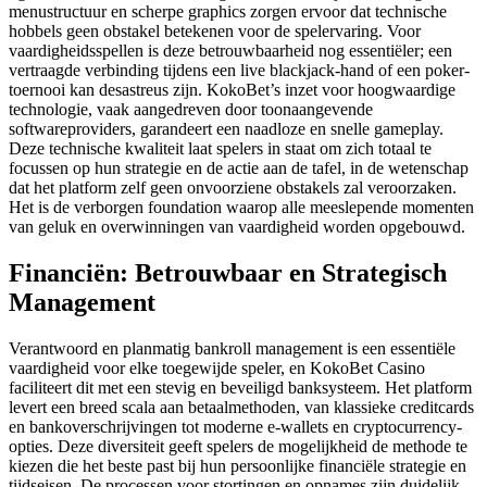
menustructuur en scherpe graphics zorgen ervoor dat technische
hobbels geen obstakel betekenen voor de spelervaring. Voor
vaardigheidsspellen is deze betrouwbaarheid nog essentiëler; een
vertraagde verbinding tijdens een live blackjack-hand of een poker-
toernooi kan desastreus zijn. KokoBet’s inzet voor hoogwaardige
technologie, vaak aangedreven door toonaangevende
softwareproviders, garandeert een naadloze en snelle gameplay.
Deze technische kwaliteit laat spelers in staat om zich totaal te
focussen op hun strategie en de actie aan de tafel, in de wetenschap
dat het platform zelf geen onvoorziene obstakels zal veroorzaken.
Het is de verborgen foundation waarop alle meeslepende momenten
van geluk en overwinningen van vaardigheid worden opgebouwd.
Financiën: Betrouwbaar en Strategisch
Management
Verantwoord en planmatig bankroll management is een essentiële
vaardigheid voor elke toegewijde speler, en KokoBet Casino
faciliteert dit met een stevig en beveiligd banksysteem. Het platform
levert een breed scala aan betaalmethoden, van klassieke creditcards
en bankoverschrijvingen tot moderne e-wallets en cryptocurrency-
opties. Deze diversiteit geeft spelers de mogelijkheid de methode te
kiezen die het beste past bij hun persoonlijke financiële strategie en
tijdseisen. De processen voor stortingen en opnames zijn duidelijk,