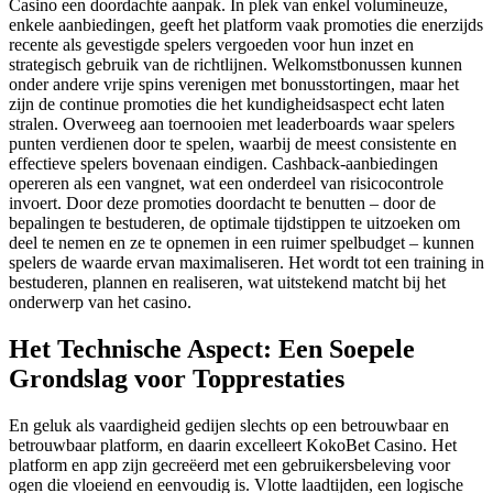
Casino een doordachte aanpak. In plek van enkel volumineuze,
enkele aanbiedingen, geeft het platform vaak promoties die enerzijds
recente als gevestigde spelers vergoeden voor hun inzet en
strategisch gebruik van de richtlijnen. Welkomstbonussen kunnen
onder andere vrije spins verenigen met bonusstortingen, maar het
zijn de continue promoties die het kundigheidsaspect echt laten
stralen. Overweeg aan toernooien met leaderboards waar spelers
punten verdienen door te spelen, waarbij de meest consistente en
effectieve spelers bovenaan eindigen. Cashback-aanbiedingen
opereren als een vangnet, wat een onderdeel van risicocontrole
invoert. Door deze promoties doordacht te benutten – door de
bepalingen te bestuderen, de optimale tijdstippen te uitzoeken om
deel te nemen en ze te opnemen in een ruimer spelbudget – kunnen
spelers de waarde ervan maximaliseren. Het wordt tot een training in
bestuderen, plannen en realiseren, wat uitstekend matcht bij het
onderwerp van het casino.
Het Technische Aspect: Een Soepele
Grondslag voor Topprestaties
En geluk als vaardigheid gedijen slechts op een betrouwbaar en
betrouwbaar platform, en daarin excelleert KokoBet Casino. Het
platform en app zijn gecreëerd met een gebruikersbeleving voor
ogen die vloeiend en eenvoudig is. Vlotte laadtijden, een logische