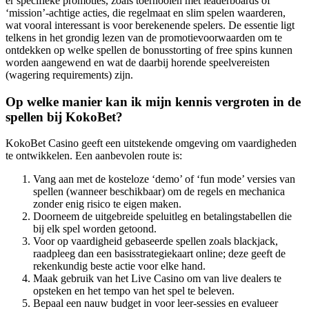
er specifieke promoties, zoals toernooien met leaderboards of
‘mission’-achtige acties, die regelmaat en slim spelen waarderen,
wat vooral interessant is voor berekenende spelers. De essentie ligt
telkens in het grondig lezen van de promotievoorwaarden om te
ontdekken op welke spellen de bonusstorting of free spins kunnen
worden aangewend en wat de daarbij horende speelvereisten
(wagering requirements) zijn.
Op welke manier kan ik mijn kennis vergroten in de
spellen bij KokoBet?
KokoBet Casino geeft een uitstekende omgeving om vaardigheden
te ontwikkelen. Een aanbevolen route is:
Vang aan met de kosteloze ‘demo’ of ‘fun mode’ versies van
spellen (wanneer beschikbaar) om de regels en mechanica
zonder enig risico te eigen maken.
Doorneem de uitgebreide speluitleg en betalingstabellen die
bij elk spel worden getoond.
Voor op vaardigheid gebaseerde spellen zoals blackjack,
raadpleeg dan een basisstrategiekaart online; deze geeft de
rekenkundig beste actie voor elke hand.
Maak gebruik van het Live Casino om van live dealers te
opsteken en het tempo van het spel te beleven.
Bepaal een nauw budget in voor leer-sessies en evalueer