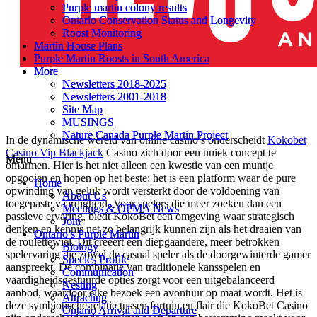
Purple martin colony results
Purple martin colony results
Ontario Conservation Status and Longevity
Ontario Conservation Status and Longevity
Roost Monitoring
Roost Monitoring
Martin House Plans
Martin House Plans
Purple Martin Roosts in South America
Purple Martin Roosts in South America
More
More
Newsletters 2018-2025
Newsletters 2018-2025
Newsletters 2001-2018
Newsletters 2001-2018
Site Map
Site Map
MUSINGS
MUSINGS
Nature Canada Purple Martin Project
Nature Canada Purple Martin Project
In de dynamische wereld van online casino’s onderscheidt
Kokobet
Casino Vip Blackjack
Casino zich door een uniek concept te
Menu
Menu
omarmen. Hier is het niet alleen een kwestie van een muntje
opgooien en hopen op het beste; het is een platform waar de pure
Home
Home
opwinding van geluk wordt versterkt door de voldoening van
About Us
About Us
toegepaste vaardigheid. Voor spelers die meer zoeken dan een
Meetings & OPMA News
Meetings & OPMA News
passieve ervaring, biedt KokoBet een omgeving waar strategisch
Join
Join
denken en kennis net zo belangrijk kunnen zijn als het draaien van
Ontario’s Purple Martin
Ontario’s Purple Martin
de roulettewiel. Dit creëert een diepgaandere, meer betrokken
Biology
Biology
spelervaring die zowel de casual speler als de doorgewinterde gamer
Species Profile
Species Profile
aanspreekt. De combinatie van traditionele kansspelen en
Communication
Communication
vaardigheidsgestuurde opties zorgt voor een uitgebalanceerd
Nesting
Nesting
aanbod, waardoor elke bezoek een avontuur op maat wordt. Het is
Attracting
Attracting
deze symbiotische relatie tussen fortuin en flair die KokoBet Casino
Ontario Arrival and Departure
Ontario Arrival and Departure