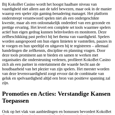
Bij KokoBet Casino wordt het hoogst haalbare niveau van
vaardigheid niet alleen aan de tafel bewezen, maar ook in de manier
waarop een speler zijn gaming-benadering managet. Het platform
onderstreept verantwoord spelen niet als een ondergeschikte
kwestie, maar als een onlosmakelijk onderdeel van een gezonde en
prettige ervaring. Het levert een complete set tools waarmee spelers
actief hun eigen gedrag kunnen beïnvloeden en monitoren. Deze
zelfbeschikking past perfect bij het thema van vaardigheid. Spelers
worden aangespoord om hun eigen limieten te vaststellen, pauzes in
te voegen en hun speeltijd en uitgaven bij te registreren – allemaal
handelingen die zelfkennis, discipline en planning vragen. Door
deze tools prominent aan te bieden en samen te werken met
organisaties die ondersteuning verlenen, profileert KokoBet Casino
zich als een partner in entertainment die waarde hecht aan de
houdbaarheid van het plezier van zijn spelers. Het meester worden
van deze levensvaardigheid zorgt ervoor dat de combinatie van
geluk en spelvaardigheid altijd een bron van positieve spanning zal
zijn.
Promoties en Acties: Verstandige Kansen
Toepassen
Ook op het vlak van aanbiedingen en bonussen bevordert KokoBet