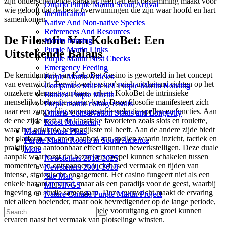
zijn onderscheidende karakter geeft en een bestemming maakt voor
Ontario Purple Martin Scout Arrival
Ontario Purple Martin Scout Arrival
wie gelooft dat de beste overwinningen die zijn waar hoofd en hart
Identification
Identification
samenkomen.
Native And Non-native Species
Native And Non-native Species
References And Resources
References And Resources
De Filosofie Van KokoBet: Een
Martin housing
Martin housing
Purple Martin Links
Purple Martin Links
Uitstekende Balans
Purple Martin Nest Checks
Purple Martin Nest Checks
Emergency Feeding
Emergency Feeding
De kernidentiteit van KokoBet Casino is geworteld in het concept
Purple Martin Articles
Purple Martin Articles
van evenwicht. Terwijl veel casino’s zich uitsluitend richten op het
Companies which Sell Purple Martin Housing
Companies which Sell Purple Martin Housing
onzekere element van kans, erkent KokoBet de intrinsieke
Banded Purple Martin
Banded Purple Martin
menselijke behoefte aan invloed. Deze filosofie manifesteert zich
Purple martin colony results
Purple martin colony results
naar een zorgvuldig samengestelde selectie spellen en functies. Aan
Ontario Conservation Status and Longevity
Ontario Conservation Status and Longevity
de ene zijde treft u de klassieke favorieten zoals slots en roulette,
Roost Monitoring
Roost Monitoring
waar het geluk de belangrijkste rol heeft. Aan de andere zijde biedt
Martin House Plans
Martin House Plans
het platform een groot aanbod aan spellen waarin inzicht, tactiek en
Purple Martin Roosts in South America
Purple Martin Roosts in South America
praktijk een aantoonbaar effect kunnen bewerkstelligen. Deze duale
More
More
aanpak waarborgt dat bezoekers soepel kunnen schakelen tussen
Newsletters 2018-2025
Newsletters 2018-2025
momenten van ontspannen, luck-based vermaak en tijden van
Newsletters 2001-2018
Newsletters 2001-2018
intense, strategische engagement. Het casino fungeert niet als een
Site Map
Site Map
enkele hazardapparaat, maar als een paradijs voor de geest, waarbij
MUSINGS
MUSINGS
ingeving en studie samengaan. Deze evenwicht maakt de ervaring
Nature Canada Purple Martin Project
Nature Canada Purple Martin Project
niet alleen boeiender, maar ook bevredigender op de lange periode,
omdat bezoekers hun individuele vooruitgang en groei kunnen
ervaren naast het vermaak van plotselinge winsten.