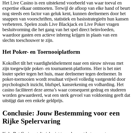
Het Live Casino is een uitstekend voorbeeld van waar toeval en
expertise elkaar ontmoeten. Terwijl de afloop van elke hand of beurt
nog steeds een factor van geluk kent, kunnen deelnemers door het
snappen van voorschriften, statistiek en basisstrategieën hun kansen
verbeteren. Spelen zoals Live Blackjack en Live Poker vragen
besluitvorming die het gang van het spel direct beïnvloeden,
waardoor gasten een actieve inbreng krijgen in plaats van een
slechts toeschouwer te zijn.
Het Poker- en Toernooiplatform
KokoBet tilt het vaardigheidselement naar een nieuw niveau met
zijn toegewijde poker- en tournament-platforms. Hier is het niet
louter speler tegen het huis, maar deelnemer tegen deelnemer. In
poker-toernooien wordt resultaat vrijwel volledig vastgesteld door
psychologisch inzicht, blufspel, kansrekening en volharding. Het
casino faciliteert deze arena’s waar consequent gedrag en studeren
worden gewaardeerd, wat een sterk gevoel van voldoening geeft dat
uitstijgt dan een enkele geldprijs.
Conclusie: Jouw Bestemming voor een
Rijke Spelervaring