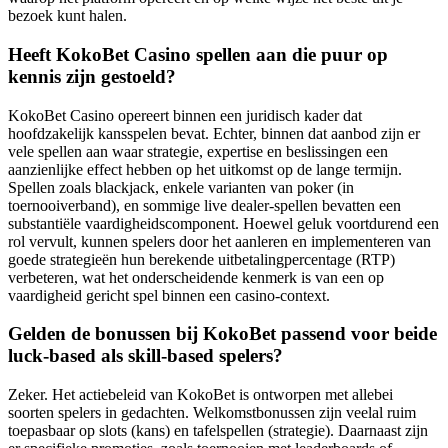
bezoek kunt halen.
Heeft KokoBet Casino spellen aan die puur op
kennis zijn gestoeld?
KokoBet Casino opereert binnen een juridisch kader dat
hoofdzakelijk kansspelen bevat. Echter, binnen dat aanbod zijn er
vele spellen aan waar strategie, expertise en beslissingen een
aanzienlijke effect hebben op het uitkomst op de lange termijn.
Spellen zoals blackjack, enkele varianten van poker (in
toernooiverband), en sommige live dealer-spellen bevatten een
substantiële vaardigheidscomponent. Hoewel geluk voortdurend een
rol vervult, kunnen spelers door het aanleren en implementeren van
goede strategieën hun berekende uitbetalingpercentage (RTP)
verbeteren, wat het onderscheidende kenmerk is van een op
vaardigheid gericht spel binnen een casino-context.
Gelden de bonussen bij KokoBet passend voor beide
luck-based als skill-based spelers?
Zeker. Het actiebeleid van KokoBet is ontworpen met allebei
soorten spelers in gedachten. Welkomstbonussen zijn veelal ruim
toepasbaar op slots (kans) en tafelspellen (strategie). Daarnaast zijn