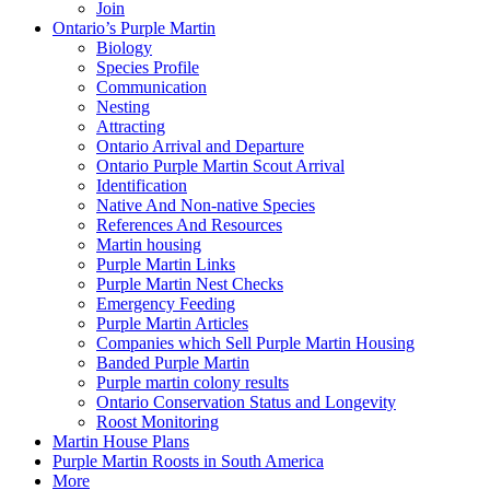
Join
Ontario’s Purple Martin
Biology
Species Profile
Communication
Nesting
Attracting
Ontario Arrival and Departure
Ontario Purple Martin Scout Arrival
Identification
Native And Non-native Species
References And Resources
Martin housing
Purple Martin Links
Purple Martin Nest Checks
Emergency Feeding
Purple Martin Articles
Companies which Sell Purple Martin Housing
Banded Purple Martin
Purple martin colony results
Ontario Conservation Status and Longevity
Roost Monitoring
Martin House Plans
Purple Martin Roosts in South America
More