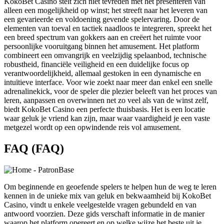
KokoBet Casino stelt zich niet tevreden met het presenteren van
alleen een mogelijkheid op winst; het streeft naar het leveren van
een gevarieerde en voldoening gevende spelervaring. Door de
elementen van toeval en tactiek naadloos te integreren, spreekt het
een breed spectrum van gokkers aan en creëert het ruimte voor
persoonlijke vooruitgang binnen het amusement. Het platform
combineert een omvangrijk en veelzijdig spelaanbod, technische
robustheid, financiële veiligheid en een duidelijke focus op
verantwoordelijkheid, allemaal gestoken in een dynamische en
intuïtieve interface. Voor wie zoekt naar meer dan enkel een snelle
adrenalinekick, voor de speler die plezier beleeft van het proces van
leren, aanpassen en overwinnen net zo veel als van de winst zelf,
biedt KokoBet Casino een perfecte thuisbasis. Het is een locatie
waar geluk je vriend kan zijn, maar waar vaardigheid je een vaste
metgezel wordt op een opwindende reis vol amusement.
FAQ (FAQ)
Om beginnende en geoefende spelers te helpen hun de weg te leren
kennen in de unieke mix van geluk en bekwaamheid bij KokoBet
Casino, vindt u enkele veelgestelde vragen gebundeld en van
antwoord voorzien. Deze gids verschaft informatie in de manier
waarop het platform opereert en op welke wijze het beste uit je