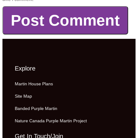
Explore
Martin House Plans
Site Map
Banded Purple Martin
Nature Canada Purple Martin Project
Get In Touch/Join