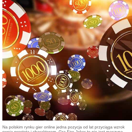
Na polskim rynku gier online jedna pozycja od lat przyciąga wzrok
swoją prostotą i charakterem. Gra Fire Joker to nie jest maszyna