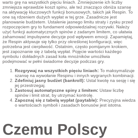
warto grę na wszystkich pięciu liniach. Zmniejszenie ich liczby
zmniejsza wprawdzie koszt spinu, ale też znacząco obniża szansę
na aktywację kluczowych funkcji bonusowych, takich jak Respin. To
one są rdzeniem dużych wypłat w tej grze. Zasadnicze jest
planowanie budżetem. Ustalenie jasnego limitu straty i zysku przed
rozpoczęciem gry to fundament odpowiedzialnej rozrywki. Należy
użyć funkcji automatycznych spinów z zadanym limitem, co ułatwia
zahamować impulsywne decyzje pod wpływem emocji. Zapamiętaj,
że Respin aktywuje się tylko przy określonej konfiguracji, więc
potrzebna jest cierpliwość. Ostatnim, często pomijanym krokiem,
jest zapoznanie się z tabelą wypłat. Pojęcie wartości każdego
symbolu i dokładnych zasad koła mnożników umożliwia
podejmować w pełni świadome decyzje podczas gry.
Rozgrywaj na wszystkich pięciu liniach:
To maksymalizuje
szansę na wywołanie Respinu i innych wygranych kombinacji.
Zdefiniuj jasny budżet (bankroll):
Ustal kwotę na sesję i się
jej przestrzegaj.
Zastosuj automatyczne spiny z limitem:
Ustaw liczbę
spinów i limit strat, by utrzymać kontrolę.
Zapoznaj się z tabelą wypłat (paytable):
Precyzyjna wiedza
o wartościach symboli i zasadach bonusów jest istotna.
Czemu Polscy