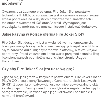
mobilnym?
Owszem, bez żadnego problemu. Fire Joker Slot powstał w
technologii HTML5, co sprawia, że jest w całkowicie responsywnym.
Działa poprawnie na wszystkich nowoczesnych smartfonach i
tabletach z systemami iOS oraz Android. Wymagana jest
przeglądarka mobilna, nie musisz niczego instalować dodatkowo.
Jakie kasyna w Polsce oferują Fire Joker Slot?
Fire Joker Slot dostępny jest w wielu różnych renomowanych,
licencjonowanych kasynach online działających legalnie w Polsce.
Są to zarówno duże, międzynarodowe platformy, a także krajowi
operatorzy. Przed założeniem konta warto przejrzeć aktualną listę
licencjonowanych podmiotów na oficjalnej stronie Urzędu
Hazardowego.
Czy aby Fire Joker Slot jest uczciwą grę?
Zgadza się, jeśli grasz w kasynie z pozwoleniem. Fire Joker Slot od
Play’n GO stosuje certyfikowanego Generatora Liczb Losowych
(RNG). Zapewnia on całkowicie losowe i nieprzewidywalne efekty
każdego spinu. Zewnętrzne firmy audytorskie regularnie testują to
oprogramowanie, udowadniając jego uczciwość i spełnianie z
normami branżowymi.