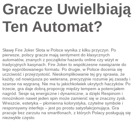
Gracze Uwielbiają
Ten Automat?
Sławę Fire Joker Slota w Polsce wynika z kilku przyczyn. Po
pierwsze, polscy gracze mają sentyment do klasycznych
automatów, znanych z początków hazardu online czy wizyt w
tradycyjnych kasynach. Fire Joker to współczesne nawiązanie do
tego wypróbowanego formatu. Po drugie, w Polsce docenia się
uczciwość i przejrzystość. Nieskomplikowanie tej gry sprawia, że
każdy, od nowicjusza po weterana, precyzyjnie rozumie jej zasady i
szanse na wygraną. Nie ma tu jakichkolwiek ukrytych haczyków. Po
trzecie, gra daje dobrą proporcję między tempem a potencjałem
nagród. Sesje są energiczne i dynamiczne, a dzięki Respinom i
mnożnikom nawet jeden spin może zamienić się w znaczny zysk.
Wreszcie, estetyka – płomienna kolorystyka, czytelne symbole i
responsywny interfejs – jest po prostu satysfakcjonująca. Gra
pracuje bez zarzutu na smartfonach, z których Polacy posługują się
niezwykle często.