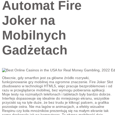
Automat Fire
Joker na
Mobilnych
Gadżetach
Obecnie, gdy smartfon jest za główne źródło rozrywki,
funkcjonowanie gry mobilnej ma ogromne znaczenie. Fire Joker Slot
zbudowano w technologii HTML5, więc pracuje bezproblemowo i od
razu w przeglądarce mobilnej, bez wymogu pobierania aplikacji.
Moje testy na rozmaitych telefonach i tabletach były bardzo dobrze.
Interfejs dopasowuje się idealnie do mniejszego ekranu, wszystkie
przyciski są na tyle duże, że bez trudu je kliknąć palcem, a grafika
pozostaje ostra. Nie ma lagów w animacjach, a efekty wizualne
Respinu czy koła mnożników prezentują się na małym ekranie tak
samo doskonale jak na komputerze. Ta płynna mobilność daje