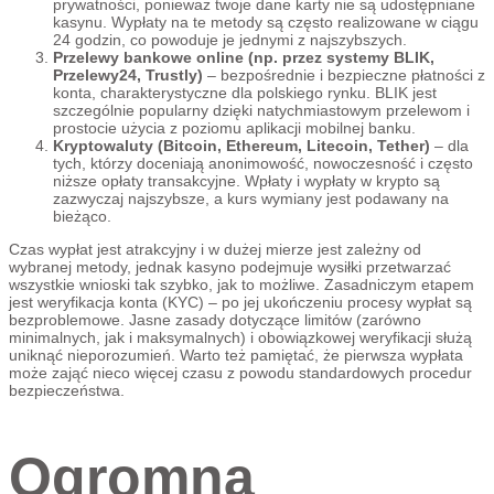
prywatności, ponieważ twoje dane karty nie są udostępniane
kasynu. Wypłaty na te metody są często realizowane w ciągu
24 godzin, co powoduje je jednymi z najszybszych.
Przelewy bankowe online (np. przez systemy BLIK,
Przelewy24, Trustly)
– bezpośrednie i bezpieczne płatności z
konta, charakterystyczne dla polskiego rynku. BLIK jest
szczególnie popularny dzięki natychmiastowym przelewom i
prostocie użycia z poziomu aplikacji mobilnej banku.
Kryptowaluty (Bitcoin, Ethereum, Litecoin, Tether)
– dla
tych, którzy doceniają anonimowość, nowoczesność i często
niższe opłaty transakcyjne. Wpłaty i wypłaty w krypto są
zazwyczaj najszybsze, a kurs wymiany jest podawany na
bieżąco.
Czas wypłat jest atrakcyjny i w dużej mierze jest zależny od
wybranej metody, jednak kasyno podejmuje wysiłki przetwarzać
wszystkie wnioski tak szybko, jak to możliwe. Zasadniczym etapem
jest weryfikacja konta (KYC) – po jej ukończeniu procesy wypłat są
bezproblemowe. Jasne zasady dotyczące limitów (zarówno
minimalnych, jak i maksymalnych) i obowiązkowej weryfikacji służą
uniknąć nieporozumień. Warto też pamiętać, że pierwsza wypłata
może zająć nieco więcej czasu z powodu standardowych procedur
bezpieczeństwa.
Ogromna