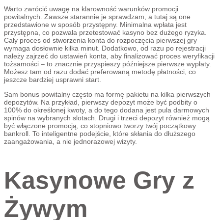
Warto zwrócić uwagę na klarowność warunków promocji
powitalnych. Zawsze starannie je sprawdzam, a tutaj są one
przedstawione w sposób przystępny. Minimalna wpłata jest
przystępna, co pozwala przetestować kasyno bez dużego ryzyka.
Cały proces od stworzenia konta do rozpoczęcia pierwszej gry
wymaga dosłownie kilka minut. Dodatkowo, od razu po rejestracji
należy zajrzeć do ustawień konta, aby finalizować proces weryfikacji
tożsamości – to znacznie przyspieszy późniejsze pierwsze wypłaty.
Możesz tam od razu dodać preferowaną metodę płatności, co
jeszcze bardziej usprawni start.
Sam bonus powitalny często ma formę pakietu na kilka pierwszych
depozytów. Na przykład, pierwszy depozyt może być podbity o
100% do określonej kwoty, a do tego dodana jest pula darmowych
spinów na wybranych slotach. Drugi i trzeci depozyt również mogą
być włączone promocją, co stopniowo tworzy twój początkowy
bankroll. To inteligentne podejście, które skłania do dłuższego
zaangażowania, a nie jednorazowej wizyty.
Kasynowe Gry z
Żywym