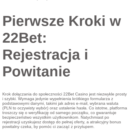
Pierwsze Kroki w
22Bet:
Rejestracja i
Powitanie
Krok dołączania do społeczności 22Bet Casino jest niezwykle prosty
i szybki. Wymaga jedynie wypełnienia krótkiego formularza z
podstawowymi danymi, takimi jak adres e-mail, wybrana waluta
(PLN to oczywisty wybór) oraz ustalenie hasła. Co istotne, platforma
troszczy się o weryfikację od samego początku, co gwarantuje
bezpieczeństwo wszystkim użytkownikom. Natychmiast po
rejestracji uzyskujesz dostęp do pełnej oferty, a atrakcyjny bonus
powitalny czeka, by pomóc ci zacząć z przytupem.