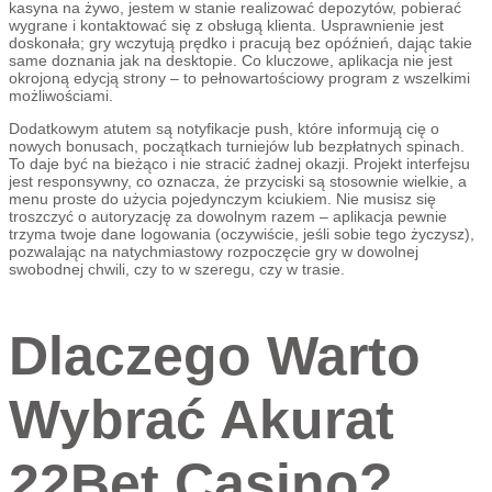
kasyna na żywo, jestem w stanie realizować depozytów, pobierać
wygrane i kontaktować się z obsługą klienta. Usprawnienie jest
doskonała; gry wczytują prędko i pracują bez opóźnień, dając takie
same doznania jak na desktopie. Co kluczowe, aplikacja nie jest
okrojoną edycją strony – to pełnowartościowy program z wszelkimi
możliwościami.
Dodatkowym atutem są notyfikacje push, które informują cię o
nowych bonusach, początkach turniejów lub bezpłatnych spinach.
To daje być na bieżąco i nie stracić żadnej okazji. Projekt interfejsu
jest responsywny, co oznacza, że przyciski są stosownie wielkie, a
menu proste do użycia pojedynczym kciukiem. Nie musisz się
troszczyć o autoryzację za dowolnym razem – aplikacja pewnie
trzyma twoje dane logowania (oczywiście, jeśli sobie tego życzysz),
pozwalając na natychmiastowy rozpoczęcie gry w dowolnej
swobodnej chwili, czy to w szeregu, czy w trasie.
Dlaczego Warto
Wybrać Akurat
22Bet Casino?