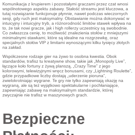
Komunikacja z krupierem i pozostałymi graczami przez czat wnosi
wspólnotowego aspektu zabawy. Stałość streamu jest kluczowa, a
tutaj rozwiązanie funkcjonuje płynnie, nawet podczas wieczornych
sesji, gdy ruch jest maksymalny. Obstawianie można dokonywać w
intuicyjny i intuicyjny tryb, a różnorodność limitów stawek wpływa na
to, że tak nowi gracze, jak i high rollerzy uczestnicy są swobodnie.
Co zwłaszcza cenię, to możliwość znalezienia stołów z mniejszymi
minimalnymi stawkami, które są idealne na rozgrzewkę, oraz
specjalnych stołów VIP z limitami wynoszącymi kilku tysięcy złotych
na zakład.
Współczesne rodzaje gier na żywo to osobna kwestia. Obok
standardów, trafisz tu kreatywne show, takie jak „Monopoly Live”,
łączące koło fortuny z żywą planszą, „Crazy Time” z jego
kolorowymi, telewizyjnymi wręcz bonusami, czy „Lightning Roulette”,
gdzie przypadkowe liczby dostają „uderzenie pioruna”,
zwielokrotniając wygrane. Te gry nie tylko zapewniają okazję na
wygraną, ale są też wyjątkowo spektakularne i pochłaniające,
zapewniając zabawę na maksymalnym standardzie, której
zwyczajnie nie trafisz w maszynowych grach.
Bezpieczne