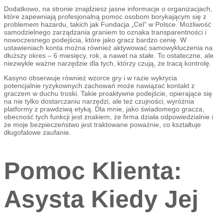
Dodatkowo, na stronie znajdziesz jasne informacje o organizacjach,
które zapewniają profesjonalną pomoc osobom borykającym się z
problemem hazardu, takich jak Fundacja „Cel” w Polsce. Możliwość
samodzielnego zarządzania graniem to oznaka transparentności i
nowoczesnego podejścia, które jako gracz bardzo cenię. W
ustawieniach konta można również aktywować samowykluczenia na
dłuższy okres – 6 miesięcy, rok, a nawet na stałe. To ostateczne, ale
niezwykle ważne narzędzie dla tych, którzy czują, że tracą kontrolę.
Kasyno obserwuje również wzorce gry i w razie wykrycia
potencjalnie ryzykownych zachowań może nawiązać kontakt z
graczem w duchu troski. Takie proaktywne podejście, opierające się
na nie tylko dostarczaniu narzędzi, ale też czujności, wyróżnia
platformy z prawdziwą etyką. Dla mnie, jako świadomego gracza,
obecność tych funkcji jest znakiem, że firma działa odpowiedzialnie i
że moje bezpieczeństwo jest traktowane poważnie, co kształtuje
długofalowe zaufanie.
Pomoc Klienta:
Asysta Kiedy Jej