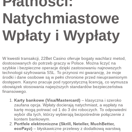
Płatności:
Natychmiastowe
Wpłaty i Wypłaty
W kwestii transakcji, 22Bet Casino oferuje bogaty wachlarz metod,
dostosowanych do potrzeb graczy w Polsce. Można liczyć na
szybkie i bezpieczne operacje dzięki zastosowaniu najnowszych
technologii szyfrowania SSL. To przynosi mi gwarancję, że moje
środki i dane osobowe są w pełni chronione przed nieuprawnionym
dostępem. Kasyno pracuje pod rygorystyczną licencją, co wymusza
obowiązek stosowania najwyższych standardów bezpieczeństwa
finansowego.
Karty bankowe (Visa/Mastercard)
– klasyczna i szeroko
zaufana opcja. Wpłaty docierają natychmiast, a wypłaty na
kartę mogą potrwać od 1 do 3 dni roboczych. To odpowiedni
wybór dla tych, którzy wybierają bezpośrednie połączenie z
kontem bankowym.
Portfele elektroniczne (Skrill, Neteller, MuchBetter,
ecoPayz)
– błyskawiczne przelewy z dodatkową warstwą