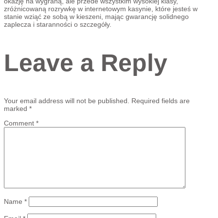
okazję na wygraną, ale przede wszystkim wysokiej klasy,
zróżnicowaną rozrywkę w internetowym kasynie, które jesteś w
stanie wziąć ze sobą w kieszeni, mając gwarancję solidnego
zaplecza i staranności o szczegóły.
Leave a Reply
Your email address will not be published.
Required fields are
marked
*
Comment
*
Name
*