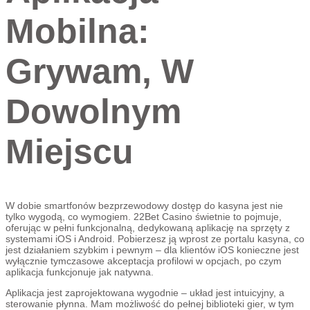
Mobilna:
Grywam, W
Dowolnym
Miejscu
W dobie smartfonów bezprzewodowy dostęp do kasyna jest nie
tylko wygodą, co wymogiem. 22Bet Casino świetnie to pojmuje,
oferując w pełni funkcjonalną, dedykowaną aplikację na sprzęty z
systemami iOS i Android. Pobierzesz ją wprost ze portalu kasyna, co
jest działaniem szybkim i pewnym – dla klientów iOS konieczne jest
wyłącznie tymczasowe akceptacja profilowi w opcjach, po czym
aplikacja funkcjonuje jak natywna.
Aplikacja jest zaprojektowana wygodnie – układ jest intuicyjny, a
sterowanie płynna. Mam możliwość do pełnej biblioteki gier, w tym