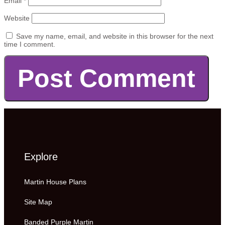
Email
*
Website
Save my name, email, and website in this browser for the next
time I comment.
Explore
Martin House Plans
Site Map
Banded Purple Martin