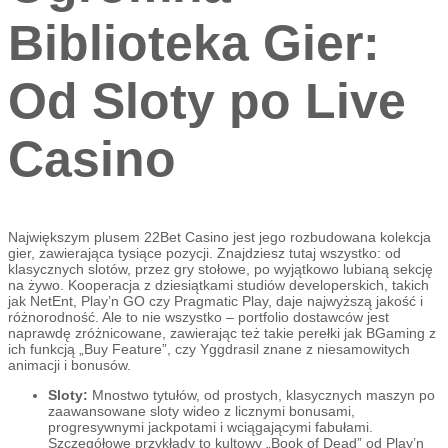
Biblioteka Gier:
Od Sloty po Live
Casino
Największym plusem 22Bet Casino jest jego rozbudowana kolekcja
gier, zawierająca tysiące pozycji. Znajdziesz tutaj wszystko: od
klasycznych slotów, przez gry stołowe, po wyjątkowo lubianą sekcję
na żywo. Kooperacja z dziesiątkami studiów developerskich, takich
jak NetEnt, Play’n GO czy Pragmatic Play, daje najwyższą jakość i
różnorodność. Ale to nie wszystko – portfolio dostawców jest
naprawdę zróżnicowane, zawierając też takie perełki jak BGaming z
ich funkcją „Buy Feature”, czy Yggdrasil znane z niesamowitych
animacji i bonusów.
Sloty:
Mnostwo tytułów, od prostych, klasycznych maszyn po
zaawansowane sloty wideo z licznymi bonusami,
progresywnymi jackpotami i wciągającymi fabułami.
Szczegółowe przykłady to kultowy „Book of Dead” od Play’n